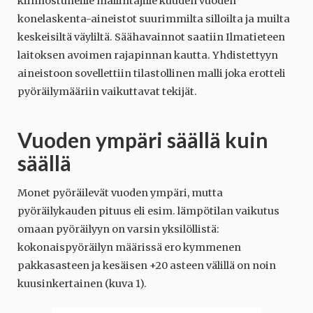
kiinnostuneille mallintajille kuuden vuoden
konelaskenta-aineistot suurimmilta silloilta ja muilta
keskeisiltä väyliltä. Säähavainnot saatiin Ilmatieteen
laitoksen avoimen rajapinnan kautta. Yhdistettyyn
aineistoon sovellettiin tilastollinen malli joka erotteli
pyöräilymääriin vaikuttavat tekijät.
Vuoden ympäri säällä kuin
säällä
Monet pyöräilevät vuoden ympäri, mutta
pyöräilykauden pituus eli esim. lämpötilan vaikutus
omaan pyöräilyyn on varsin yksilöllistä:
kokonaispyöräilyn määrissä ero kymmenen
pakkasasteen ja kesäisen +20 asteen välillä on noin
kuusinkertainen (kuva 1).