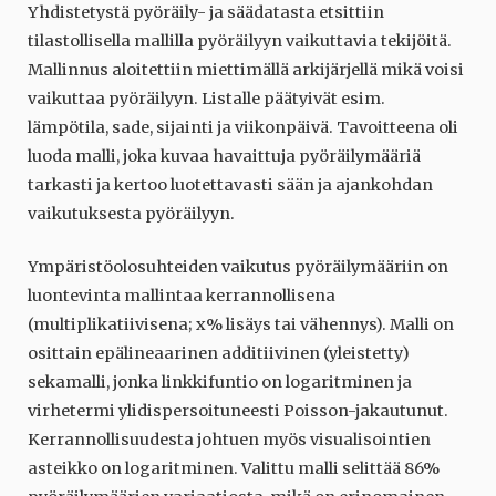
Yhdistetystä pyöräily- ja säädatasta etsittiin
tilastollisella mallilla pyöräilyyn vaikuttavia tekijöitä.
Mallinnus aloitettiin miettimällä arkijärjellä mikä voisi
vaikuttaa pyöräilyyn. Listalle päätyivät esim.
lämpötila, sade, sijainti ja viikonpäivä. Tavoitteena oli
luoda malli, joka kuvaa havaittuja pyöräilymääriä
tarkasti ja kertoo luotettavasti sään ja ajankohdan
vaikutuksesta pyöräilyyn.
Ympäristöolosuhteiden vaikutus pyöräilymääriin on
luontevinta mallintaa kerrannollisena
(multiplikatiivisena; x% lisäys tai vähennys). Malli on
osittain epälineaarinen additiivinen (yleistetty)
sekamalli, jonka linkkifuntio on logaritminen ja
virhetermi ylidispersoituneesti Poisson-jakautunut.
Kerrannollisuudesta johtuen myös visualisointien
asteikko on logaritminen. Valittu malli selittää 86%