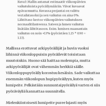
Kuva3: Mallin antamat estimaatit viikonpäivien
vaikutuksista pyöräilymääriin. Viivat kuvaavat
epävarmuutta. Kuvassa perjantai on valittu
vertailutasoksi ja sen vaikutus on aina 0%.
Lähtötaso kertoo viikonpäivien vaikutuksen
normaalitilanteessa. Sateen ja lumen vaikutus
lisätään lähtötasoon. Esim. lumisen maanantain
vaikutus on noin +13% (pyöristäen 1.25 * 0.90 =
1.13).
Mallissa erottuvat arkipyöräilijät ja huvin vuoksi
lähinnä viikonloppuisin pyöräilevät toisistaan
muutoinkin. Huono sää haittaa molempia, mutta
arkipyöräilijät ovat vähemmän herkkiä säälle.
Viikonloppupyöräily korostuu kesäisin. Sade vaikuttaa
enemmän viikonlopun hupipyöräilyyn, kuten myös
lumipeite. Pelkästään sunnuntaipyöräilyä varten ei siis
pyöräväyliä kannattaa suunnitella.
Mielenkiintoisesti lumipeite puree lujasti myös