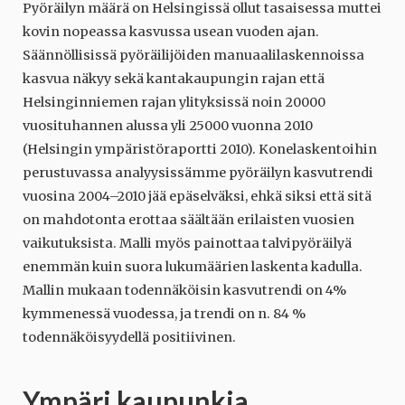
Pyöräilyn määrä on Helsingissä ollut tasaisessa muttei
kovin nopeassa kasvussa usean vuoden ajan.
Säännöllisissä pyöräilijöiden manuaalilaskennoissa
kasvua näkyy sekä kantakaupungin rajan että
Helsinginniemen rajan ylityksissä noin 20000
vuosituhannen alussa yli 25000 vuonna 2010
(Helsingin ympäristöraportti 2010). Konelaskentoihin
perustuvassa analyysissämme pyöräilyn kasvutrendi
vuosina 2004–2010 jää epäselväksi, ehkä siksi että sitä
on mahdotonta erottaa säältään erilaisten vuosien
vaikutuksista. Malli myös painottaa talvipyöräilyä
enemmän kuin suora lukumäärien laskenta kadulla.
Mallin mukaan todennäköisin kasvutrendi on 4%
kymmenessä vuodessa, ja trendi on n. 84 %
todennäköisyydellä positiivinen.
Ympäri kaupunkia