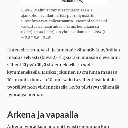
Kuva 2: Mallin antamat estimaatit sään ja
ajankohdan vaikutuksista pyöräilymääriin.
Viivat kuvaavat epävarmuutta. Useampi tekijä voi
vaikuttaa samaan aikaan. Esim. heinäkuussa
(-20%) sataa (-10%), on yhteisvaikutus n. -28% (1
– 0,8 * 0,9 = 0,28).
Kuten oletettua, vesi- ja lumisade vähentävät pyöräilyn
määrää selvästi (kuva 2). Ylipäätään maassa oleva lumi
vähentää pyöräilyä viidenneksellä, ja sade
kymmeneksellä. Lisäksi jokainen 10 cm lunta maassa,
10 cm uutta lunta ja 10 mm sadetta vähentävät kaikki
pyöräilyä noin viidenneksellä. Myös pilvisyys vähentää
pyöräilyä hieman.
Arkena ja vapaalla
Arkena pyöräillään huomattavasti enemmän kuin