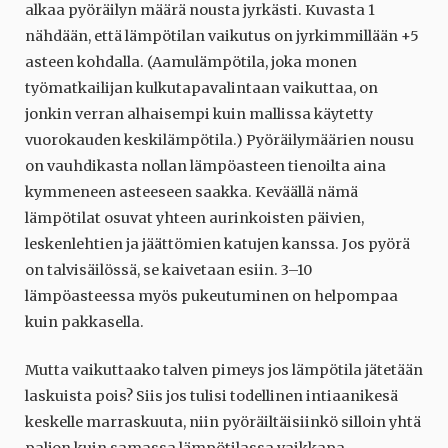
alkaa pyöräilyn määrä nousta jyrkästi. Kuvasta 1
nähdään, että lämpötilan vaikutus on jyrkimmillään +5
asteen kohdalla. (Aamulämpötila, joka monen
työmatkailijan kulkutapavalintaan vaikuttaa, on
jonkin verran alhaisempi kuin mallissa käytetty
vuorokauden keskilämpötila.) Pyöräilymäärien nousu
on vauhdikasta nollan lämpöasteen tienoilta aina
kymmeneen asteeseen saakka. Keväällä nämä
lämpötilat osuvat yhteen aurinkoisten päivien,
leskenlehtien ja jäättömien katujen kanssa. Jos pyörä
on talvisäilössä, se kaivetaan esiin. 3–10
lämpöasteessa myös pukeutuminen on helpompaa
kuin pakkasella.
Mutta vaikuttaako talven pimeys jos lämpötila jätetään
laskuista pois? Siis jos tulisi todellinen intiaanikesä
keskelle marraskuuta, niin pyöräiltäisiinkö silloin yhtä
paljon kuin samassa lämpötilassa vaikkapa