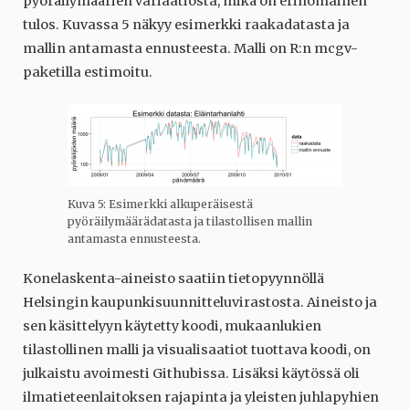
pyöräilymäärien variaatiosta, mikä on erinomainen
tulos. Kuvassa 5 näkyy esimerkki raakadatasta ja
mallin antamasta ennusteesta. Malli on R:n mcgv-
paketilla estimoitu.
Kuva 5: Esimerkki alkuperäisestä
pyöräilymäärädatasta ja tilastollisen mallin
antamasta ennusteesta.
Konelaskenta-aineisto saatiin tietopyynnöllä
Helsingin kaupunkisuunnitteluvirastosta. Aineisto ja
sen käsittelyyn käytetty koodi, mukaanlukien
tilastollinen malli ja visualisaatiot tuottava koodi, on
julkaistu avoimesti Githubissa. Lisäksi käytössä oli
ilmatieteenlaitoksen rajapinta ja yleisten juhlapyhien