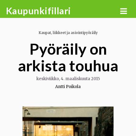
Skip
Kaupunkifillari
to
content
Kaupat, liikkeet ja asiointipyöräily
Pyöräily on
arkista touhua
keskiviikko, 4. maaliskuuta 2015
Antti Poikola