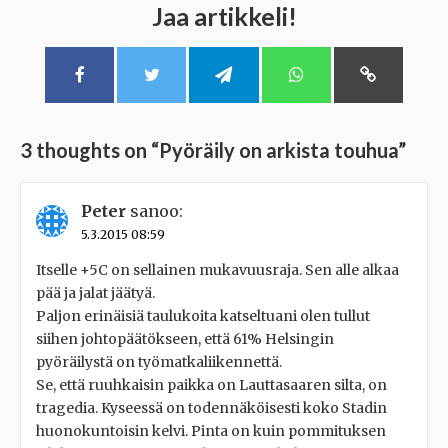
Jaa artikkeli!
3 thoughts on “
Pyöräily on arkista touhua
”
Peter
sanoo:
5.3.2015 08:59
Itselle +5C on sellainen mukavuusraja. Sen alle alkaa
pää ja jalat jäätyä.
Paljon erinäisiä taulukoita katseltuani olen tullut
siihen johtopäätökseen, että 61% Helsingin
pyöräilystä on työmatkaliikennettä.
Se, että ruuhkaisin paikka on Lauttasaaren silta, on
tragedia. Kyseessä on todennäköisesti koko Stadin
huonokuntoisin kelvi. Pinta on kuin pommituksen