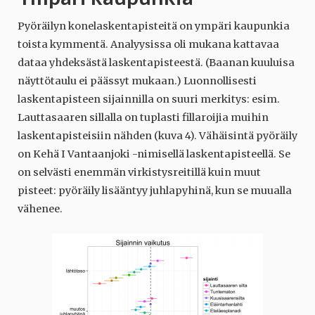
Pyöräilyn konelaskentapisteitä on ympäri kaupunkia
toista kymmentä. Analyysissa oli mukana kattavaa
dataa yhdeksästä laskentapisteestä. (Baanan kuuluisa
näyttötaulu ei päässyt mukaan.) Luonnollisesti
laskentapisteen sijainnilla on suuri merkitys: esim.
Lauttasaaren sillalla on tuplasti fillaroijia muihin
laskentapisteisiin nähden (kuva 4). Vähäisintä pyöräily
on Kehä I Vantaanjoki -nimisellä laskentapisteellä. Se
on selvästi enemmän virkistysreitillä kuin muut
pisteet: pyöräily lisääntyy juhlapyhinä, kun se muualla
vähenee.