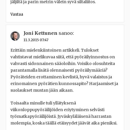
jäljiltä ja parin metrin välein syvä siltaliitos.
Vastaa
Joni Kettunen
sanoo:
11.3.2015 07:47
Erittäin mielenkiintoinen artikkeli. Tulokset
vahtistavat mielikuvaa siitä, että pyöräilyinnostus on
vahvasti sidonnainen sääoloihin. Voisiko olosuhteita
parantamalla lisätä olennaisesti pyöräilymääriä?
Pyöräteiden erottaminen kevlistä, hyvä valaistus ja
erinomainen pyörätien kunnossapito? Harjaamiset ja
suolaukset mustan jään aikaan.
Toisaalta minulle tuli yllätyksenä
viikonloppupyöräilijöiden eriytyminen selvästi
työmatkapyöräilijöistä. Jyväskyläläisenä harrastan
molempia, koska täällä etäisyydet jäävät aika pieniksi.