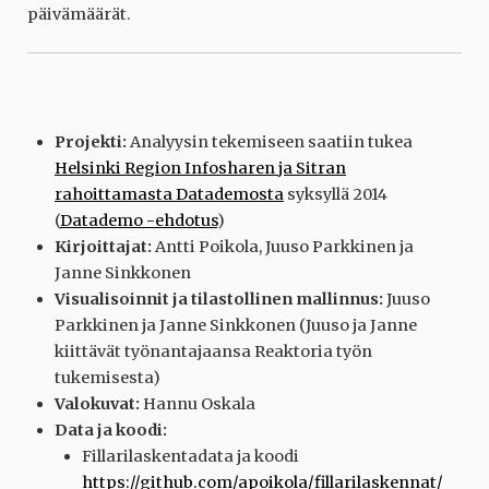
päivämäärät.
Projekti:
Analyysin tekemiseen saatiin tukea
Helsinki Region Infosharen ja Sitran
rahoittamasta Datademosta
syksyllä 2014
(
Datademo -ehdotus
)
Kirjoittajat:
Antti Poikola, Juuso Parkkinen ja
Janne Sinkkonen
Visualisoinnit ja tilastollinen mallinnus:
Juuso
Parkkinen ja Janne Sinkkonen (Juuso ja Janne
kiittävät työnantajaansa Reaktoria työn
tukemisesta)
Valokuvat:
Hannu Oskala
Data ja koodi:
Fillarilaskentadata ja koodi
https://github.com/apoikola/fillarilaskennat/