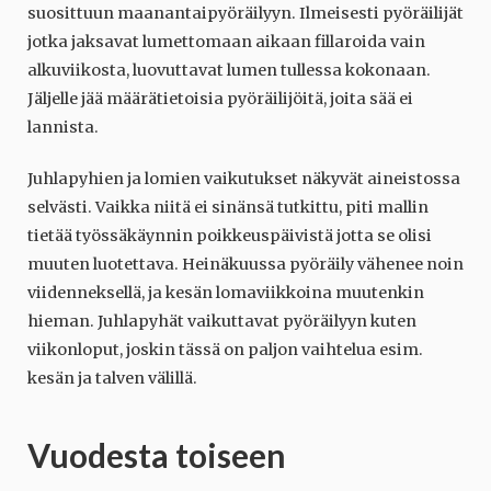
suosittuun maanantaipyöräilyyn. Ilmeisesti pyöräilijät
jotka jaksavat lumettomaan aikaan fillaroida vain
alkuviikosta, luovuttavat lumen tullessa kokonaan.
Jäljelle jää määrätietoisia pyöräilijöitä, joita sää ei
lannista.
Juhlapyhien ja lomien vaikutukset näkyvät aineistossa
selvästi. Vaikka niitä ei sinänsä tutkittu, piti mallin
tietää työssäkäynnin poikkeuspäivistä jotta se olisi
muuten luotettava. Heinäkuussa pyöräily vähenee noin
viidenneksellä, ja kesän lomaviikkoina muutenkin
hieman. Juhlapyhät vaikuttavat pyöräilyyn kuten
viikonloput, joskin tässä on paljon vaihtelua esim.
kesän ja talven välillä.
Vuodesta toiseen