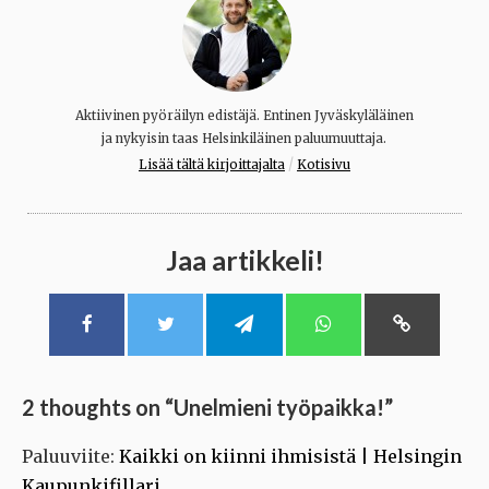
Aktiivinen pyöräilyn edistäjä. Entinen Jyväskyläläinen
ja nykyisin taas Helsinkiläinen paluumuuttaja.
/
Lisää tältä kirjoittajalta
Kotisivu
Jaa artikkeli!
2 thoughts on “
Unelmieni työpaikka!
”
Paluuviite:
Kaikki on kiinni ihmisistä | Helsingin
Kaupunkifillari