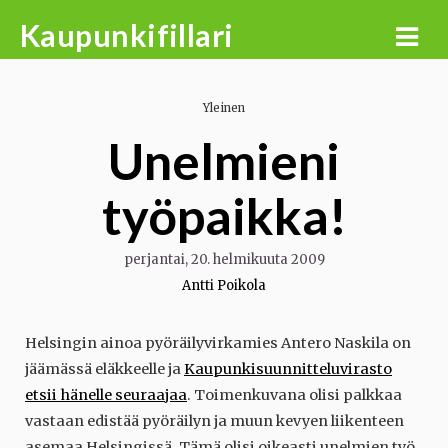
Skip
Kaupunkifillari
to
content
Yleinen
Unelmieni
työpaikka!
perjantai, 20. helmikuuta 2009
Antti Poikola
Helsingin ainoa pyöräilyvirkamies Antero Naskila on
jäämässä eläkkeelle ja
Kaupunkisuunnitteluvirasto
etsii hänelle seuraajaa
. Toimenkuvana olisi palkkaa
vastaan edistää pyöräilyn ja muun kevyen liikenteen
asemaa Helsingissä. Tämä olisi oikeasti unelmien työ