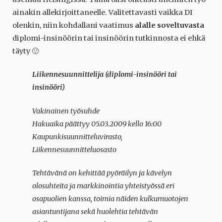
ainakin allekirjoittaneelle. Valitettavasti vaikka DI
olenkin, niin kohdallani vaatimus
alalle soveltuvasta
diplomi-insinöörin tai insinöörin tutkinnosta ei ehkä
täyty 🙁
Liikennesuunnittelija (diplomi-insinööri tai
insinööri)
Vakinainen työsuhde
Hakuaika päättyy 05.03.2009 kello 16:00
Kaupunkisuunnitteluvirasto,
Liikennesuunnitteluosasto
Tehtävänä on kehittää pyöräilyn ja kävelyn
olosuhteita ja markkinointia yhteistyössä eri
osapuolien kanssa, toimia näiden kulkumuotojen
asiantuntijana sekä huolehtia tehtävän