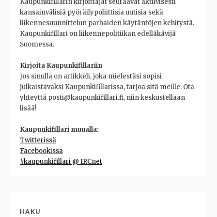
Kaupunkifillarin kirjoittajat seuraavat aktiivisesti
kansainvälisiä pyöräilypoliittisia uutisia sekä
liikennesuunnittelun parhaiden käytäntöjen kehitystä.
Kaupunkifillari on liikennepolitiikan edelläkävijä
Suomessa.
Kirjoita Kaupunkifillariin
Jos sinulla on artikkeli, joka mielestäsi sopisi
julkaistavaksi Kaupunkifillarissa, tarjoa sitä meille. Ota
yhteyttä posti@kaupunkifillari.fi, niin keskustellaan
lisää!
Kaupunkifillari muualla:
Twitterissä
Facebookissa
#kaupunkifillari @ IRCnet
HAKU