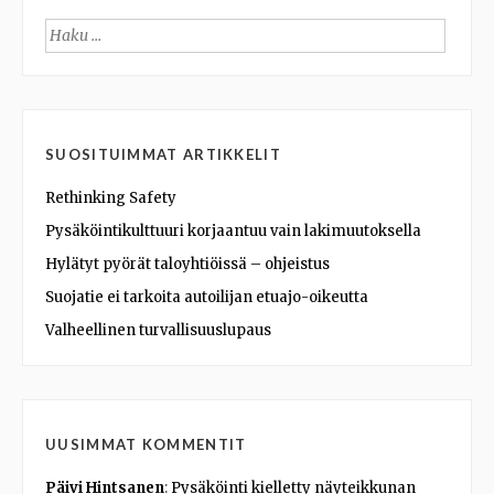
Haku:
SUOSITUIMMAT ARTIKKELIT
Rethinking Safety
Pysäköintikulttuuri korjaantuu vain lakimuutoksella
Hylätyt pyörät taloyhtiöissä – ohjeistus
Suojatie ei tarkoita autoilijan etuajo-oikeutta
Valheellinen turvallisuuslupaus
UUSIMMAT KOMMENTIT
Päivi Hintsanen
:
Pysäköinti kielletty näyteikkunan