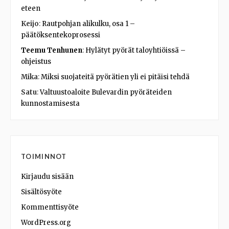
eteen
Keijo
:
Rautpohjan alikulku, osa 1 –
päätöksentekoprosessi
Teemu Tenhunen
:
Hylätyt pyörät taloyhtiöissä –
ohjeistus
Mika
:
Miksi suojateitä pyörätien yli ei pitäisi tehdä
Satu
:
Valtuustoaloite Bulevardin pyöräteiden
kunnostamisesta
TOIMINNOT
Kirjaudu sisään
Sisältösyöte
Kommenttisyöte
WordPress.org