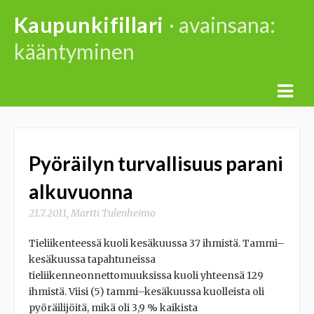
Skip
Kaupunkifillari
· avainsana:
to
kääntyminen
content
Pyöräilyn turvallisuus parani
alkuvuonna
21.7.2011
,
Martti Tulenheimo
Tieliikenteessä kuoli kesäkuussa 37 ihmistä. Tammi–
kesäkuussa tapahtuneissa
tieliikenneonnettomuuksissa kuoli yhteensä 129
ihmistä. Viisi (5) tammi–kesäkuussa kuolleista oli
pyöräilijöitä, mikä oli 3,9 % kaikista