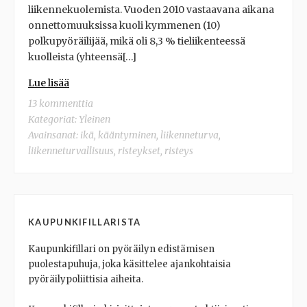
liikennekuolemista. Vuoden 2010 vastaavana aikana
onnettomuuksissa kuoli kymmenen (10)
polkupyöräilijää, mikä oli 8,3 % tieliikenteessä
kuolleista (yhteensä[…]
Lue lisää
13 kommenttia
Kategoriat:
Yleinen
Avainsanat:
ikä
,
kääntyminen
,
liikenneturva
,
liikenneturvallisuus
,
risteykset
,
risteys
KAUPUNKIFILLARISTA
Kaupunkifillari on pyöräilyn edistämisen
puolestapuhuja, joka käsittelee ajankohtaisia
pyöräilypoliittisia aiheita.