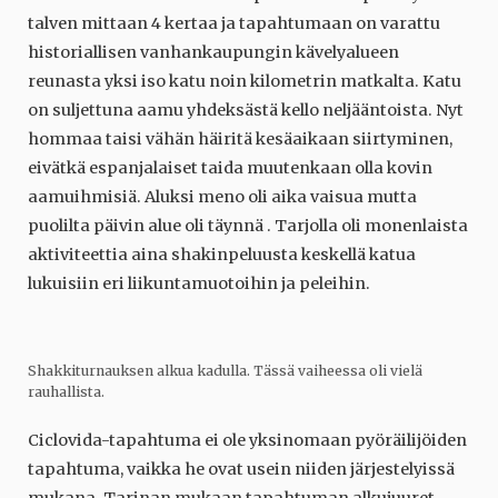
talven mittaan 4 kertaa ja tapahtumaan on varattu
historiallisen vanhankaupungin kävelyalueen
reunasta yksi iso katu noin kilometrin matkalta. Katu
on suljettuna aamu yhdeksästä kello neljääntoista. Nyt
hommaa taisi vähän häiritä kesäaikaan siirtyminen,
eivätkä espanjalaiset taida muutenkaan olla kovin
aamuihmisiä. Aluksi meno oli aika vaisua mutta
puolilta päivin alue oli täynnä . Tarjolla oli monenlaista
aktiviteettia aina shakinpeluusta keskellä katua
lukuisiin eri liikuntamuotoihin ja peleihin.
Shakkiturnauksen alkua kadulla. Tässä vaiheessa oli vielä
rauhallista.
Ciclovida-tapahtuma ei ole yksinomaan pyöräilijöiden
tapahtuma, vaikka he ovat usein niiden järjestelyissä