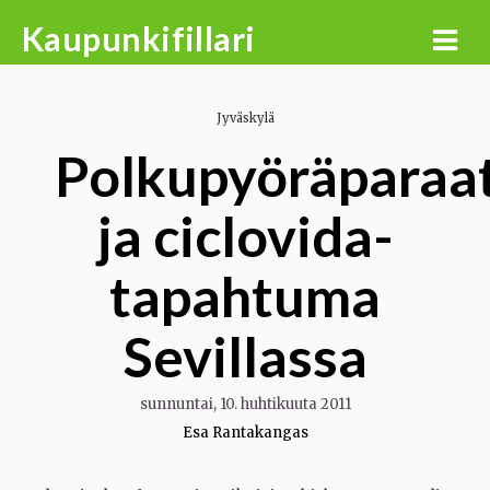
Skip
Kaupunkifillari
to
content
Jyväskylä
Polkupyöräparaat
ja ciclovida-
tapahtuma
Sevillassa
sunnuntai, 10. huhtikuuta 2011
Esa Rantakangas