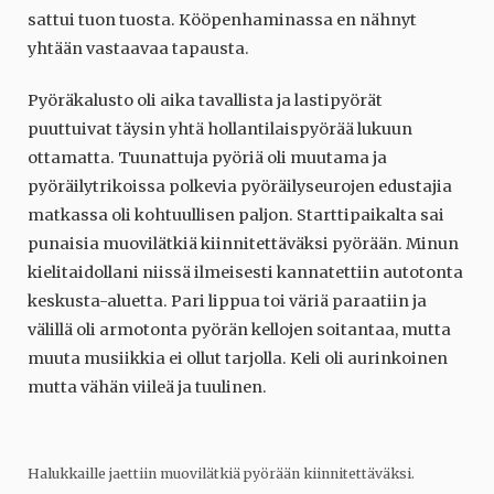
sattui tuon tuosta. Kööpenhaminassa en nähnyt
yhtään vastaavaa tapausta.
Pyöräkalusto oli aika tavallista ja lastipyörät
puuttuivat täysin yhtä hollantilaispyörää lukuun
ottamatta. Tuunattuja pyöriä oli muutama ja
pyöräilytrikoissa polkevia pyöräilyseurojen edustajia
matkassa oli kohtuullisen paljon. Starttipaikalta sai
punaisia muovilätkiä kiinnitettäväksi pyörään. Minun
kielitaidollani niissä ilmeisesti kannatettiin autotonta
keskusta-aluetta. Pari lippua toi väriä paraatiin ja
välillä oli armotonta pyörän kellojen soitantaa, mutta
muuta musiikkia ei ollut tarjolla. Keli oli aurinkoinen
mutta vähän viileä ja tuulinen.
Halukkaille jaettiin muovilätkiä pyörään kiinnitettäväksi.