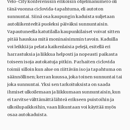
Velo-City konferenssin erikoisin ohjelmanumero oli
tänä vuonna ciclovida-tapahtuma, eli autoton
sunnuntai. Siinä osa kaupungin kaduista suljetaan
autoliikenteeltä puoleksi päiväksi sunnuntaisin.
Vapautuneella katutilalla kaupunkilaiset voivat sitten
pitää hauskaa mitä moninaisimmin tavoin. Kaduilla
voi leikkiä ja pelata kaikenlaisia pelejä, esitellä eri
harrastuksia ja liikkua helposti ja nopeasti paikasta
toiseen isoja autokatuja pitkin. Parhaiten ciclovida
toimii silloin kun alue on riittävän iso ja tapahtuma on
säännöllinen; kerran kuussa, joka toinen sunnuntai tai
joka sunnuntai. Yksi sen tarkoituksista on saada
ihmiset ulkoilemaan ja liikkumaan sunnuntaisin, kun
ei tarvitse välttämättä lähteä erikseen puistoihin ja
ulkoilupaikkoihin, vaan liikuntaan voi käyttää myös
osaa autokaduista.