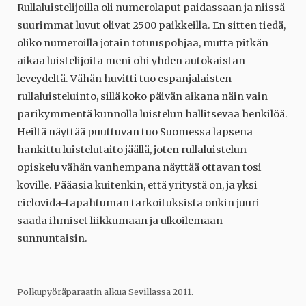
Rullaluistelijoilla oli numerolaput paidassaan ja niissä
suurimmat luvut olivat 2500 paikkeilla. En sitten tiedä,
oliko numeroilla jotain totuuspohjaa, mutta pitkän
aikaa luistelijoita meni ohi yhden autokaistan
leveydeltä. Vähän huvitti tuo espanjalaisten
rullaluisteluinto, sillä koko päivän aikana näin vain
parikymmentä kunnolla luistelun hallitsevaa henkilöä.
Heiltä näyttää puuttuvan tuo Suomessa lapsena
hankittu luistelutaito jäällä, joten rullaluistelun
opiskelu vähän vanhempana näyttää ottavan tosi
koville. Pääasia kuitenkin, että yritystä on, ja yksi
ciclovida-tapahtuman tarkoituksista onkin juuri
saada ihmiset liikkumaan ja ulkoilemaan
sunnuntaisin.
Polkupyöräparaatin alkua Sevillassa 2011.