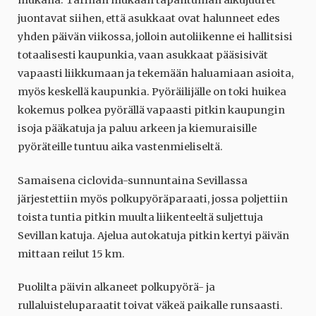
mukana. Tarinan mukaan tapahtuman alkujuuret
juontavat siihen, että asukkaat ovat halunneet edes
yhden päivän viikossa, jolloin autoliikenne ei hallitsisi
totaalisesti kaupunkia, vaan asukkaat pääsisivät
vapaasti liikkumaan ja tekemään haluamiaan asioita,
myös keskellä kaupunkia. Pyöräilijälle on toki huikea
kokemus polkea pyörällä vapaasti pitkin kaupungin
isoja pääkatuja ja paluu arkeen ja kiemuraisille
pyöräteille tuntuu aika vastenmieliseltä.
Samaisena ciclovida-sunnuntaina Sevillassa
järjestettiin myös polkupyöräparaati, jossa poljettiin
toista tuntia pitkin muulta liikenteeltä suljettuja
Sevillan katuja. Ajelua autokatuja pitkin kertyi päivän
mittaan reilut 15 km.
Puolilta päivin alkaneet polkupyörä- ja
rullaluisteluparaatit toivat väkeä paikalle runsaasti.