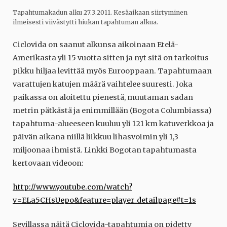
Tapahtumakadun alku 27.3.2011. Kesäaikaan siirtyminen
ilmeisesti viivästytti hiukan tapahtuman alkua.
Ciclovida on saanut alkunsa aikoinaan Etelä-
Amerikasta yli 15 vuotta sitten ja nyt sitä on tarkoitus
pikku hiljaa levittää myös Eurooppaan. Tapahtumaan
varattujen katujen määrä vaihtelee suuresti. Joka
paikassa on aloitettu pienestä, muutaman sadan
metrin pätkästä ja enimmillään (Bogota Columbiassa)
tapahtuma-alueeseen kuuluu yli 121 km katuverkkoa ja
päivän aikana niillä liikkuu lihasvoimin yli 1,3
miljoonaa ihmistä. Linkki Bogotan tapahtumasta
kertovaan videoon:
http://www.youtube.com/watch?
v=ELa5CHsUepo&feature=player_detailpage#t=1s
Sevillassa näitä Ciclovida-tapahtumia on pidetty