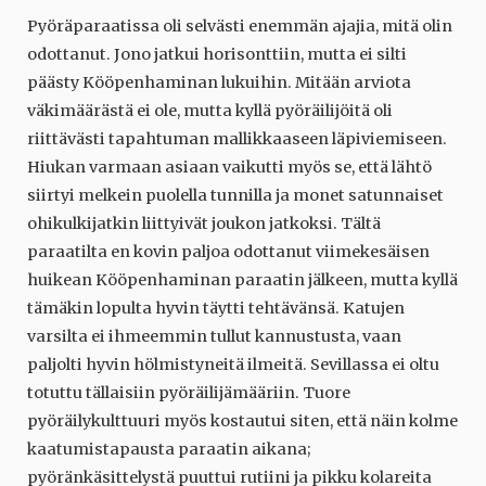
Pyöräparaatissa oli selvästi enemmän ajajia, mitä olin
odottanut. Jono jatkui horisonttiin, mutta ei silti
päästy Kööpenhaminan lukuihin. Mitään arviota
väkimäärästä ei ole, mutta kyllä pyöräilijöitä oli
riittävästi tapahtuman mallikkaaseen läpiviemiseen.
Hiukan varmaan asiaan vaikutti myös se, että lähtö
siirtyi melkein puolella tunnilla ja monet satunnaiset
ohikulkijatkin liittyivät joukon jatkoksi. Tältä
paraatilta en kovin paljoa odottanut viimekesäisen
huikean Kööpenhaminan paraatin jälkeen, mutta kyllä
tämäkin lopulta hyvin täytti tehtävänsä. Katujen
varsilta ei ihmeemmin tullut kannustusta, vaan
paljolti hyvin hölmistyneitä ilmeitä. Sevillassa ei oltu
totuttu tällaisiin pyöräilijämääriin. Tuore
pyöräilykulttuuri myös kostautui siten, että näin kolme
kaatumistapausta paraatin aikana;
pyöränkäsittelystä puuttui rutiini ja pikku kolareita