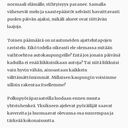
normaali elämälle, viihtyisyys paranee. Samalla
vähenevät melu ja saastepäästöt selvästi havaittavasti
puolen päivän ajaksi, mikäli alueet ovat riittävän
laajoja.
Toinen päämäärä on urautuneiden ajattelutapojen
ravistelu. Eikö todella oikeasti ele olemassa mitään
vaihtoehtoa autokaupungeille? Entä jos jonain päivänä
kaduilla ei enää liikkuisikaan autoja? Tai niitä liikkuisi
vain hyvin vähän, ainoastaan kaikkein
välttämättömimmät. Millaisen kaupungin voisimme
silloin rakentaa itsellemme?
Polkupyöräparaateilla luodaan ennen muuta
yhteishenkeä. Yksikseen ajelevat pyöräilijät saavat
kavereita ja huomaavat olevansa osa suurempaa ja
tärkeää kokonaisuutta.