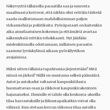
Näkyvyyttä tällaisella paraatilla saa ja suuresta
maailmasta kertovat, että näihin olisi erittäin tärkeää
saada osallistumaan mahdollisimman paljon
virkamiehiä ja poliitikoita. Pyöräparaati on kuitenkin
aika ainutlaatuinen kokemus ja eittämättä avartaa
näkemyksiä erittäin tehokkaasti. Nyt jäädään
mielenkiinnolla odottamaan, millaisen paraatin
saamme Jyväskylässä aikaan pyöräilyviikon
avajaisissa.
Miksi sitten tällaisia tapahtumia järjestetään? Mitä
niissä on järkeä? Niillä on muutama selkeä päämäärä.
Autot ja autokadut valtaavat kaupunkitilasta
huomattavan osan ja rikkovat kaupunkirakenteen
hajanaiseksi. Ihmisille ei tahdo olla keskusta-alueilla
tilaa harrastuksille ja liikuntapaikatkin voivat olla
vähissä. Kun otetaan kerran viikossa tilaa autoilta