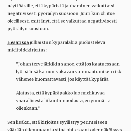
näyttöä sille, että kypäristä jauhaminen vaikuttaisi
negatiivisesti pyöräilyn suosioon. Juuri kun oli itse
oleellisesti esittänyt, että se vaikuttaa negatiivisesti
pyöräilyn suosioon.
Hesarissa
julkaistiin kypärälakia puolusteleva
mielipidekirjoitus:
”Johan terve järkikin sanoo, että jos kaatuessaan
lyö päänsä katuun, vakavan vammautumisen riski
vähenee huomattavasti, jos käyttää kypärää.
Ajatusta, että kypäräpakko luo mielikuvaa
vaarallisesta liikuntamuodosta, en ymmärrä
ollenkaan.”
Sen lisäksi, että kirjoitus syyllistyy perinteiseen
väärään dilemmaan ja siinä ohitetaan todennäköisyys