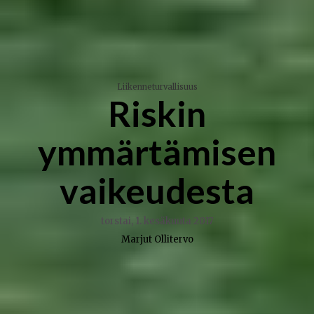
Liikenneturvallisuus
Riskin
ymmärtämisen
vaikeudesta
torstai, 1. kesäkuuta 2017
Marjut Ollitervo