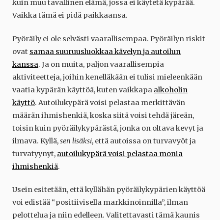
kuin muu tavallinen elämä, jossa ei käytetä kypärää.
Vaikka tämä ei pidä paikkaansa.
Pyöräily ei ole selvästi vaarallisempaa. Pyöräilyn riskit
ovat
samaa suuruusluokkaa kävelyn ja autoilun
kanssa
. Ja on muita, paljon vaarallisempia
aktiviteetteja, joihin kenelläkään ei tulisi mieleenkään
vaatia kypärän käyttöä, kuten vaikkapa
alkoholin
käyttö
. Autoilukypärä voisi pelastaa merkittävän
määrän ihmishenkiä, koska siitä voisi tehdä järeän,
toisin kuin pyöräilykypärästä, jonka on oltava kevyt ja
ilmava. Kyllä,
sen lisäksi
, että autoissa on turvavyöt ja
turvatyynyt,
autoilukypärä voisi pelastaa monia
ihmishenkiä
.
Usein esitetään, että kyllähän pyöräilykypärien käyttöä
voi edistää “positiivisella markkinoinnilla”, ilman
pelottelua ja niin edelleen. Valitettavasti tämä kaunis