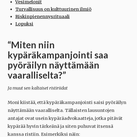
Vesimelonit
Turvallisuus on kulttuurinen ilmiö
Riskinpienennysrituaali
Lopuksi
“Miten niin
kypäräkampanjointi saa
pyöräilyn näyttämään
vaaralliselta?”
Ja muut sen kaltaiset ristiriidat
Moni kiistää, että kypäräkampanjointi saisi pyöräilyn
näyttämään vaaralliselta. Tällaisten lausuntojen
antajat ovat usein kypäräadvokaatteja, jotka pitävät
kypärää hyvin tärkeänä ja siten puhuvat itsensä
kanssa ristiin. Esimerkiksi näin: