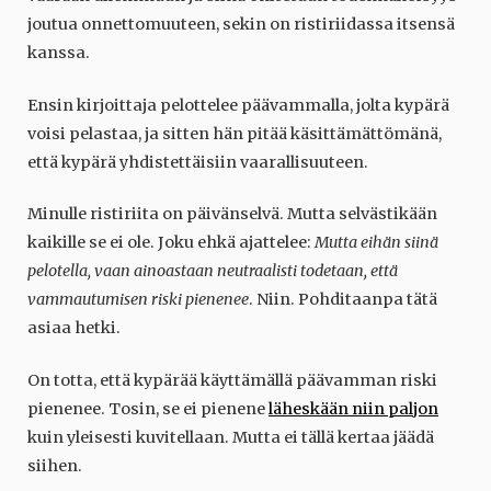
joutua onnettomuuteen, sekin on ristiriidassa itsensä
kanssa.
Ensin kirjoittaja pelottelee päävammalla, jolta kypärä
voisi pelastaa, ja sitten hän pitää käsittämättömänä,
että kypärä yhdistettäisiin vaarallisuuteen.
Minulle ristiriita on päivänselvä. Mutta selvästikään
kaikille se ei ole. Joku ehkä ajattelee:
Mutta eihän siinä
pelotella, vaan ainoastaan neutraalisti todetaan, että
vammautumisen riski pienenee
. Niin. Pohditaanpa tätä
asiaa hetki.
On totta, että kypärää käyttämällä päävamman riski
pienenee. Tosin, se ei pienene
läheskään niin paljon
kuin yleisesti kuvitellaan. Mutta ei tällä kertaa jäädä
siihen.