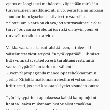
ajatus on loogisesti mahdoton. Ylipäätään minkään
turvavälineen markkinointi ei voi perustua mihinkään
muuhun kuin kyseisen aktiviteetin vaaroilla
pelotteluun. Vaara on oltava, jotta turvavälineelle olisi
tarve. Jos vaaraa ei ole, tai jos riski on hyvin pieni, ei
turvavälinettäkään tarvita.
Vaikka vaaraa ei lausuttaisi ääneen, se tulee silti
väistämättä viestitetyksi. “Käytä kypärää!” – ihmiset
kyllä ymmärtävät, tietoisesti tai alitajuisesti, mitä
vaaraa kypärällä on tarkoitus vähentää.
Rivienvälipropaganda menee jopa tehokkaammin
perille. Kirjoittamattomaan viestiin ei voi suhtautua
kriittisesti, jos se ei koskaan käy tietoisuuden kautta.
Pyöräilykypärien tapauksessa kaikki kampanjointi
kantaa lisäksi mukanaan historiallista taakkaa.