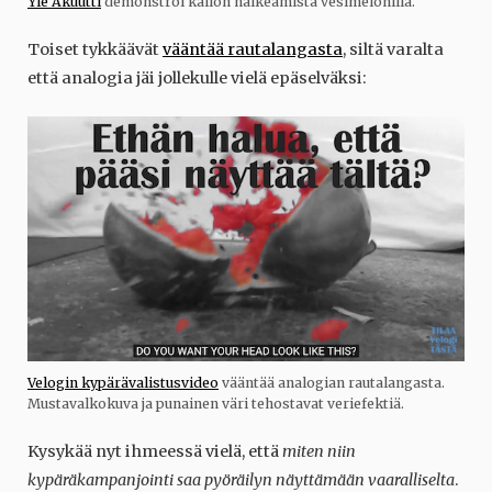
Yle Akuutti
demonstroi kallon halkeamista vesimelonilla.
Toiset tykkäävät
vääntää rautalangasta
, siltä varalta
että analogia jäi jollekulle vielä epäselväksi:
Velogin kypärävalistusvideo
vääntää analogian rautalangasta.
Mustavalkokuva ja punainen väri tehostavat veriefektiä.
Kysykää nyt ihmeessä vielä, että
miten niin
kypäräkampanjointi saa pyöräilyn näyttämään vaaralliselta
.