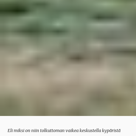
Eli miksi on niin tolkuttoman vaikea keskustella kypäristä