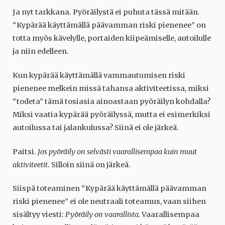
Ja nyt tarkkana. Pyöräilystä ei puhuta tässä mitään.
“Kypärää käyttämällä päävamman riski pienenee” on
totta myös kävelylle, portaiden kiipeämiselle, autoilulle
ja niin edelleen.
Kun kypärää käyttämällä vammautumisen riski
pienenee melkein missä tahansa aktiviteetissa, miksi
“todeta” tämä tosiasia ainoastaan pyöräilyn kohdalla?
Miksi vaatia kypärää pyöräilyssä, mutta ei esimerkiksi
autoilussa tai jalankulussa? Siinä ei ole järkeä.
Paitsi.
Jos pyöräily on selvästi vaarallisempaa kuin muut
aktiviteetit
. Silloin siinä on järkeä.
Siispä toteaminen “Kypärää käyttämällä päävamman
riski pienenee” ei ole neutraali toteamus, vaan siihen
sisältyy viesti:
Pyöräily on vaarallista.
Vaarallisempaa