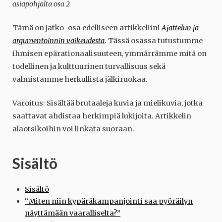
asiapohjalta osa 2
Tämä on jatko-osa edelliseen artikkeliini
Ajattelun ja
argumentoinnin vaikeudesta
. Tässä osassa tutustumme
ihmisen epärationaalisuuteen, ymmärrämme mitä on
todellinen ja kulttuurinen turvallisuus sekä
valmistamme herkullista jälkiruokaa.
Varoitus: Sisältää brutaaleja kuvia ja mielikuvia, jotka
saattavat ahdistaa herkimpiä lukijoita. Artikkelin
alaotsikoihin voi linkata suoraan.
Sisältö
Sisältö
“Miten niin kypäräkampanjointi saa pyöräilyn
näyttämään vaaralliselta?”