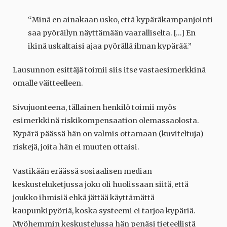
“Minä en ainakaan usko, että kypäräkampanjointi
saa pyöräilyn näyttämään vaaralliselta. […] En
ikinä uskaltaisi ajaa pyörällä ilman kypärää.”
Lausunnon esittäjä toimii siis itse vastaesimerkkinä
omalle väitteelleen.
Sivujuonteena, tällainen henkilö toimii myös
esimerkkinä riskikompensaation olemassaolosta.
Kypärä päässä hän on valmis ottamaan (kuviteltuja)
riskejä, joita hän ei muuten ottaisi.
Vastikään eräässä sosiaalisen median
keskusteluketjussa joku oli huolissaan siitä, että
joukko ihmisiä ehkä jättää käyttämättä
kaupunkipyöriä, koska systeemi ei tarjoa kypäriä.
Myöhemmin keskustelussa hän penäsi tieteellistä