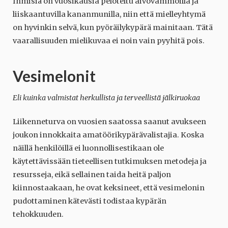
Ihmisiä on vuosikausia peloteltu aivovammoilla ja
liiskaantuvilla kananmunilla, niin että mielleyhtymä
on hyvinkin selvä, kun pyöräilykypärä mainitaan. Tätä
vaarallisuuden mielikuvaa ei noin vain pyyhitä pois.
Vesimelonit
Eli kuinka valmistat herkullista ja terveellistä jälkiruokaa
Liikenneturva on vuosien saatossa saanut avukseen
joukon innokkaita amatöörikypärävalistajia. Koska
näillä henkilöillä ei luonnollisestikaan ole
käytettävissään tieteellisen tutkimuksen metodeja ja
resursseja, eikä sellainen taida heitä paljon
kiinnostaakaan, he ovat keksineet, että vesimelonin
pudottaminen kätevästi todistaa kypärän
tehokkuuden.