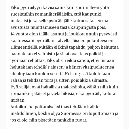
Eikö pyöräilyyn kävisi sama kun suunnilleen yhtä
suosittuihin romanikerjäläisiin, että kaupunki
maksaisi jokaiselle pyöräilijälle kolmesataa euroa
avustusta muuttamiseen tästä kaupungista pois.
14 vuotta olen täällä asunut ja loukkaannuin pysyvästi
kaatuessani pyörälläni talvella jäiseen polanteeseen
Hämeentiellä. Mitään ei ikinä tapahdu, paljon kehuttua
baanakaan ei valmistu ja sillat ovat taas poikki ja
työmaat rehottaa. Eiks olisi reilua sanoa, ettei mitään
halutakaan tehdä? Pajusen ja hänen yksipuolueensa
ideologiaan kuuluu se, että Helsingissä kulutetaan
rahaa ja tehdään töitä ja sitten pois äkkiä silmistä.
Pyöräilijät ovat haitallisia maleksijoita, vähän niin kuin
romanikerjäläiset ja vielä hikisiä, eikä pyöräily kuluta
mitään.
Autoilun helpottamiseksi taas tehdään kaikki
mahdollinen, koska öljyä Suomessa on loputtomasti ja
jos ei ole, niin pistetään tankkiin ruoat.