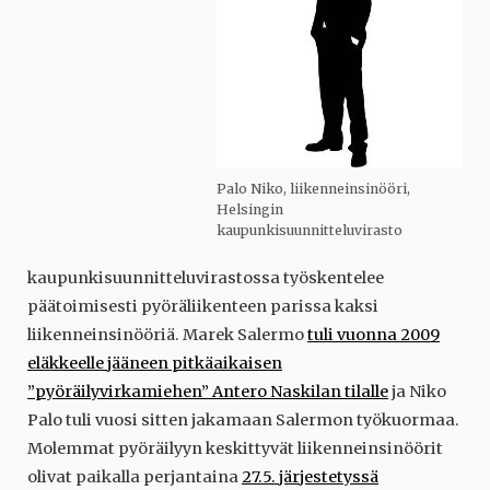
Palo Niko, liikenneinsinööri,
Helsingin
kaupunkisuunnitteluvirasto
kaupunkisuunnitteluvirastossa työskentelee
päätoimisesti pyöräliikenteen parissa kaksi
liikenneinsinööriä. Marek Salermo
tuli vuonna 2009
eläkkeelle jääneen pitkäaikaisen
”pyöräilyvirkamiehen” Antero Naskilan tilalle
ja Niko
Palo tuli vuosi sitten jakamaan Salermon työkuormaa.
Molemmat pyöräilyyn keskittyvät liikenneinsinöörit
olivat paikalla perjantaina
27.5. järjestetyssä