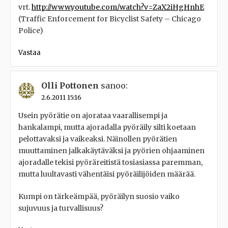
vrt.
http://www.youtube.com/watch?v=ZaX2iHgHnhE
(Traffic Enforcement for Bicyclist Safety – Chicago
Police)
Vastaa
Olli Pottonen
sanoo:
2.6.2011 15:16
Usein pyörätie on ajorataa vaarallisempi ja
hankalampi, mutta ajoradalla pyöräily silti koetaan
pelottavaksi ja vaikeaksi. Näinollen pyörätien
muuttaminen jalkakäytäväksi ja pyörien ohjaaminen
ajoradalle tekisi pyöräreitistä tosiasiassa paremman,
mutta luultavasti vähentäisi pyöräilijöiden määrää.
Kumpi on tärkeämpää, pyöräilyn suosio vaiko
sujuvuus ja turvallisuus?