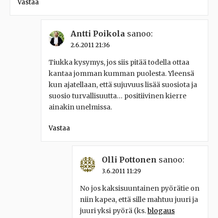
Vastaa
Antti Poikola
sanoo:
2.6.2011 21:36
Tiukka kysymys, jos siis pitää todella ottaa
kantaa jomman kumman puolesta. Yleensä
kun ajatellaan, että sujuvuus lisää suosiota ja
suosio turvallisuutta… positiivinen kierre
ainakin unelmissa.
Vastaa
Olli Pottonen
sanoo:
3.6.2011 11:29
No jos kaksisuuntainen pyörätie on
niin kapea, että sille mahtuu juuri ja
juuri yksi pyörä (ks.
blogaus