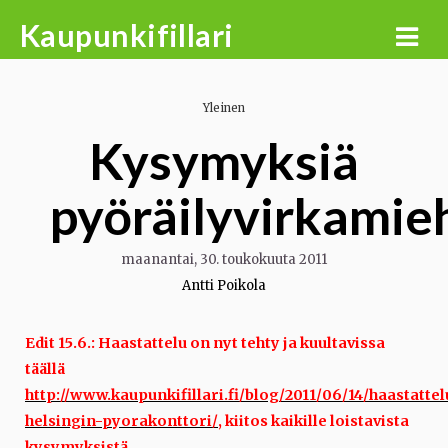
Skip
Kaupunkifillari
to
content
Yleinen
Kysymyksiä
pyöräilyvirkamieh
maanantai, 30. toukokuuta 2011
Antti Poikola
Edit 15.6.: Haastattelu on nyt tehty ja kuultavissa
täällä
http://www.kaupunkifillari.fi/blog/2011/06/14/haastatte
helsingin-pyorakonttori/
, kiitos kaikille loistavista
kysymyksistä.