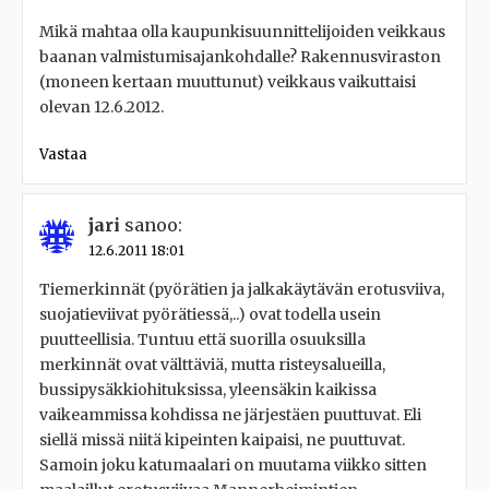
Mikä mahtaa olla kaupunkisuunnittelijoiden veikkaus
baanan valmistumisajankohdalle? Rakennusviraston
(moneen kertaan muuttunut) veikkaus vaikuttaisi
olevan 12.6.2012.
Vastaa
jari
sanoo:
12.6.2011 18:01
Tiemerkinnät (pyörätien ja jalkakäytävän erotusviiva,
suojatieviivat pyörätiessä,..) ovat todella usein
puutteellisia. Tuntuu että suorilla osuuksilla
merkinnät ovat välttäviä, mutta risteysalueilla,
bussipysäkkiohituksissa, yleensäkin kaikissa
vaikeammissa kohdissa ne järjestäen puuttuvat. Eli
siellä missä niitä kipeinten kaipaisi, ne puuttuvat.
Samoin joku katumaalari on muutama viikko sitten