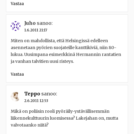
Vastaa
Juho
sanoo:
1.6.2011 21:17
Miten on mahdollista, että Helsingissä edelleen
asennetaan pyörien suojateille kanttikiviä, niin 80-
lukua. Uusimpana esimerkkinä Hermannin rantatien
ja vanhan talvitien uusi risteys.
Vastaa
Teppo
sanoo:
2.6.2011 12:53
Mikä on poliisin rooli pyöräily-ystävällisemmän
liikennekulttuurin luomisessa? Lakejahan on, mutta
valvotaanko niitä?