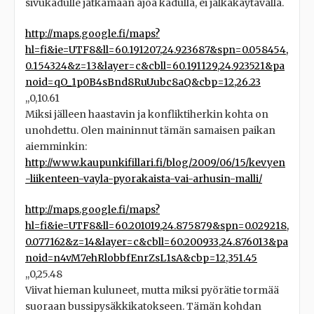
sivukadulle jatkamaan ajoa kadulla, ei jalkakäytävällä.
http://maps.google.fi/maps?
hl=fi&ie=UTF8&ll=60.191207,24.923687&spn=0.058454,
0.154324&z=13&layer=c&cbll=60.191129,24.923521&pa
noid=qO_1p0B4sBnd8RuUubc8aQ&cbp=12,26.23
,,0,10.61
Miksi jälleen haastavin ja konfliktiherkin kohta on
unohdettu. Olen maininnut tämän samaisen paikan
aiemminkin:
http://www.kaupunkifillari.fi/blog/2009/06/15/kevyen
-liikenteen-vayla-pyorakaista-vai-arhusin-malli/
http://maps.google.fi/maps?
hl=fi&ie=UTF8&ll=60.201019,24.875879&spn=0.029218,
0.077162&z=14&layer=c&cbll=60.200933,24.876013&pa
noid=n4vM7ehRlobbfEnrZsL1sA&cbp=12,351.45
,,0,25.48
Viivat hieman kuluneet, mutta miksi pyörätie tormää
suoraan bussipysäkkikatokseen. Tämän kohdan