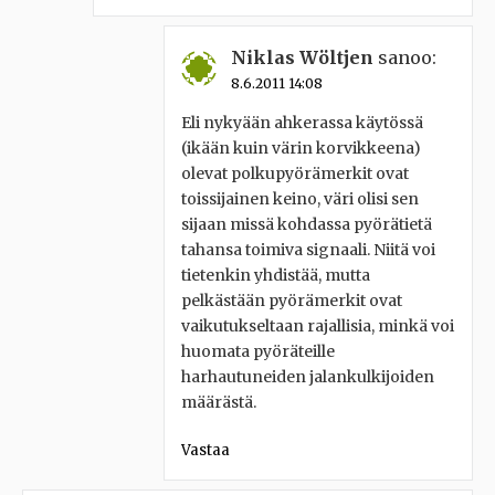
Niklas Wöltjen
sanoo:
8.6.2011 14:08
Eli nykyään ahkerassa käytössä
(ikään kuin värin korvikkeena)
olevat polkupyörämerkit ovat
toissijainen keino, väri olisi sen
sijaan missä kohdassa pyörätietä
tahansa toimiva signaali. Niitä voi
tietenkin yhdistää, mutta
pelkästään pyörämerkit ovat
vaikutukseltaan rajallisia, minkä voi
huomata pyöräteille
harhautuneiden jalankulkijoiden
määrästä.
Vastaa