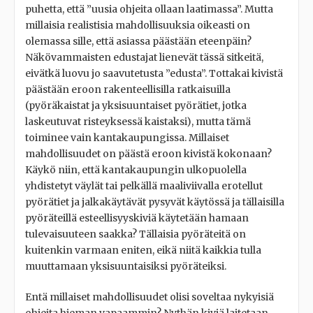
puhetta, että ”uusia ohjeita ollaan laatimassa”. Mutta
millaisia realistisia mahdollisuuksia oikeasti on
olemassa sille, että asiassa päästään eteenpäin?
Näkövammaisten edustajat lienevät tässä sitkeitä,
eivätkä luovu jo saavutetusta ”edusta”. Tottakai kivistä
päästään eroon rakenteellisilla ratkaisuilla
(pyöräkaistat ja yksisuuntaiset pyörätiet, jotka
laskeutuvat risteyksessä kaistaksi), mutta tämä
toiminee vain kantakaupungissa. Millaiset
mahdollisuudet on päästä eroon kivistä kokonaan?
Käykö niin, että kantakaupungin ulkopuolella
yhdistetyt väylät tai pelkällä maaliviivalla erotellut
pyörätiet ja jalkakäytävät pysyvät käytössä ja tällaisilla
pyöräteillä esteellisyyskiviä käytetään hamaan
tulevaisuuteen saakka? Tällaisia pyöräteitä on
kuitenkin varmaan eniten, eikä niitä kaikkia tulla
muuttamaan yksisuuntaisiksi pyöräteiksi.
Entä millaiset mahdollisuudet olisi soveltaa nykyisiä
ohjeita hieman vapaammin? Nythän kiviä laitetaan