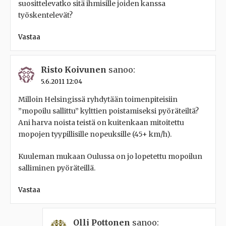
suosittelevatko sitä ihmisille joiden kanssa
työskentelevät?
Vastaa
Risto Koivunen
sanoo:
5.6.2011 12:04
Milloin Helsingissä ryhdytään toimenpiteisiin
”mopoilu sallittu” kylttien poistamiseksi pyöräteiltä?
Ani harva noista teistä on kuitenkaan mitoitettu
mopojen tyypillisille nopeuksille (45+ km/h).
Kuuleman mukaan Oulussa on jo lopetettu mopoilun
salliminen pyöräteillä.
Vastaa
Olli Pottonen
sanoo: