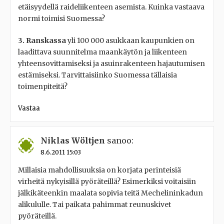
etäisyydellä raideliikenteen asemista. Kuinka vastaava
normi toimisi Suomessa?
3. Ranskassa
yli 100 000 asukkaan kaupunkien on
laadittava suunnitelma maankäytön ja liikenteen
yhteensovittamiseksi ja asuinrakenteen hajautumisen
estämiseksi. Tarvittaisiinko Suomessa tällaisia
toimenpiteitä?
Vastaa
Niklas Wöltjen
sanoo:
8.6.2011 15:03
Millaisia mahdollisuuksia on korjata perinteisiä
virheitä nykyisillä pyöräteillä? Esimerkiksi voitaisiin
jälkikäteenkin maalata sopivia teitä Mechelininkadun
alikululle. Tai paikata pahimmat reunuskivet
pyöräteillä.