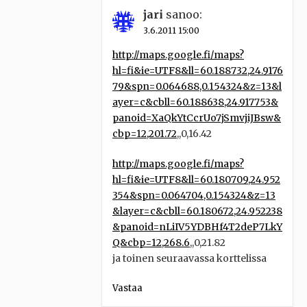
jari
sanoo:
3.6.2011 15:00
http://maps.google.fi/maps?
hl=fi&ie=UTF8&ll=60.188732,24.9176
79&spn=0.064688,0.154324&z=13&l
ayer=c&cbll=60.188638,24.917753&
panoid=XaQkYtCcrUo7jSmvjiJBsw&
cbp=12,201.72
,,0,16.42
http://maps.google.fi/maps?
hl=fi&ie=UTF8&ll=60.180709,24.952
354&spn=0.064704,0.154324&z=13
&layer=c&cbll=60.180672,24.952238
&panoid=nLiIV5YDBHf4T2deP7LkY
Q&cbp=12,268.6
,,0,21.82
ja toinen seuraavassa korttelissa
Vastaa