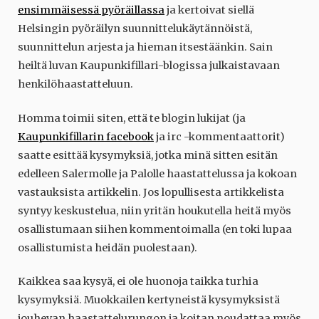
ensimmäisessä pyöräillassa
ja kertoivat siellä
Helsingin pyöräilyn suunnittelukäytännöistä,
suunnittelun arjesta ja hieman itsestäänkin. Sain
heiltä luvan Kaupunkifillari-blogissa julkaistavaan
henkilöhaastatteluun.
Homma toimii siten, että te blogin lukijat (ja
Kaupunkifillarin facebook
ja irc -kommentaattorit)
saatte esittää kysymyksiä, jotka minä sitten esitän
edelleen Salermolle ja Palolle haastattelussa ja kokoan
vastauksista artikkelin. Jos lopullisesta artikkelista
syntyy keskustelua, niin yritän houkutella heitä myös
osallistumaan siihen kommentoimalla (en toki lupaa
osallistumista heidän puolestaan).
Kaikkea saa kysyä, ei ole huonoja taikka turhia
kysymyksiä. Muokkailen kertyneistä kysymyksistä
jouhevan haastattelurungon ja koitan noudattaa myös