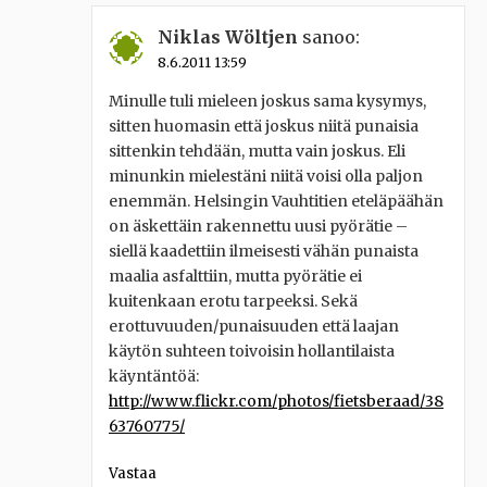
Niklas Wöltjen
sanoo:
8.6.2011 13:59
Minulle tuli mieleen joskus sama kysymys,
sitten huomasin että joskus niitä punaisia
sittenkin tehdään, mutta vain joskus. Eli
minunkin mielestäni niitä voisi olla paljon
enemmän. Helsingin Vauhtitien eteläpäähän
on äskettäin rakennettu uusi pyörätie –
siellä kaadettiin ilmeisesti vähän punaista
maalia asfalttiin, mutta pyörätie ei
kuitenkaan erotu tarpeeksi. Sekä
erottuvuuden/punaisuuden että laajan
käytön suhteen toivoisin hollantilaista
käyntäntöä:
http://www.flickr.com/photos/fietsberaad/38
63760775/
Vastaa