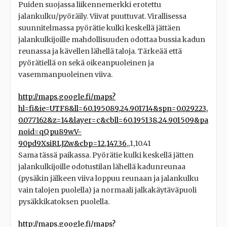
Puiden suojassa liikennemerkki erotettu
jalankulku/pyöräily. Viivat puuttuvat. Virallisessa
suunnitelmassa pyörätie kulki keskellä jättäen
jalankulkijoille mahdollisuuden odottaa bussia kadun
reunassa ja kävellen lähellä taloja. Tärkeää että
pyörätiellä on sekä oikeanpuoleinen ja
vasemmanpuoleinen viiva.
http://maps.google.fi/maps?
hl=fi&ie=UTF8&ll=60.195089,24.901714&spn=0.029223,
0.077162&z=14&layer=c&cbll=60.195138,24.901509&pa
noid=qQpu89wV-
90pd9XsiRLJZw&cbp=12,147.36
,,1,10.41
Sama tässä paikassa. Pyörätie kulki keskellä jätten
jalankulkijoille odotustilan lähellä kadunreunaa
(pysäkin jälkeen viiva loppuu reunaan ja jalankulku
vain talojen puolella) ja normaali jalkakäytäväpuoli
pysäkkikatoksen puolella.
http://maps.google.fi/maps?