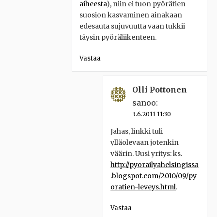
aiheesta
), niin ei tuon pyörätien
suosion kasvaminen ainakaan
edesauta sujuvuutta vaan tukkii
täysin pyöräliikenteen.
Vastaa
Olli Pottonen
sanoo:
3.6.2011 11:30
Jahas, linkki tuli
ylläolevaan jotenkin
väärin. Uusi yritys: ks.
http://pyorailyahelsingissa
.blogspot.com/2010/09/py
oratien-leveys.html
.
Vastaa