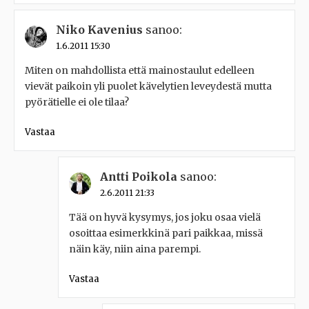
Niko Kavenius
sanoo:
1.6.2011 15:30
Miten on mahdollista että mainostaulut edelleen
vievät paikoin yli puolet kävelytien leveydestä mutta
pyörätielle ei ole tilaa?
Vastaa
Antti Poikola
sanoo:
2.6.2011 21:33
Tää on hyvä kysymys, jos joku osaa vielä
osoittaa esimerkkinä pari paikkaa, missä
näin käy, niin aina parempi.
Vastaa