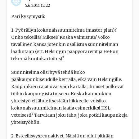
5.6.2011 12:22
Pari kysymystä:
1. Pyöräilyn kokonaissuunnitelma (master plan)?
Onko tekeillä? Miksei? Koska valmistuu? Voiko
tavallinen kansa jotenkin osallistua suunnitelman
laadintaan (vrt. Helsingin pääpyöräreitit ja HePon
tekemä kuntokartoitus)?
Suunnitelma olisi hyvä tehdä koko
pääkaupunkiseudulle kerralla, eikä vain Helsingille.
Kaupunkien rajat ovat vain kartalla, ihmiset polkevat
töihin kaupungista toiseen. Koska kaupunkien
yhteistyö ei lähde itsestään liikkeelle, voisiko
kokonaissuunnitelman laatia esimerkiksi HSL-
vetoisesti? Tarvitaan joku taho, joka potkii kaupunkeja
yhteistyöhön.
2. Esteellisyysreunakivet. Näistä on ollut pitkään