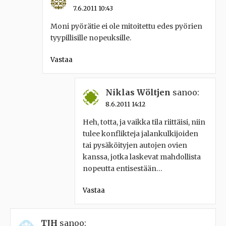
7.6.2011 10:43
Moni pyörätie ei ole mitoitettu edes pyörien
tyypillisille nopeuksille.
Vastaa
Niklas Wöltjen
sanoo:
8.6.2011 14:12
Heh, totta, ja vaikka tila riittäisi, niin
tulee konflikteja jalankulkijoiden
tai pysäköityjen autojen ovien
kanssa, jotka laskevat mahdollista
nopeutta entisestään…
Vastaa
TJH
sanoo: