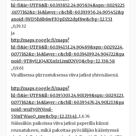
hl=fi&ie=UTF8&ll=60.193852,24.905834&spn=0.029225
,0.077162&z=14&layer=c&cbll=60.193956,24.905452&p
anoid=jWD5h8b8wFfOpDZt2dpf8w&cbp=12,7.51
,,0,19.32
ja
http://maps.google.fi/maps?
hl=fi&ie=UTF8&ll=60.194151,24.90489&spn=0.029224,
0.077162&z=14&layer=c&cbll=60.194199,24.904722&pa
noid=9TRyU_iQ4KXnfzLjmiXNVQ&cbp=12,338.58
,,0,9.61
Virallisessa piirrustuksessa viiva jatkui yhtenäisenä.
http://maps.google.fi/maps?
hl=fi&ie=UTF8&ll=60.195303,24.901199&spn=0.029223,
0.077162&z=14&layer=c&cbll=60.195476,24.901213&pa
noid=wnFy0NVoul-
5YmTWaoQ_mw&cbp=12,233.41
,,1,6.76
Näissäkin paikoissa viiva jatkui paperilla kiinni
reunatukeen, mikä pakottaa pyöräilijän kääntyessä