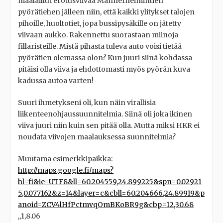
maalaillut erotusviivaa Mannerheimintien
pyörätiehen jälleen niin, että kaikki ylitykset talojen
pihoille, huoltotiet, jopa bussipysäkille on jätetty
viivaan aukko. Rakennettu suorastaan miinoja
fillaristeille. Mistä pihasta tuleva auto voisi tietää
pyörätien olemassa olon? Kun juuri siinä kohdassa
pitäisi olla viiva ja ehdottomasti myös pyörän kuva
kadussa autoa varten!
Suuri ihmetykseni oli, kun näin virallisia
liikenteenohjaussuunnitelmia. Siinä oli joka ikinen
viiva juuri niin kuin sen pitää olla. Mutta miksi HKR ei
noudata viivojen maalauksessa suunnitelmia?
Muutama esimerkkipaikka:
http://maps.google.fi/maps?
hl=fi&ie=UTF8&ll=60.204559,24.899225&spn=0.02921
5,0.077162&z=14&layer=c&cbll=60.204666,24.89919&p
anoid=ZCV4lHfPctmvqOmBKoBR9g&cbp=12,30.68
,,1,8.06