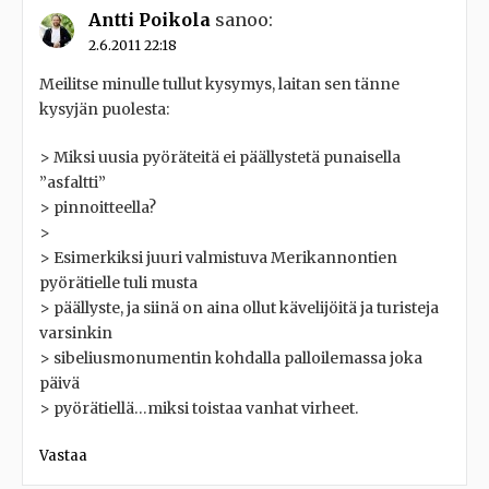
Antti Poikola
sanoo:
2.6.2011 22:18
Meilitse minulle tullut kysymys, laitan sen tänne
kysyjän puolesta:
> Miksi uusia pyöräteitä ei päällystetä punaisella
”asfaltti”
> pinnoitteella?
>
> Esimerkiksi juuri valmistuva Merikannontien
pyörätielle tuli musta
> päällyste, ja siinä on aina ollut kävelijöitä ja turisteja
varsinkin
> sibeliusmonumentin kohdalla palloilemassa joka
päivä
> pyörätiellä…miksi toistaa vanhat virheet.
Vastaa