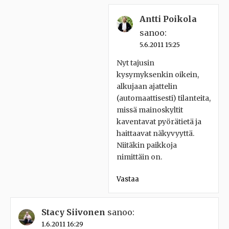
Antti Poikola
sanoo:
5.6.2011 15:25
Nyt tajusin
kysymyksenkin oikein,
alkujaan ajattelin
(automaattisesti) tilanteita,
missä mainoskyltit
kaventavat pyörätietä ja
haittaavat näkyvyyttä.
Niitäkin paikkoja
nimittäin on.
Vastaa
Stacy Siivonen
sanoo:
1.6.2011 16:29