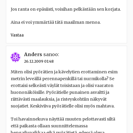
Jos ranta on epäsiisti, voisihan pelkästään sen korjata.
Aina ei voi ymmärtää tätä maailman menoa.
Vastaa
Anders
sanoo:
26.12.2009 01:48
Miten olisi pyörätien ja kävelytien erottaminen esim
metrin leveällä perennapenkillä tai nurmikolla? Se
erottaisi selkeästi väylät toisistaan ja olisi vaaraton
huononäköisille. Pyörätielle punainen asvaltti ja
riittävästi maalauksia, ja risteyskohtiin näkyvät
suojatiet. Keskiviiva pyörätielle olisi myös mahtava.
Toi havainnekuva näyttää muuten pelottavasti siltä
että paikasta ollaan suunnittelemassa
hengailupaikkaa eikä pyörätietä, edessä oleva