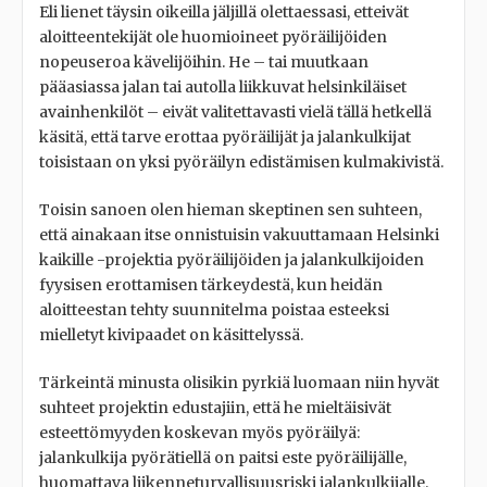
Eli lienet täysin oikeilla jäljillä olettaessasi, etteivät
aloitteentekijät ole huomioineet pyöräilijöiden
nopeuseroa kävelijöihin. He – tai muutkaan
pääasiassa jalan tai autolla liikkuvat helsinkiläiset
avainhenkilöt – eivät valitettavasti vielä tällä hetkellä
käsitä, että tarve erottaa pyöräilijät ja jalankulkijat
toisistaan on yksi pyöräilyn edistämisen kulmakivistä.
Toisin sanoen olen hieman skeptinen sen suhteen,
että ainakaan itse onnistuisin vakuuttamaan Helsinki
kaikille -projektia pyöräilijöiden ja jalankulkijoiden
fyysisen erottamisen tärkeydestä, kun heidän
aloitteestan tehty suunnitelma poistaa esteeksi
mielletyt kivipaadet on käsittelyssä.
Tärkeintä minusta olisikin pyrkiä luomaan niin hyvät
suhteet projektin edustajiin, että he mieltäisivät
esteettömyyden koskevan myös pyöräilyä:
jalankulkija pyörätiellä on paitsi este pyöräilijälle,
huomattava liikenneturvallisuusriski jalankulkijalle.