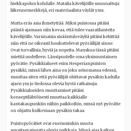
hiekkapolun kohdalle. Matalia kävelijöille suunnattuja
liikennemerkkejä, eri materiaalista väylät yms.
Mutta eräs asia ihmetyttää. Miksi puistossa pitäisi
päästä ajamaan niin kovaa, että tulee vaaratilanteita
kävelijöille. Varsinaisia sisääntuloväyliä pitäisi kehittää
niin että ne oikeasti houkuttelevat pyöräilijät sinne.
Ovat turvallisia, hyviä ja nopeita. Manskua tässä pitäisi
miettiä uudelleen. Länsipuolelle oma yksisuuntainen
pyörätie. Pysäkkialueet esim Hesperianpuiston
pysäkki, missä lähes aina on joku seisomassa edessä,
muuttaa siten että pyöräilijät ohittavat pysäkin kadulla
ajaen ym jo tiedossa olevia hyviä ratkaisuja.
Pysäkkialueiden muuttamiset pitäisi
konseptilähtöisesti muuttaa kaikkialle
kantakaupunkiin niihin paikkoihin, missä nyt pyörätie
on ohjattu kulkemaan pysäkin takaa.
Puistopyörätiet ovat enemminkin suurta
suvaitsevaisuutta olevia paikkoja. Niissä ajaa kaiken