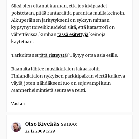
Siksi olen ottanut kannan, että jos kivipaadet
poistetaan, pitää rantaraittia parantaa muilla keinoin.
Alkuperäinen järkytykseni on syksyn mittaan
kypsynyt toiveikkuudeksi siitä, että katastrofi on
vältettävissä, kunhan
tässä esitettyjä
keinoja
käytetään.
Tarkoittanet
tätä risteystä
? Täytyy ottaa asia esille.
Baanalta lähtee musiikkitalon takaa kohti
Finlandiatalon nykyisen parkkipaikan viertä kulkeva
väylä, joten nähdäkseni tuo on sujuvampi kuin
Mannerheimintietä seuraava reitti.
Vastaa
Otso Kivekäs
sanoo:
22.12.2009 17:29