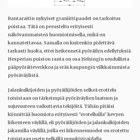
Rantaraitin nykyiset graniittipaadet on tarkoitus
poistaa. Tätä on perusteltu erityisesti
näkövammaisten huomioimisella, mikä on
kannatettavaa. Samalla on kuitenkin pidettävä
tarkasti huolta, ettei heikennetä pyöräilyn edellytyksiä.
Hesperian puiston ranta on osa Helsingin seudullista
pääpyörätieverkkoa ja eräs kaupungin vilkkaimmista
pyöräväylistä.
Jalankulkijoiden ja pyöräilijöiden selkeä erottelu
toisistaan on tärkeimpiä pyöräväylien laatuun ja
sujuvuuteen vaikuttavia tekijöitä. Tähän pitäisi
kiinnittää huomiota erityisesti ”erotelluilla” kevyen
liikenteen väylillä, eli pyöräilijöiden ja jalankulkijoiden
jakamilla väylillä, joilla eri liikennemuodot on erotettu
toisistaan usein pelkällä nupukiviraidalla.