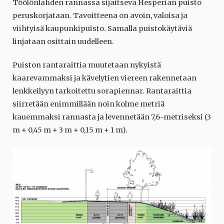
Töölönlahden rannassa sijaitseva Hesperian puisto
peruskorjataan. Tavoitteena on avoin, valoisa ja
viihtyisä kaupunkipuisto. Samalla puistokäytäviä
linjataan osittain uudelleen.
Puiston rantaraittia muutetaan nykyistä
kaarevammaksi ja kävelytien viereen rakennetaan
lenkkeilyyn tarkoitettu sorapiennar. Rantaraittia
siirretään enimmillään noin kolme metriä
kauemmaksi rannasta ja levennetään 7,6-metriseksi (3
m + 0,45 m + 3 m + 0,15 m + 1 m).