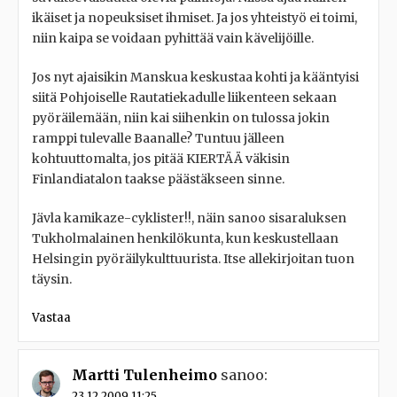
ikäiset ja nopeuksiset ihmiset. Ja jos yhteistyö ei toimi,
niin kaipa se voidaan pyhittää vain kävelijöille.
Jos nyt ajaisikin Manskua keskustaa kohti ja kääntyisi
siitä Pohjoiselle Rautatiekadulle liikenteen sekaan
pyöräilemään, niin kai siihenkin on tulossa jokin
ramppi tulevalle Baanalle? Tuntuu jälleen
kohtuuttomalta, jos pitää KIERTÄÄ väkisin
Finlandiatalon taakse päästäkseen sinne.
Jävla kamikaze-cyklister!!, näin sanoo sisaraluksen
Tukholmalainen henkilökunta, kun keskustellaan
Helsingin pyöräilykulttuurista. Itse allekirjoitan tuon
täysin.
Vastaa
Martti Tulenheimo
sanoo:
23.12.2009 11:25