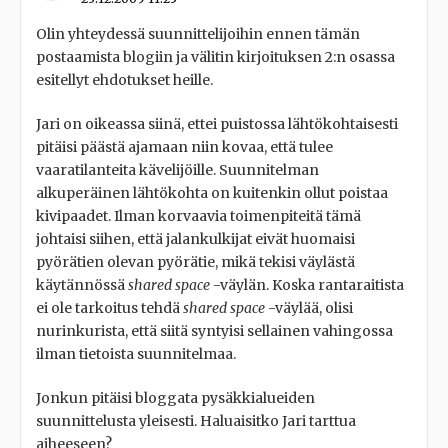
Olin yhteydessä suunnittelijoihin ennen tämän
postaamista blogiin ja välitin kirjoituksen 2:n osassa
esitellyt ehdotukset heille.
Jari on oikeassa siinä, ettei puistossa lähtökohtaisesti
pitäisi päästä ajamaan niin kovaa, että tulee
vaaratilanteita kävelijöille. Suunnitelman
alkuperäinen lähtökohta on kuitenkin ollut poistaa
kivipaadet. Ilman korvaavia toimenpiteitä tämä
johtaisi siihen, että jalankulkijat eivät huomaisi
pyörätien olevan pyörätie, mikä tekisi väylästä
käytännössä
shared space
-väylän. Koska rantaraitista
ei ole tarkoitus tehdä
shared space
-väylää, olisi
nurinkurista, että siitä syntyisi sellainen vahingossa
ilman tietoista suunnitelmaa.
Jonkun pitäisi bloggata pysäkkialueiden
suunnittelusta yleisesti. Haluaisitko Jari tarttua
aiheeseen?