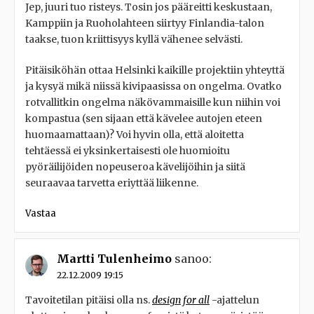
Jep, juuri tuo risteys. Tosin jos pääreitti keskustaan,
Kamppiin ja Ruoholahteen siirtyy Finlandia-talon
taakse, tuon kriittisyys kyllä vähenee selvästi.
Pitäisiköhän ottaa Helsinki kaikille projektiin yhteyttä
ja kysyä mikä niissä kivipaasissa on ongelma. Ovatko
rotvallitkin ongelma näkövammaisille kun niihin voi
kompastua (sen sijaan että kävelee autojen eteen
huomaamattaan)? Voi hyvin olla, että aloitetta
tehtäessä ei yksinkertaisesti ole huomioitu
pyöräilijöiden nopeuseroa kävelijöihin ja siitä
seuraavaa tarvetta eriyttää liikenne.
Vastaa
Martti Tulenheimo
sanoo:
22.12.2009 19:15
Tavoitetilan pitäisi olla ns.
design for all
-ajattelun