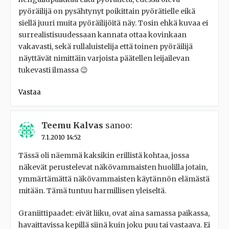
pyöräilijä on pysähtynyt poikittain pyörätielle eikä
siellä juuri muita pyöräilijöitä näy. Tosin ehkä kuvaa ei
surrealistisuudessaan kannata ottaa kovinkaan
vakavasti, sekä rullaluistelija että toinen pyöräilijä
näyttävät nimittäin varjoista päätellen leijailevan
tukevasti ilmassa 😉
Vastaa
Teemu Kalvas
sanoo:
7.1.2010 14:52
Tässä oli näemmä kaksikin erillistä kohtaa, jossa
näkevät perustelevat näkövammaisten huolilla jotain,
ymmärtämättä näkövammaisten käytännön elämästä
mitään. Tämä tuntuu harmillisen yleiseltä.
Graniittipaadet: eivät liiku, ovat aina samassa paikassa,
havaittavissa kepillä siinä kuin joku puu tai vastaava. Ei