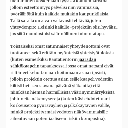
ulottaminen koskemaan fyysistä katuympäristöä,
jolloin esteettömyys palvelisi niin vammaisia,
pyöräilijöitä kuin kaikkia muitakin kaupunkilaisia.
Tällä saralla on aivan valtavasti tehtävää, joten
yhteydenpito Helsinki kaikille -projektiin olisi hyväksi,
jos siitä muodostuisi säännöllinen toimintatapa.
Toistaiseksi omat satunnaiset yhteydenottoni ovat
tuottaneet sekä erittäin myönteisiä yhteistyötuloksia
(kuten esimerkiksi Rautatientorin
jääradan
sähkökaapelin
tapauksessa, jossa omat natsani eivät
riittäneet kehottamaan hoitamaan asiaa ripeästi,
jolloin projektin otettua asian esille kaapeli vedettiin
kiltisti heti seuraavana päivänä yläkautta) että
niinikään hieman harmillisista väärinymmärryksistä
johtuneita näkemyseroja (kuten kävi ehdotettuani
korkeuseroa pyöräväylien ja jalkakäytävien välille,
minkä projekti tyrmäsi vedoten näkövammaisille
aiheutuvaan potentiaaliseen riskiin kompastua).