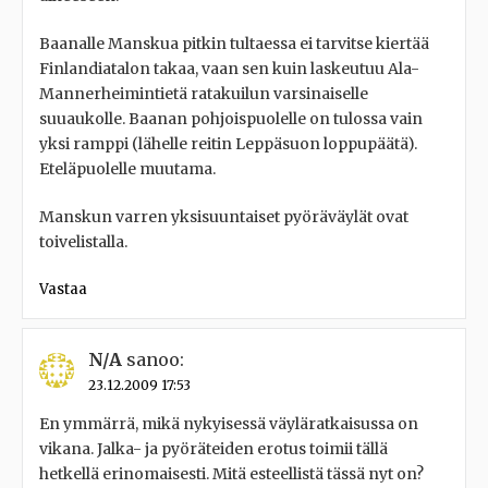
Baanalle Manskua pitkin tultaessa ei tarvitse kiertää
Finlandiatalon takaa, vaan sen kuin laskeutuu Ala-
Mannerheimintietä ratakuilun varsinaiselle
suuaukolle. Baanan pohjoispuolelle on tulossa vain
yksi ramppi (lähelle reitin Leppäsuon loppupäätä).
Eteläpuolelle muutama.
Manskun varren yksisuuntaiset pyöräväylät ovat
toivelistalla.
Vastaa
N/A
sanoo:
23.12.2009 17:53
En ymmärrä, mikä nykyisessä väyläratkaisussa on
vikana. Jalka- ja pyöräteiden erotus toimii tällä
hetkellä erinomaisesti. Mitä esteellistä tässä nyt on?