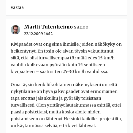
Vastaa
Martti Tulenheimo
sanoo:
22.12.2009 16:12
Kivipaadet ovat ongelma ihmislle, joiden näkökyky on
heikentynyt. En tosin ole aivan täysin vakuuttunut
siitä, että olisi turvallisempaa törmätä edes 15 km/h
vauhtia kulkevaan pyörään kuin 15 senttiseen
kivipaateen – saati sitten 25-30 km/h vauhdissa.
Oma täysin henkilökohtainen näkemykseni on, että
nykytilanne on hyvä ja kivipaadet ovat erinomainen
tapa erottaa jalankulku ja pyöräily toisistaan
turvallisesti. Olen yrittänyt lautakunnassa esittää, ettei
paasia poistettaisi, mutta koska aloite niiden
poistamiseen on lähtenyt Helsinki kaikille -projektilta,
on käytännössä selvää, että kivet lähtevät.