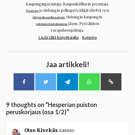
Kaupunginparantaja. Kaupunkifillarin perustaja.
ja Helsingin polkupyöräilijät (HePo) ry:n
Tuottaja
. Helsingin kaupungin
järjestökoordinaattori
jäsen. Pyöräliiton
rakennuslautakunnan
varapuheenjohtaja.
/
Lisää tältä kirjoittajalta
Kotisivu
Jaa artikkeli!
9 thoughts on “
Hesperian puiston
peruskorjaus (osa 1/2)
”
Otso Kivekäs
sanoo: