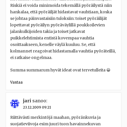
Riskiä ei voida minimoida tekemällä pyöräilystä niin
hankalaa, että pyöräiljät hidastavat vauhtiaan, koska
se johtaa päinvastaisiin tuloksiin: toiset pyöräilijät
lopettavat pyöräilyn pyöräväylillä poukkoilevien
jalankulkijoiden takia ja toiset jatkavat
puikkelehtimista entistä kovempaa vauhtia
osoittaakseen, kenelle väylä kuuluu. Se, että
kolmannet reagoivat hidastamalla vauhtia pyöräteillä,
ei ratkaise ongelmaa.
Summa summarum hyvät ideat ovat tervetulleita 😀
Vastaa
jari
sanoo:
23.12.2009 09:21
Riittävästi merkintöjä maahan, pyöränkuvia ja
suojatieviivoja esim juuri tuon havainnekuvan