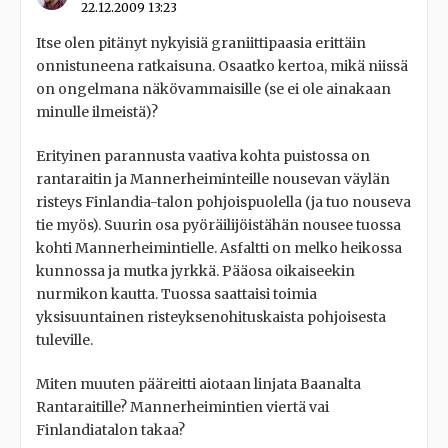
22.12.2009 13:23
Itse olen pitänyt nykyisiä graniittipaasia erittäin
onnistuneena ratkaisuna. Osaatko kertoa, mikä niissä
on ongelmana näkövammaisille (se ei ole ainakaan
minulle ilmeistä)?
Erityinen parannusta vaativa kohta puistossa on
rantaraitin ja Mannerheiminteille nousevan väylän
risteys Finlandia-talon pohjoispuolella (ja tuo nouseva
tie myös). Suurin osa pyöräilijöistähän nousee tuossa
kohti Mannerheimintielle. Asfaltti on melko heikossa
kunnossa ja mutka jyrkkä. Pääosa oikaiseekin
nurmikon kautta. Tuossa saattaisi toimia
yksisuuntainen risteyksenohituskaista pohjoisesta
tuleville.
Miten muuten pääreitti aiotaan linjata Baanalta
Rantaraitille? Mannerheimintien viertä vai
Finlandiatalon takaa?