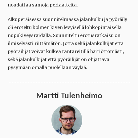
noudattaa samoja periaatteita.
Alkuperäisessä suunnitelmassa jalankulku ja pyöräily
oli eroteltu kolmen kiven levyisellä lohkopintaisella
nupukiveysraidalla. Suunniteltu erotusratkaisu on
ilmiselvästi riittämätön. Jotta sekä jalankulkijat että
pyöräilijät voivat kulkea rantareitillä häiriöttömästi,
sekä jalankulkijat että pyöräilijät on ohjattava
pysymään omalla puolellaan väylää.
Martti Tulenheimo