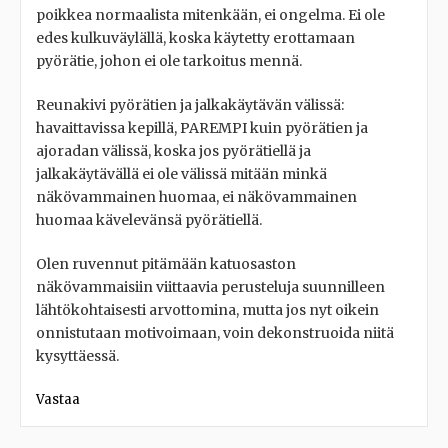
poikkea normaalista mitenkään, ei ongelma. Ei ole
edes kulkuväylällä, koska käytetty erottamaan
pyörätie, johon ei ole tarkoitus mennä.
Reunakivi pyörätien ja jalkakäytävän välissä:
havaittavissa kepillä, PAREMPI kuin pyörätien ja
ajoradan välissä, koska jos pyörätiellä ja
jalkakäytävällä ei ole välissä mitään minkä
näkövammainen huomaa, ei näkövammainen
huomaa kävelevänsä pyörätiellä.
Olen ruvennut pitämään katuosaston
näkövammaisiin viittaavia perusteluja suunnilleen
lähtökohtaisesti arvottomina, mutta jos nyt oikein
onnistutaan motivoimaan, voin dekonstruoida niitä
kysyttäessä.
Vastaa