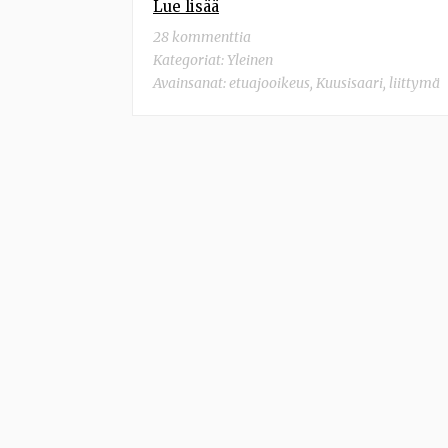
Lue lisää
28 kommenttia
Kategoriat:
Yleinen
Avainsanat:
etuajooikeus
,
Kuusisaari
,
liittymä