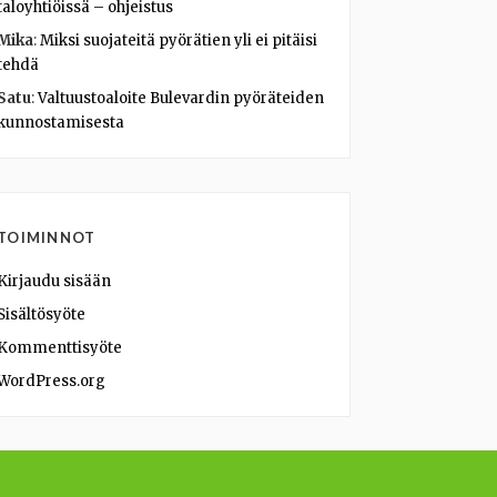
taloyhtiöissä – ohjeistus
Mika
:
Miksi suojateitä pyörätien yli ei pitäisi
tehdä
Satu
:
Valtuustoaloite Bulevardin pyöräteiden
kunnostamisesta
TOIMINNOT
Kirjaudu sisään
Sisältösyöte
Kommenttisyöte
WordPress.org