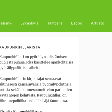
elsinki
Jyväskylä
Tampere
Espoo
Arkisto
KAUPUNKIFILLARISTA
Kaupunkifillari on pyöräilyn edistämisen
puolestapuhuja, joka käsittelee ajankohtaisia
pyöräilypoliittisia aiheita.
Kaupunkifillarin kirjoittajat seuraavat
aktiivisesti kansainvälisiä pyöräilypoliittisia
uutisia sekä liikennesuunnittelun parhaiden
käytäntöjen kehitystä. Kaupunkifillari on
liikennepolitiikan edelläkävijä Suomessa.
Kirjoita Kaupunkifillariin