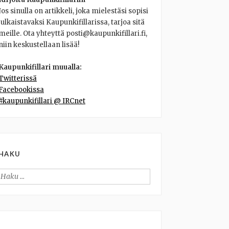
Jos sinulla on artikkeli, joka mielestäsi sopisi
julkaistavaksi Kaupunkifillarissa, tarjoa sitä
meille. Ota yhteyttä posti@kaupunkifillari.fi,
niin keskustellaan lisää!
Kaupunkifillari muualla:
Twitterissä
Facebookissa
#kaupunkifillari @ IRCnet
HAKU
Haku: