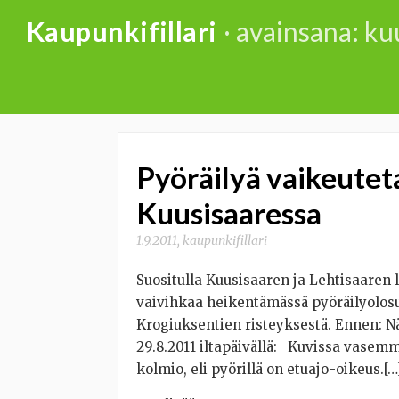
Skip
Kaupunkifillari
· avainsana: ku
to
content
Pyöräilyä vaikeutet
Kuusisaaressa
1.9.2011
,
kaupunkifillari
Suositulla Kuusisaaren ja Lehtisaaren l
vaivihkaa heikentämässä pyöräilyolosu
Krogiuksentien risteyksestä. Ennen: 
29.8.2011 iltapäivällä: Kuvissa vasemma
kolmio, eli pyörillä on etuajo-oikeus.[…