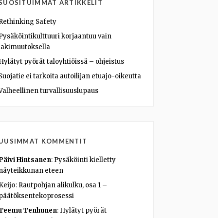
SUOSITUIMMAT ARTIKKELIT
Rethinking Safety
Pysäköintikulttuuri korjaantuu vain
lakimuutoksella
Hylätyt pyörät taloyhtiöissä – ohjeistus
Suojatie ei tarkoita autoilijan etuajo-oikeutta
Valheellinen turvallisuuslupaus
UUSIMMAT KOMMENTIT
Päivi Hintsanen
:
Pysäköinti kielletty
näyteikkunan eteen
Keijo
:
Rautpohjan alikulku, osa 1 –
päätöksentekoprosessi
Teemu Tenhunen
:
Hylätyt pyörät