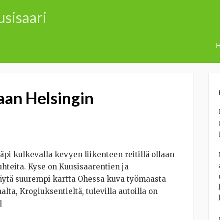
usisaari
H
aan Helsingin
äpi kulkevalla kevyen liikenteen reitillä ollaan
hteita. Kyse on Kuusisaarentien ja
Näytä suurempi kartta Ohessa kuva työmaasta
lta, Krogiuksentieltä, tulevilla autoilla on
]