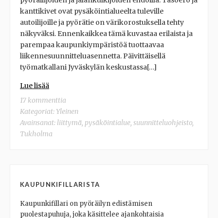
pyöräilijöiden ja jalankulkijoiden ehdoilla. Tasoero ja
kanttikivet ovat pysäköintialueelta tuleville
autoilijoille ja pyörätie on värikorostuksella tehty
näkyväksi. Ennenkaikkea tämä kuvastaa erilaista ja
parempaa kaupunkiympäristöä tuottaavaa
liikennesuunnitteluasennetta. Päivittäisellä
työmatkallani Jyväskylän keskustassa[…]
Lue lisää
17 kommenttia
Kategoriat:
Yleinen
Avainsanat:
liittymä
,
pysäköintialue
,
suunnitteluohjeisto
,
Tukholma
KAUPUNKIFILLARISTA
Kaupunkifillari on pyöräilyn edistämisen
puolestapuhuja, joka käsittelee ajankohtaisia