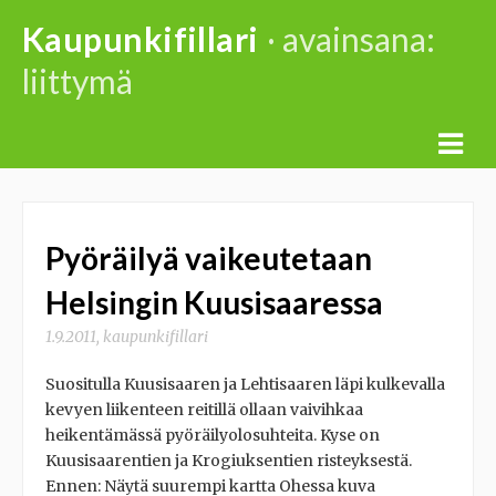
Skip
Kaupunkifillari
· avainsana:
to
liittymä
content
Pyöräilyä vaikeutetaan
Helsingin Kuusisaaressa
1.9.2011
,
kaupunkifillari
Suositulla Kuusisaaren ja Lehtisaaren läpi kulkevalla
kevyen liikenteen reitillä ollaan vaivihkaa
heikentämässä pyöräilyolosuhteita. Kyse on
Kuusisaarentien ja Krogiuksentien risteyksestä.
Ennen: Näytä suurempi kartta Ohessa kuva