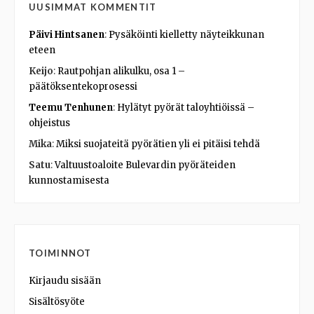
UUSIMMAT KOMMENTIT
Päivi Hintsanen
:
Pysäköinti kielletty näyteikkunan
eteen
Keijo
:
Rautpohjan alikulku, osa 1 –
päätöksentekoprosessi
Teemu Tenhunen
:
Hylätyt pyörät taloyhtiöissä –
ohjeistus
Mika
:
Miksi suojateitä pyörätien yli ei pitäisi tehdä
Satu
:
Valtuustoaloite Bulevardin pyöräteiden
kunnostamisesta
TOIMINNOT
Kirjaudu sisään
Sisältösyöte