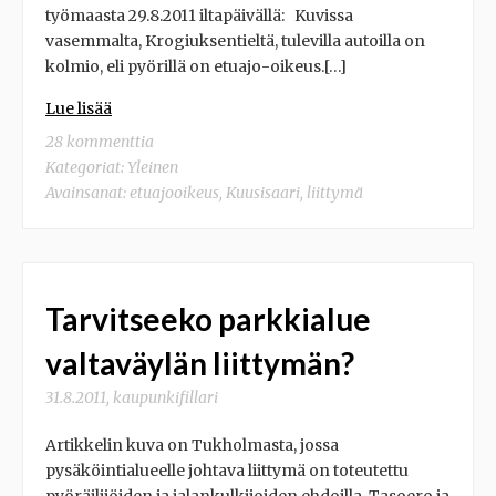
työmaasta 29.8.2011 iltapäivällä: Kuvissa
vasemmalta, Krogiuksentieltä, tulevilla autoilla on
kolmio, eli pyörillä on etuajo-oikeus.[…]
Lue lisää
28 kommenttia
Kategoriat:
Yleinen
Avainsanat:
etuajooikeus
,
Kuusisaari
,
liittymä
Tarvitseeko parkkialue
valtaväylän liittymän?
31.8.2011
,
kaupunkifillari
Artikkelin kuva on Tukholmasta, jossa
pysäköintialueelle johtava liittymä on toteutettu