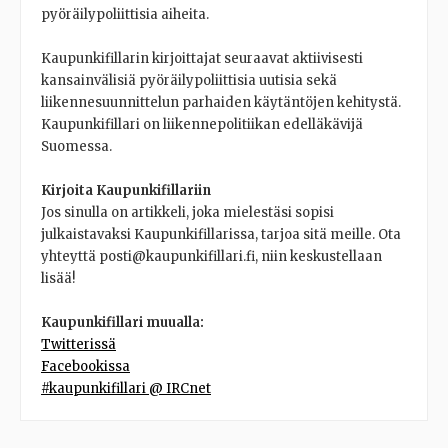
pyöräilypoliittisia aiheita.
Kaupunkifillarin kirjoittajat seuraavat aktiivisesti
kansainvälisiä pyöräilypoliittisia uutisia sekä
liikennesuunnittelun parhaiden käytäntöjen kehitystä.
Kaupunkifillari on liikennepolitiikan edelläkävijä
Suomessa.
Kirjoita Kaupunkifillariin
Jos sinulla on artikkeli, joka mielestäsi sopisi
julkaistavaksi Kaupunkifillarissa, tarjoa sitä meille. Ota
yhteyttä posti@kaupunkifillari.fi, niin keskustellaan
lisää!
Kaupunkifillari muualla:
Twitterissä
Facebookissa
#kaupunkifillari @ IRCnet