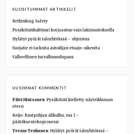
SUOSITUIMMAT ARTIKKELIT
Rethinking Safety
Pysäköintikulttuuri korjaantuu vain lakimuutoksella
Hylätyt pyörät taloyhtiöissä – ohjeistus
Suojatie ei tarkoita autoilijan etuajo-oikeutta
Valheellinen turvallisuuslupaus
UUSIMMAT KOMMENTIT
Päivi Hintsanen
:
Pysäköinti kielletty näyteikkunan
eteen
Keijo
:
Rautpohjan alikulku, osa 1 –
päätöksentekoprosessi
Teemu Tenhunen
:
Hylätyt pyörät taloyhtiöissä –