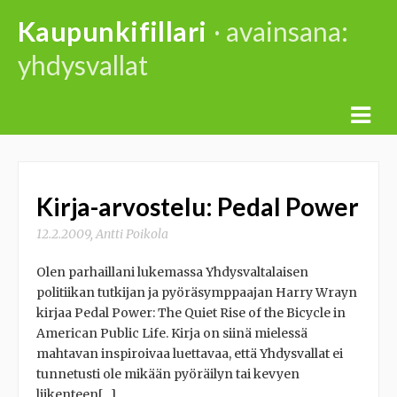
Skip
Kaupunkifillari
· avainsana:
to
yhdysvallat
content
Kirja-arvostelu: Pedal Power
12.2.2009
,
Antti Poikola
Olen parhaillani lukemassa Yhdysvaltalaisen
politiikan tutkijan ja pyöräsymppaajan Harry Wrayn
kirjaa Pedal Power: The Quiet Rise of the Bicycle in
American Public Life. Kirja on siinä mielessä
mahtavan inspiroivaa luettavaa, että Yhdysvallat ei
tunnetusti ole mikään pyöräilyn tai kevyen
liikenteen[…]