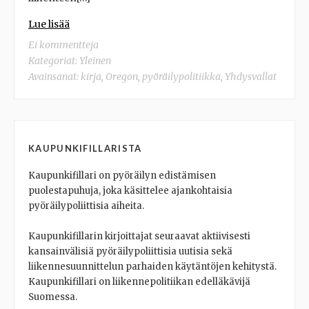
Lue lisää
Ei kommentteja
Kategoriat: Yleinen
Avainsanat:
kirja
,
Oregon
,
pyöräilypolitiikka
,
Yhdysvallat
KAUPUNKIFILLARISTA
Kaupunkifillari on pyöräilyn edistämisen
puolestapuhuja, joka käsittelee ajankohtaisia
pyöräilypoliittisia aiheita.
Kaupunkifillarin kirjoittajat seuraavat aktiivisesti
kansainvälisiä pyöräilypoliittisia uutisia sekä
liikennesuunnittelun parhaiden käytäntöjen kehitystä.
Kaupunkifillari on liikennepolitiikan edelläkävijä
Suomessa.