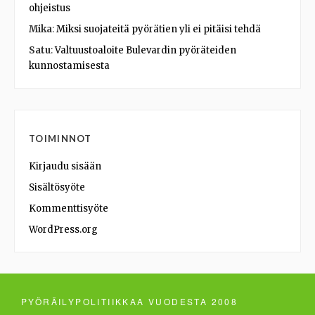
ohjeistus
Mika
:
Miksi suojateitä pyörätien yli ei pitäisi tehdä
Satu
:
Valtuustoaloite Bulevardin pyöräteiden
kunnostamisesta
TOIMINNOT
Kirjaudu sisään
Sisältösyöte
Kommenttisyöte
WordPress.org
PYÖRÄILYPOLITIIKKAA VUODESTA 2008