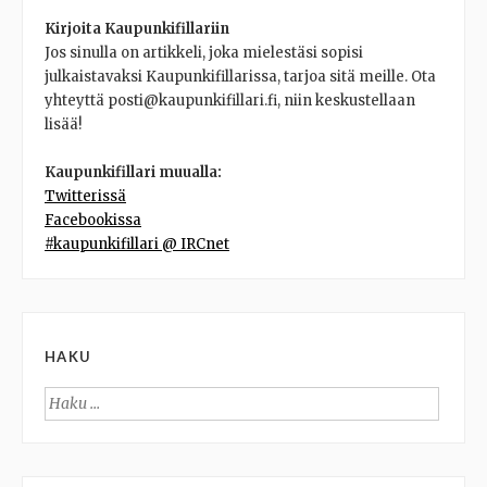
Kirjoita Kaupunkifillariin
Jos sinulla on artikkeli, joka mielestäsi sopisi
julkaistavaksi Kaupunkifillarissa, tarjoa sitä meille. Ota
yhteyttä posti@kaupunkifillari.fi, niin keskustellaan
lisää!
Kaupunkifillari muualla:
Twitterissä
Facebookissa
#kaupunkifillari @ IRCnet
HAKU
Haku: