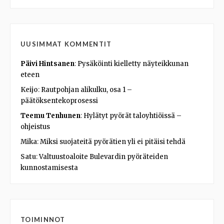
UUSIMMAT KOMMENTIT
Päivi Hintsanen
:
Pysäköinti kielletty näyteikkunan
eteen
Keijo
:
Rautpohjan alikulku, osa 1 –
päätöksentekoprosessi
Teemu Tenhunen
:
Hylätyt pyörät taloyhtiöissä –
ohjeistus
Mika
:
Miksi suojateitä pyörätien yli ei pitäisi tehdä
Satu
:
Valtuustoaloite Bulevardin pyöräteiden
kunnostamisesta
TOIMINNOT