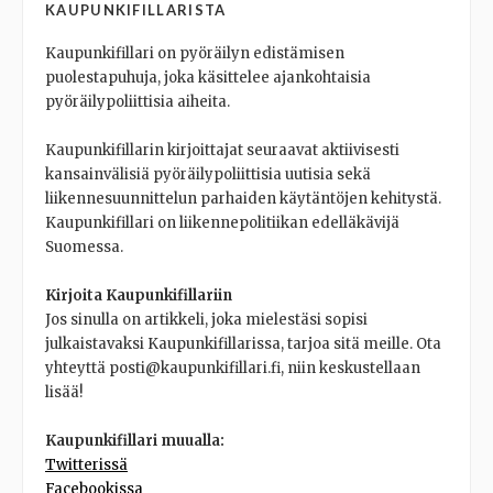
KAUPUNKIFILLARISTA
Kaupunkifillari on pyöräilyn edistämisen
puolestapuhuja, joka käsittelee ajankohtaisia
pyöräilypoliittisia aiheita.
Kaupunkifillarin kirjoittajat seuraavat aktiivisesti
kansainvälisiä pyöräilypoliittisia uutisia sekä
liikennesuunnittelun parhaiden käytäntöjen kehitystä.
Kaupunkifillari on liikennepolitiikan edelläkävijä
Suomessa.
Kirjoita Kaupunkifillariin
Jos sinulla on artikkeli, joka mielestäsi sopisi
julkaistavaksi Kaupunkifillarissa, tarjoa sitä meille. Ota
yhteyttä posti@kaupunkifillari.fi, niin keskustellaan
lisää!
Kaupunkifillari muualla:
Twitterissä
Facebookissa