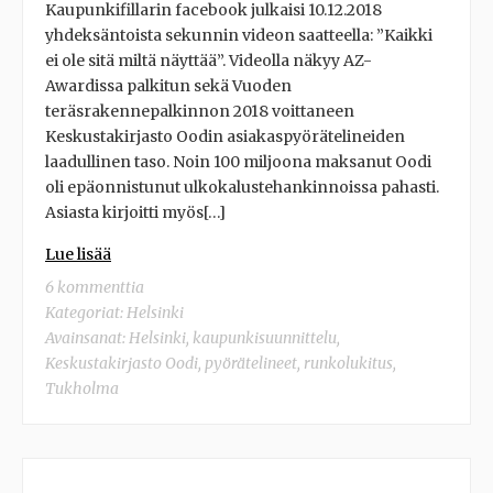
Kaupunkifillarin facebook julkaisi 10.12.2018
yhdeksäntoista sekunnin videon saatteella: ”Kaikki
ei ole sitä miltä näyttää”. Videolla näkyy AZ-
Awardissa palkitun sekä Vuoden
teräsrakennepalkinnon 2018 voittaneen
Keskustakirjasto Oodin asiakaspyörätelineiden
laadullinen taso. Noin 100 miljoona maksanut Oodi
oli epäonnistunut ulkokalustehankinnoissa pahasti.
Asiasta kirjoitti myös[…]
Lue lisää
6 kommenttia
Kategoriat:
Helsinki
Avainsanat:
Helsinki
,
kaupunkisuunnittelu
,
Keskustakirjasto Oodi
,
pyörätelineet
,
runkolukitus
,
Tukholma