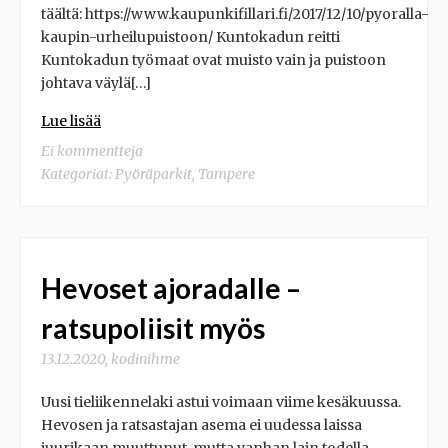
täältä: https://www.kaupunkifillari.fi/2017/12/10/pyoralla-
kaupin-urheilupuistoon/ Kuntokadun reitti
Kuntokadun työmaat ovat muisto vain ja puistoon
johtava väylä[…]
Lue lisää
Ei kommentteja
Kategoriat:
Pyöräparkit
,
Tampere
Hevoset ajoradalle –
ratsupoliisit myös
13.12.2020
,
kodinihme
Uusi tieliikennelaki astui voimaan viime kesäkuussa.
Hevosen ja ratsastajan asema ei uudessa laissa