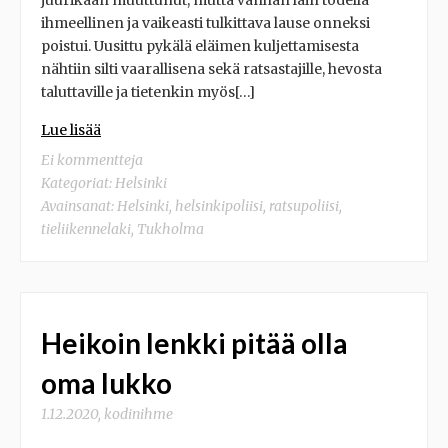
juurikaan muuttunut, mutta vanhan lain todella
ihmeellinen ja vaikeasti tulkittava lause onneksi
poistui. Uusittu pykälä eläimen kuljettamisesta
nähtiin silti vaarallisena sekä ratsastajille, hevosta
taluttaville ja tietenkin myös[…]
Lue lisää
Ei kommentteja
Kategoriat:
Helsinki
Avainsanat:
Helsinki
,
helsinkipoliisi
,
ratsupoliisi
,
tieliikennelaki
,
Tukholma
Heikoin lenkki pitää olla
oma lukko
1.12.2020
,
kodinihme