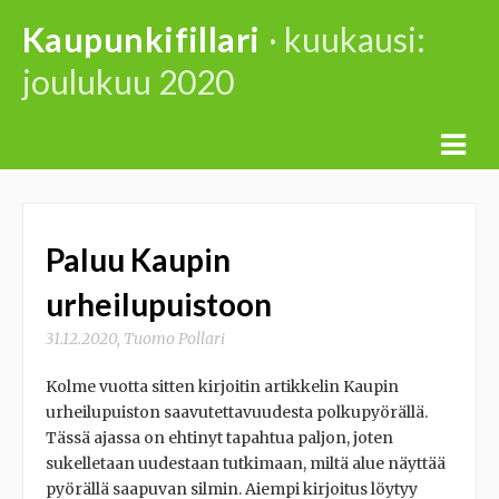
Skip
Kaupunkifillari
· kuukausi:
to
joulukuu 2020
content
Paluu Kaupin
urheilupuistoon
31.12.2020
,
Tuomo Pollari
Kolme vuotta sitten kirjoitin artikkelin Kaupin
urheilupuiston saavutettavuudesta polkupyörällä.
Tässä ajassa on ehtinyt tapahtua paljon, joten
sukelletaan uudestaan tutkimaan, miltä alue näyttää
pyörällä saapuvan silmin. Aiempi kirjoitus löytyy