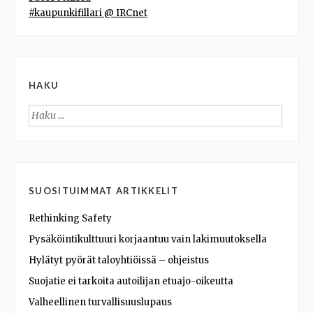
#kaupunkifillari @ IRCnet
HAKU
Haku:
SUOSITUIMMAT ARTIKKELIT
Rethinking Safety
Pysäköintikulttuuri korjaantuu vain lakimuutoksella
Hylätyt pyörät taloyhtiöissä – ohjeistus
Suojatie ei tarkoita autoilijan etuajo-oikeutta
Valheellinen turvallisuuslupaus