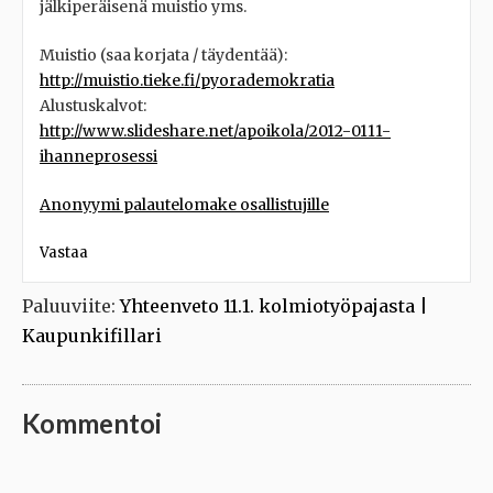
jälkiperäisenä muistio yms.
Muistio (saa korjata / täydentää):
http://muistio.tieke.fi/pyorademokratia
Alustuskalvot:
http://www.slideshare.net/apoikola/2012-0111-
ihanneprosessi
Anonyymi palautelomake osallistujille
Vastaa
Paluuviite:
Yhteenveto 11.1. kolmiotyöpajasta |
Kaupunkifillari
Kommentoi