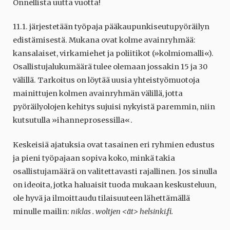
Onnellista uutta vuotta!
11.1. järjestetään työpaja pääkaupunkiseutupyöräilyn
edistämisestä. Mukana ovat kolme avainryhmää:
kansalaiset, virkamiehet ja poliitikot (»kolmiomalli«).
Osallistujalukumäärä tulee olemaan jossakin 15 ja 30
välillä. Tarkoitus on löytää uusia yhteistyömuotoja
mainittujen kolmen avainryhmän välillä, jotta
pyöräilyolojen kehitys sujuisi nykyistä paremmin, niin
kutsutulla »ihanneprosessilla«.
Keskeisiä ajatuksia ovat tasainen eri ryhmien edustus
ja pieni työpajaan sopiva koko, minkä takia
osallistujamäärä on valitettavasti rajallinen. Jos sinulla
on ideoita, jotka haluaisit tuoda mukaan keskusteluun,
ole hyvä ja ilmoittaudu tilaisuuteen lähettämällä
minulle mailin:
niklas . woltjen <ät> helsinki.fi.