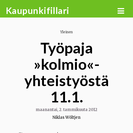
Skip
Kaupunkifillari
to
content
Yleinen
Työpaja
»kolmio«-
yhteistyöstä
11.1.
maanantai, 2. tammikuuta 2012
Niklas Wöltjen