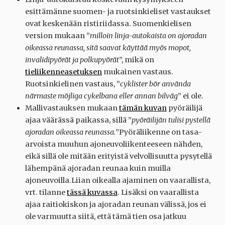
esittämänne suomen- ja ruotsinkieliset vastaukset
ovat keskenään ristiriidassa. Suomenkielisen
version mukaan ”
milloin linja-autokaista on ajoradan
oikeassa reunassa, sitä saavat käyttää myös mopot,
invalidipyörät ja polkupyörät
”, mikä on
tieliikenneasetuksen
mukainen vastaus.
Ruotsinkielinen vastaus, ”
cyklister bör använda
närmaste möjliga cykelbana eller annan bilväg
” ei ole.
Mallivastauksen mukaan
tämän kuvan
pyöräilijä
ajaa väärässä paikassa, sillä ”
pyöräilijän tulisi pystellä
ajoradan oikeassa reunassa.
”Pyöräliikenne on tasa-
arvoista muuhun ajoneuvoliikenteeseen nähden,
eikä sillä ole mitään erityistä velvollisuutta pysytellä
lähempänä ajoradan reunaa kuin muilla
ajoneuvoilla.Liian oikealla ajaminen on vaarallista,
vrt. tilanne
tässä kuvassa
. Lisäksi on vaarallista
ajaa raitiokiskon ja ajoradan reunan välissä, jos ei
ole varmuutta siitä, että tämä tien osa jatkuu