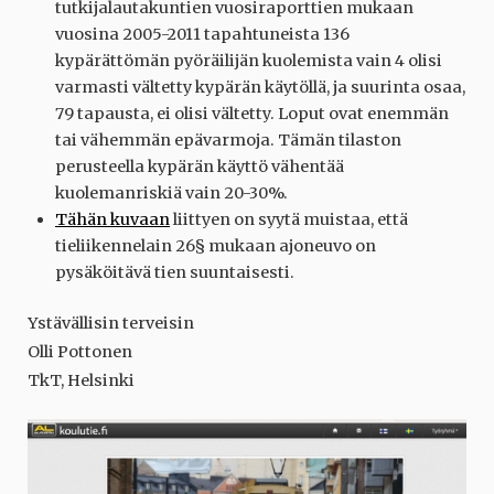
tutkijalautakuntien vuosiraporttien mukaan
vuosina 2005-2011 tapahtuneista 136
kypärättömän pyöräilijän kuolemista vain 4 olisi
varmasti vältetty kypärän käytöllä, ja suurinta osaa,
79 tapausta, ei olisi vältetty. Loput ovat enemmän
tai vähemmän epävarmoja. Tämän tilaston
perusteella kypärän käyttö vähentää
kuolemanriskiä vain 20-30%.
Tähän kuvaan
liittyen on syytä muistaa, että
tieliikennelain 26§ mukaan ajoneuvo on
pysäköitävä tien suuntaisesti.
Ystävällisin terveisin
Olli Pottonen
TkT, Helsinki