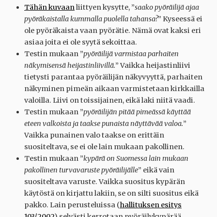
Tähän kuvaan
liittyen kysytte, ”
saako pyöräilijä ajaa
pyöräkaistalla kummalla puolella tahansa?
” Kyseessä ei
ole pyöräkaista vaan pyörätie. Nämä ovat kaksi eri
asiaa joita ei ole syytä sekoittaa.
Testin mukaan ”
pyöräilijä varmistaa parhaiten
näkymisensä heijastinliivillä.
” Vaikka heijastinliivi
tietysti parantaa pyöräilijän näkyvyyttä, parhaiten
näkyminen pimeän aikaan varmistetaan kirkkailla
valoilla. Liivi on toissijainen, eikä laki niitä vaadi.
Testin mukaan ”
pyöräilijän pitää pimeässä käyttää
eteen valkoista ja taakse punaista näyttävää valoa.
”
Vaikka punainen valo taakse on erittäin
suositeltava, se ei ole lain mukaan pakollinen.
Testin mukaan ”
kypärä on Suomessa lain mukaan
pakollinen turvavaruste pyöräilijälle
” eikä vain
suositeltava varuste. Vaikka suositus kypärän
käytöstä on kirjattu lakiin, se on silti suositus eikä
pakko. Lain perusteluissa (
hallituksen esitys
103/2002
) selvästi kerrotaan pyöräilykypärää