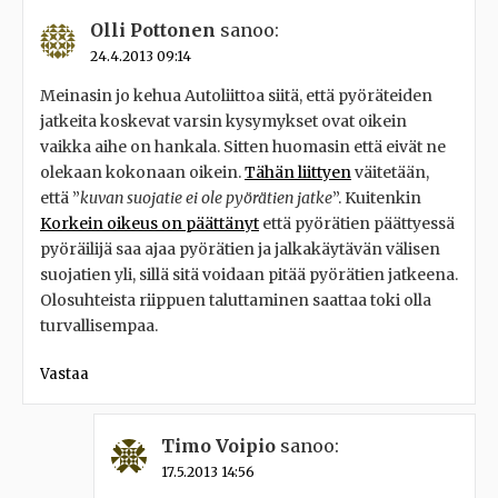
Olli Pottonen
sanoo:
24.4.2013 09:14
Meinasin jo kehua Autoliittoa siitä, että pyöräteiden
jatkeita koskevat varsin kysymykset ovat oikein
vaikka aihe on hankala. Sitten huomasin että eivät ne
olekaan kokonaan oikein.
Tähän liittyen
väitetään,
että ”
kuvan suojatie ei ole pyörätien jatke
”. Kuitenkin
Korkein oikeus on päättänyt
että pyörätien päättyessä
pyöräilijä saa ajaa pyörätien ja jalkakäytävän välisen
suojatien yli, sillä sitä voidaan pitää pyörätien jatkeena.
Olosuhteista riippuen taluttaminen saattaa toki olla
turvallisempaa.
Vastaa
Timo Voipio
sanoo:
17.5.2013 14:56