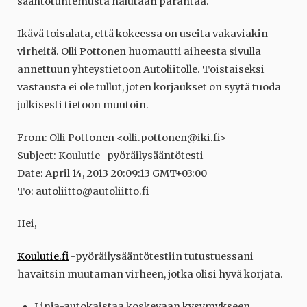
sääntötuntemusta halutaan parantaa.
Ikävä toisalata, että kokeessa on useita vakaviakin
virheitä. Olli Pottonen huomautti aiheesta sivulla
annettuun yhteystietoon Autoliitolle. Toistaiseksi
vastausta ei ole tullut, joten korjaukset on syytä tuoda
julkisesti tietoon muutoin.
From: Olli Pottonen <olli.pottonen@iki.fi>
Subject: Koulutie -pyöräilysääntötesti
Date: April 14, 2013 20:09:13 GMT+03:00
To: autoliitto@autoliitto.fi
Hei,
Koulutie.fi
-pyöräilysääntötestiin tutustuessani
havaitsin muutaman virheen, jotka olisi hyvä korjata.
Linja-autokaistaa koskevaan kysymykseen