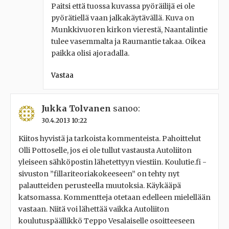
Paitsi että tuossa kuvassa pyöräilijä ei ole
pyörätiellä vaan jalkakäytävällä. Kuva on
Munkkivuoren kirkon vierestä, Naantalintie
tulee vasemmalta ja Raumantie takaa. Oikea
paikka olisi ajoradalla.
Vastaa
Jukka Tolvanen
sanoo:
30.4.2013 10:22
Kiitos hyvistä ja tarkoista kommenteista. Pahoittelut
Olli Pottoselle, jos ei ole tullut vastausta Autoliiton
yleiseen sähköpostin lähetettyyn viestiin. Koulutie.fi -
sivuston ”fillariteoriakokeeseen” on tehty nyt
palautteiden perusteella muutoksia. Käykääpä
katsomassa. Kommentteja otetaan edelleen mielellään
vastaan. Niitä voi lähettää vaikka Autoliiton
koulutuspäällikkö Teppo Vesalaiselle osoitteeseen