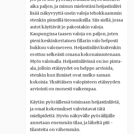
aika paljon, ja minun mielestäni heijastinliivi
lisää näkyvyyttä usein valoja tehokkaammin
etenkin pimeillä tieosuuksilla. Siis siellä, jossa
autot käyttävät jo pakostakin valoja.
Kaupungissa taasen valoja on paljon, joten
pieni keskinkertainen fillarin valo helposti
hukkuu valomereen. Heijastinliivi kuitenkin
erottuu selkeästi omana kokonaisuutenaan.
Myös valoisalla. Heijastinliivissä on iso pinta-
ala, jolloin etäisyydet on helppo arvioida,
etenkin kun ihmiset ovat melko saman
kokoisia. Yksittäisen valopisteen etäisyyden
arviointi on monesti vaikempaa.
Käytän pyöräillessä toisinaan heijastinliiviä,
ja omat kokemukset vahvistavat tätä
mielipidettä. Hyvin näkyvälle pyöräilijälle
annetaan enemmän tilaa, ja läheltä piti -
tilanteita on vähemmän.