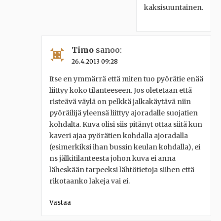
kaksisuuntainen.
Timo
sanoo:
26.4.2013 09:28
Itse en ymmärrä että miten tuo pyörätie enää
liittyy koko tilanteeseen. Jos oletetaan että
risteävä väylä on pelkkä jalkakäytävä niin
pyöräilijä yleensä liittyy ajoradalle suojatien
kohdalta. Kuva olisi siis pitänyt ottaa siitä kun
kaveri ajaa pyörätien kohdalla ajoradalla
(esimerkiksi ihan bussin keulan kohdalla), ei
ns jälkitilanteesta johon kuva ei anna
läheskään tarpeeksi lähtötietoja siihen että
rikotaanko lakeja vai ei.
Vastaa