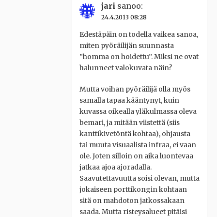
jari
sanoo:
24.4.2013 08:28
Edestäpäin on todella vaikea sanoa,
miten pyöräilijän suunnasta
”homma on hoidettu”. Miksi ne ovat
halunneet valokuvata näin?
Mutta voihan pyöräilijä olla myös
samalla tapaa kääntynyt, kuin
kuvassa oikealla yläkulmassa oleva
bemari, ja mitään viistettä (siis
kanttikivetöntä kohtaa), ohjausta
tai muuta visuaalista infraa, ei vaan
ole. Joten silloin on aika luontevaa
jatkaa ajoa ajoradalla.
Saavutettavuutta soisi olevan, mutta
jokaiseen porttikongin kohtaan
sitä on mahdoton jatkossakaan
saada. Mutta risteysalueet pitäisi