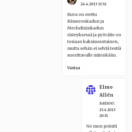
24.4.2013 11:52
Kuva on otettu
Itämerenkadun ja
Mechelininkadun
risteyksessä ja pyörätie on
tosiaan kaksisuuntainen,
mutta sehän ei selviä testiä
suorittavalle mitenkään.
Vastaa
Elmo
Allén
sanoo:
25.4.2013
20:31
No mun pointti