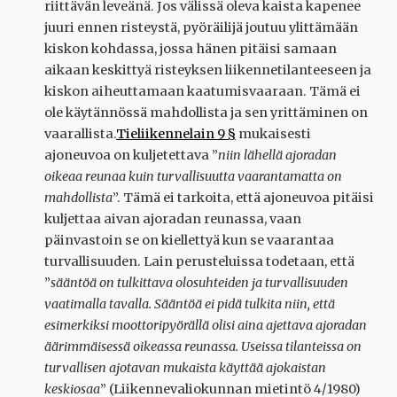
riittävän leveänä. Jos välissä oleva kaista kapenee
juuri ennen risteystä, pyöräilijä joutuu ylittämään
kiskon kohdassa, jossa hänen pitäisi samaan
aikaan keskittyä risteyksen liikennetilanteeseen ja
kiskon aiheuttamaan kaatumisvaaraan. Tämä ei
ole käytännössä mahdollista ja sen yrittäminen on
vaarallista.
Tieliikennelain 9 §
mukaisesti
ajoneuvoa on kuljetettava ”
niin lähellä ajoradan
oikeaa reunaa kuin turvallisuutta vaarantamatta on
mahdollista
”. Tämä ei tarkoita, että ajoneuvoa pitäisi
kuljettaa aivan ajoradan reunassa, vaan
päinvastoin se on kiellettyä kun se vaarantaa
turvallisuuden. Lain perusteluissa todetaan, että
”
sääntöä on tulkittava olosuhteiden ja turvallisuuden
vaatimalla tavalla. Sääntöä ei pidä tulkita niin, että
esimerkiksi moottoripyörällä olisi aina ajettava ajoradan
äärimmäisessä oikeassa reunassa. Useissa tilanteissa on
turvallisen ajotavan mukaista käyttää ajokaistan
keskiosaa
” (Liikennevaliokunnan mietintö 4/1980)