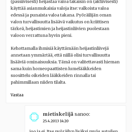
(passiivisesti) heijastaa valoa takaisin on (aktiivisesti)
käyttää asianmukaisia valoja itse: valkoista valoa
edessä ja punaista valoa takana. Pyöräilijän oman
valon turvallisuutta lisäävä vaikutus on kriittisen
tärkeä, heijastimien ja heijastinliivien puolestaan
valoon verrattuna hyvin pieni.
Kehottamalla ihmisiä käyttämään heijastinliivejä
annetaan ymmärtää, että niillä olisi turvallisuutta
lisääviä ominaisuuksia. Tämä on valitettavasti hieman
sama kuin homeopaattisten lumelääkkeiden
suosittelu oikeiden lääkkeiden rinnalla tai
pahimmillaan niiden tilalta.
Vastaa
mietiskelijä
sanoo:
25.4.2013 14:20
joo ja ei. Itse pyöräilyn lisäksi myös autoilen