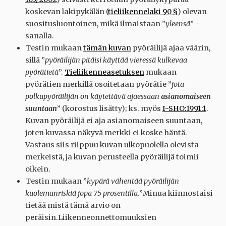
koskevan lakipykälän (
tieliikennelaki 90 §
) olevan
suositusluontoinen, mikä ilmaistaan ”
yleensä
” -
sanalla.
Testin mukaan
tämän kuvan
pyöräilijä ajaa väärin,
sillä ”
pyöräilijän pitäisi käyttää vieressä kulkevaa
pyörätietä
”.
Tieliikenneasetuksen
mukaan
pyörätien merkillä osoitetaan pyörätie ”
jota
polkupyöräilijän on käytettävä ajaessaan
asianomaiseen
suuntaan
” (korostus lisätty); ks. myös
I-SHO:1991:1
.
Kuvan pyöräilijä ei aja asianomaiseen suuntaan,
joten kuvassa näkyvä merkki ei koske häntä.
Vastaus siis riippuu kuvan ulkopuolella olevista
merkeistä, ja kuvan perusteella pyöräilijä toimii
oikein.
Testin mukaan ”
kypärä vähentää pyöräilijän
kuolemanriskiä jopa 75 prosentilla.
”Minua kiinnostaisi
tietää mistä tämä arvio on
peräisin.Liikenneonnettomuuksien