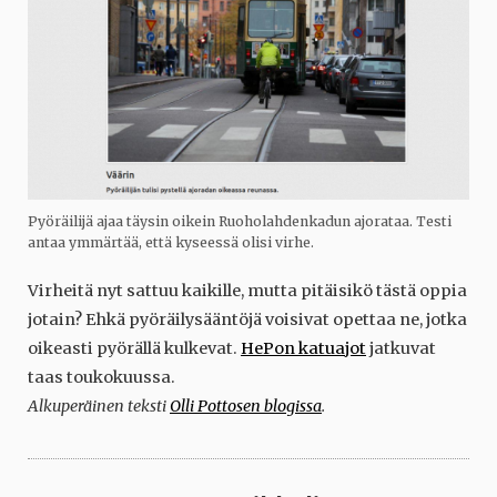
Pyöräilijä ajaa täysin oikein Ruoholahdenkadun ajorataa. Testi
antaa ymmärtää, että kyseessä olisi virhe.
Virheitä nyt sattuu kaikille, mutta pitäisikö tästä oppia
jotain? Ehkä pyöräilysääntöjä voisivat opettaa ne, jotka
oikeasti pyörällä kulkevat.
HePon katuajot
jatkuvat
taas toukokuussa.
Alkuperäinen teksti
Olli Pottosen blogissa
.