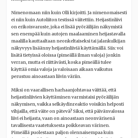
Nimenomaan niin kuin Olli kirjoitti. Ja nimenomaisesti
ei niin kuin Autoliiton testissä väitettiin. Heijastinliivi
on erikoisvaruste, joka ei lisää pyöräilijän näkymistä
sen enempää kuin autojen maalaaminen heijastavalla
maalilla kauttaaltaan neonkeltaiseksi tai jalankulkijan
näkyvyys lisäänny heijastinliiviä käyttämällä. Siis: voi
lisätä tietyissä oloissa (pimeällä ilman valoja) jonkin
verran, mutta ei riittävästi, koska pimeällä tulee
käyttää omia valoja ja valoisaan aikaan vaikutus
perustuu ainoastaan liivin väriin.
Miksi on vaarallisen harhaanjohtavaa väittää, että
heijastinliivien käyttäminen varmistaisi pyöräilijän
näkymisen, vaikka selkäydinreaktio voisikin helposti
vihjailla, että väite on pätevä? Siksi, että päivänvalossa
liivi ei heijasta, vaan on ainoastaan neonvärisenä
tavallisesta vaatetuksesta poikkeavan värinen.
Pimeällä puolestaan paljon olennaisempaa kuin