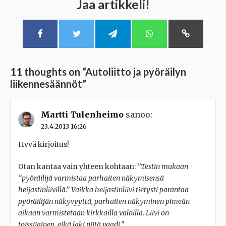
Jaa artikkeli!
11 thoughts on “
Autoliitto ja pyöräilyn
liikennesäännöt
”
Martti Tulenheimo
sanoo:
23.4.2013 16:26
Hyvä kirjoitus!
Otan kantaa vain yhteen kohtaan:
”Testin mukaan
”pyöräilijä varmistaa parhaiten näkymisensä
heijastinliivillä.” Vaikka heijastinliivi tietysti parantaa
pyöräilijän näkyvyyttä, parhaiten näkyminen pimeän
aikaan varmistetaan kirkkailla valoilla. Liivi on
toissijainen, eikä laki niitä vaadi.”