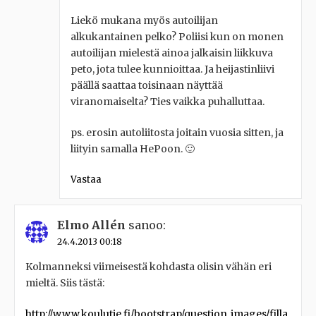
Liekö mukana myös autoilijan
alkukantainen pelko? Poliisi kun on monen
autoilijan mielestä ainoa jalkaisin liikkuva
peto, jota tulee kunnioittaa. Ja heijastinliivi
päällä saattaa toisinaan näyttää
viranomaiselta? Ties vaikka puhalluttaa.
ps. erosin autoliitosta joitain vuosia sitten, ja
liityin samalla HePoon. 🙂
Vastaa
Elmo Allén
sanoo:
24.4.2013 00:18
Kolmanneksi viimeisestä kohdasta olisin vähän eri
mieltä. Siis tästä:
http://www.koulutie.fi/bootstrap/question_images/filla