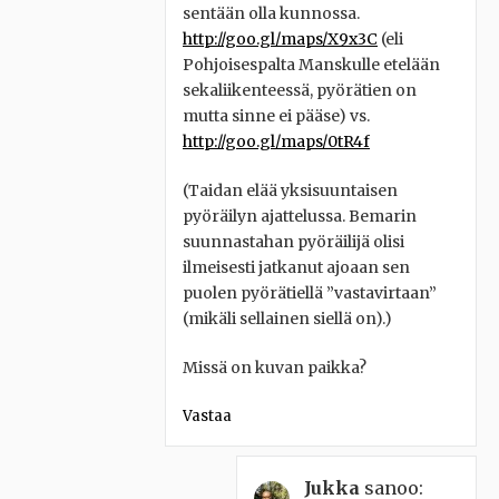
sentään olla kunnossa.
http://goo.gl/maps/X9x3C
(eli
Pohjoisespalta Manskulle etelään
sekaliikenteessä, pyörätien on
mutta sinne ei pääse) vs.
http://goo.gl/maps/0tR4f
(Taidan elää yksisuuntaisen
pyöräilyn ajattelussa. Bemarin
suunnastahan pyöräilijä olisi
ilmeisesti jatkanut ajoaan sen
puolen pyörätiellä ”vastavirtaan”
(mikäli sellainen siellä on).)
Missä on kuvan paikka?
Vastaa
Jukka
sanoo: