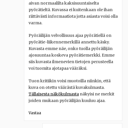
aivan normaalilta kaksisuuntaiselta
pyörätieltä. Kuvassa ei kuitenkaan ole ihan
riittävästi informaatiota jotta asiasta voisi olla
varma.
Pyöräilijän velvollisuus ajaa pyörätiellä on
pyörätie-liikennemerkillä annettu käsky.
Kuvasta emme näe, onko tuolla pyöräilijän
ajosuuntaa koskeva pyörätiemerkki. Emme
siis kuvasta ilmenevien tietojen perusteella
voi tuomita ajotapaa vääräksi.
Tuon kritiikin voisi muotoilla niinkin, että
kuva on otettu väärästä kuvakulmasta.
Tällaisesta näkökulmasta
näkyisi ne merkit
joiden mukaan pyöräilijän kuuluu ajaa.
Vastaa