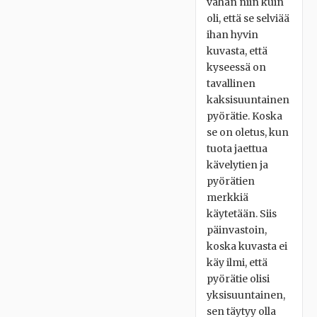
vähän niin kuin
oli, että se selviää
ihan hyvin
kuvasta, että
kyseessä on
tavallinen
kaksisuuntainen
pyörätie. Koska
se on oletus, kun
tuota jaettua
kävelytien ja
pyörätien
merkkiä
käytetään. Siis
päinvastoin,
koska kuvasta ei
käy ilmi, että
pyörätie olisi
yksisuuntainen,
sen täytyy olla