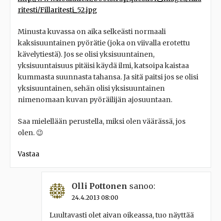
ritesti/Fillaritesti_52.jpg
Minusta kuvassa on aika selkeästi normaali
kaksisuuntainen pyörätie (joka on viivalla erotettu
kävelytiestä). Jos se olisi yksisuuntainen,
yksisuuntaisuus pitäisi käydä ilmi, katsoipa kaistaa
kummasta suunnasta tahansa. Ja sitä paitsi jos se olisi
yksisuuntainen, sehän olisi yksisuuntainen
nimenomaan kuvan pyöräilijän ajosuuntaan.
Saa mielellään perustella, miksi olen väärässä, jos
olen. 😉
Vastaa
Olli Pottonen
sanoo:
24.4.2013 08:00
Luultavasti olet aivan oikeassa, tuo näyttää