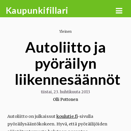
Skip
Kaupunkifillari
to
content
Yleinen
Autoliitto ja
pyöräilyn
liikennesäännöt
tiistai, 23. huhtikuuta 2013
Olli Pottonen
Autoliitto on julkaissut
koulutie.fi
-sivulla
pyöräilysääntökokeen. Hyvä, että pyöräilijöiden