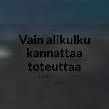
Helsinki
Vain alikulku
kannattaa
toteuttaa
maanantai, 29. lokakuuta 2018
Marjut Ollitervo