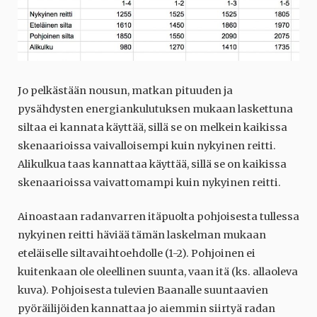
Jo pelkästään nousun, matkan pituuden ja
pysähdysten energiankulutuksen mukaan laskettuna
siltaa ei kannata käyttää, sillä se on melkein kaikissa
skenaarioissa vaivalloisempi kuin nykyinen reitti.
Alikulkua taas kannattaa käyttää, sillä se on kaikissa
skenaarioissa vaivattomampi kuin nykyinen reitti.
Ainoastaan radanvarren itäpuolta pohjoisesta tullessa
nykyinen reitti häviää tämän laskelman mukaan
eteläiselle siltavaihtoehdolle (1-2). Pohjoinen ei
kuitenkaan ole oleellinen suunta, vaan itä (ks. allaoleva
kuva). Pohjoisesta tulevien Baanalle suuntaavien
pyöräilijöiden kannattaa jo aiemmin siirtyä radan