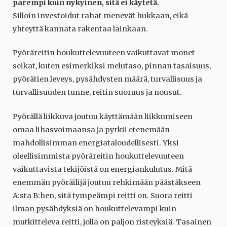
parempi kuin nykyinen, sitä ei käytetä.
Silloin investoidut rahat menevät hukkaan, eikä
yhteyttä kannata rakentaa lainkaan.
Pyöräreitin houkuttelevuuteen vaikuttavat monet
seikat, kuten esimerkiksi melutaso, pinnan tasaisuus,
pyörätien leveys, pysähdysten määrä, turvallisuus ja
turvallisuuden tunne, reitin suoruus ja nousut.
Pyörällä liikkuva joutuu käyttämään liikkumiseen
omaa lihasvoimaansa ja pyrkii etenemään
mahdollisimman energiataloudellisesti. Yksi
oleellisimmista pyöräreitin houkuttelevuuteen
vaikuttavista tekijöistä on energiankulutus. Mitä
enemmän pyöräilijä joutuu rehkimään päästäkseen
A:sta B:hen, sitä tympeämpi reitti on. Suora reitti
ilman pysähdyksiä on houkuttelevampi kuin
mutkitteleva reitti, jolla on paljon risteyksiä. Tasainen