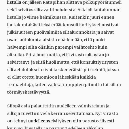
listalla
on jälleen Ratapihan alittava polkupyörätunneli
sekä selvitys siltavaihtoehdoista. Asia oli lautakunnan
listalla jo viime helmikuussa. Kuitenkin juuri ennen
lautakuntakäsittelyä eräät konsulttiyritykset nostivat
julkisuuteen puolivalmiita siltaluonnoksia ja saivat
osan lautakuntalaisista epäilemään, että puolet
halvempi silta olisikin parempi vaihtoehto kuin
alikulku. Siitä huolimatta, että virasto oli asian jo
selvittänyt, ja siitä huolimatta, että konsulttiyritysten
siltaehdotukset olivat keskeneräisiä piirrelmiä, joissa
ei ollut otettu huomioon läheskään kaikkia
reunaehtoja, kuten vaikka ramppien pituutta tai sillan
törmäyskestävyyttä.
Siispä asia palautettiin uudelleen valmisteluun ja
siltoja ruvettiin vielä kerran selvittämään. Nyt virasto
on tehnyt
uudelleenselvityksen
niin perusteellisesti
kuin voi kuvitella, ja päätynyt edelleen alikulun