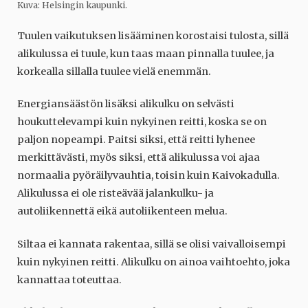
Kuva: Helsingin kaupunki.
Tuulen vaikutuksen lisääminen korostaisi tulosta, sillä
alikulussa ei tuule, kun taas maan pinnalla tuulee, ja
korkealla sillalla tuulee vielä enemmän.
Energiansäästön lisäksi alikulku on selvästi
houkuttelevampi kuin nykyinen reitti, koska se on
paljon nopeampi. Paitsi siksi, että reitti lyhenee
merkittävästi, myös siksi, että alikulussa voi ajaa
normaalia pyöräilyvauhtia, toisin kuin Kaivokadulla.
Alikulussa ei ole risteävää jalankulku- ja
autoliikennettä eikä autoliikenteen melua.
Siltaa ei kannata rakentaa, sillä se olisi vaivalloisempi
kuin nykyinen reitti. Alikulku on ainoa vaihtoehto, joka
kannattaa toteuttaa.