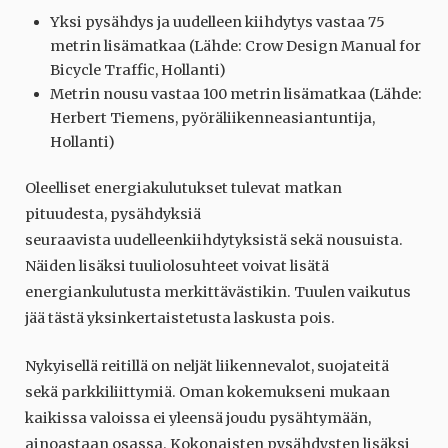
Yksi pysähdys ja uudelleen kiihdytys vastaa 75
metrin lisämatkaa (Lähde: Crow Design Manual for
Bicycle Traffic, Hollanti)
Metrin nousu vastaa 100 metrin lisämatkaa (Lähde:
Herbert Tiemens, pyöräliikenneasiantuntija,
Hollanti)
Oleelliset energiakulutukset tulevat matkan
pituudesta, pysähdyksiä
seuraavista uudelleenkiihdytyksistä sekä nousuista.
Näiden lisäksi tuuliolosuhteet voivat lisätä
energiankulutusta merkittävästikin. Tuulen vaikutus
jää tästä yksinkertaistetusta laskusta pois.
Nykyisellä reitillä on neljät liikennevalot, suojateitä
sekä parkkiliittymiä. Oman kokemukseni mukaan
kaikissa valoissa ei yleensä joudu pysähtymään,
ainoastaan osassa. Kokonaisten pysähdysten lisäksi