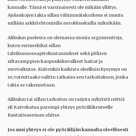
kannalle. Tämä ei varsinaisesti ole mikään yllätys.
Ajolankojen takia sillan vähimmäiskorkeus ei muutu
millään arkkitehtonisilla nerokkuuksilla miksikään.
Alikulun puolesta on olemassa monia argumentteja,
kuten esimerkiksi sillan
talvikunnossapitokustannukset sekä pitkien
siltaramppien kaupunkikuvalliset haitat ja
estevaikutus. Kuitenkin kaikista oleellisin kysymys on
se, toteuttaako valittu ratkaisu sen tarkoituksen, jonka
takia se rakennetaan.
Alikulun tai sillan tarkoitus on tarjota nykyistä reittiä
eli Kaivokatua parempi yhteys pyöräliikenteelle
Rautatieaseman ohitse.
Jos uusi yhteys ei ole pyöräilijän kannalta oleellisesti