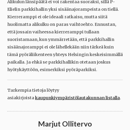
Alikulun länsipäätä ei voi rakentaa suoraksi, sillä P-
Elielin parkkihallin yksi sisäänajorampeista on tiellä.
Kierreramppi ei ole ideaali ratkaisu, mutta siitä
huolimatta alikulku on paras vaihtoehto. Ennustan,
että jossain vaiheessa kierreramppi tullaan
suoristamaan, kun ymmärretään, että parkkihallin
sisäänajoramppi ei ole lähellekään niin tärkeä kuin
tämä pyöräliikenteen yhteys Helsingin keskeisimmällä
paikalla. Ja ehkä se parkkihallikin otetaan joskus
hyötykäyttöön, esimerkiksi pyöräparkiksi.
Tarkempia tietoja löytyy
asiakirjoista
kaupunkiympäristölautakunnan listalla
.
Marjut Ollitervo