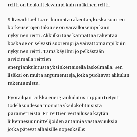
reitti on houkuttelevampi kuin mäkinen reitti.
Siltavaihtoehtoa ei kannata rakentaa, koska suurten
korkeuserojen takia se on vaivalloisempi kuin
nykyinen reitti. Alikulku taas kannattaa rakentaa,
koska se on selvästi suorempi ja vaivattomampi kuin
nykyinen reitti. Tämä käy ilmi jo pelkästään
arvioimalla reittien
energiankulutusta yksinkertaisella laskelmalla. Sen
lisäksi on muita argumentteja, jotka puoltavat alikulun
rakentamista.
Pyöräilijän tarkka energiankulutus riippuu tietysti
todellisuudessa monista yksilökohtaisista
parametreista. Eri reittien vertailussa käytän
liikennesuunnittelijoiden antamia vastaavuuksia,
jotka pätevät alhaisille nopeuksille: