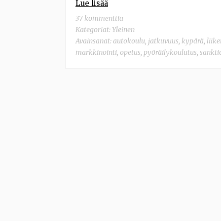
Lue lisää
37 kommenttia
Kategoriat:
Yleinen
Avainsanat:
autokoulu
,
jatkuvuus
,
kypärä
,
liik
markkinointi
,
opetus
,
pyöräilykoulutus
,
sankti