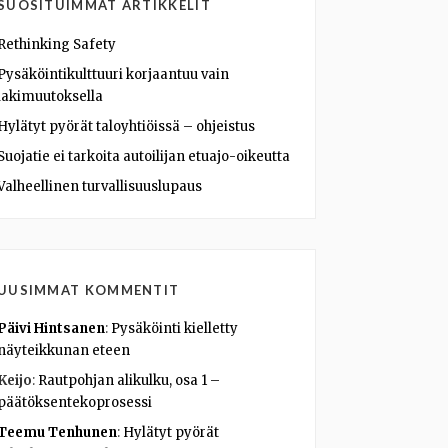
SUOSITUIMMAT ARTIKKELIT
Rethinking Safety
Pysäköintikulttuuri korjaantuu vain
lakimuutoksella
Hylätyt pyörät taloyhtiöissä – ohjeistus
Suojatie ei tarkoita autoilijan etuajo-oikeutta
Valheellinen turvallisuuslupaus
UUSIMMAT KOMMENTIT
Päivi Hintsanen
:
Pysäköinti kielletty
näyteikkunan eteen
Keijo
:
Rautpohjan alikulku, osa 1 –
päätöksentekoprosessi
Teemu Tenhunen
:
Hylätyt pyörät