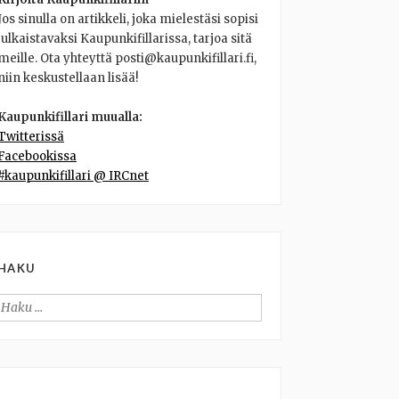
Jos sinulla on artikkeli, joka mielestäsi sopisi
julkaistavaksi Kaupunkifillarissa, tarjoa sitä
meille. Ota yhteyttä posti@kaupunkifillari.fi,
niin keskustellaan lisää!
Kaupunkifillari muualla:
Twitterissä
Facebookissa
#kaupunkifillari @ IRCnet
HAKU
Haku: