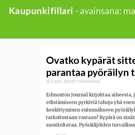
Skip
Kaupunkifillari
· avainsana: m
to
content
Ovatko kypärät sitt
parantaa pyöräilyn t
16.5.2011
,
Martti Tulenheimo
Edmonton Journal kirjoittaa aiheesta, 
edistämiseen pyrkiviä tahoja yhä ene
keskittyminen enimmäkseen pyöräilyky
tarkoitustaan vastaan? Kypärä on sinäns
suositeltavaa. Pyöräilijöiden turvallisu