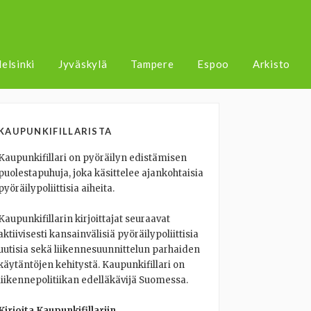
elsinki
Jyväskylä
Tampere
Espoo
Arkisto
KAUPUNKIFILLARISTA
Kaupunkifillari on pyöräilyn edistämisen
puolestapuhuja, joka käsittelee ajankohtaisia
pyöräilypoliittisia aiheita.
Kaupunkifillarin kirjoittajat seuraavat
aktiivisesti kansainvälisiä pyöräilypoliittisia
uutisia sekä liikennesuunnittelun parhaiden
käytäntöjen kehitystä. Kaupunkifillari on
liikennepolitiikan edelläkävijä Suomessa.
Kirjoita Kaupunkifillariin