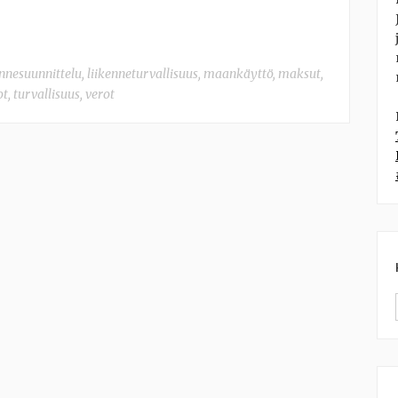
ennesuunnittelu
,
liikenneturvallisuus
,
maankäyttö
,
maksut
,
ot
,
turvallisuus
,
verot