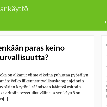
aankäyttö
H
enkään paras keino
urvallisuutta?
joka on alkanut viime aikoina puhuttaa pyöräilyn
mmän: Voiko liikenneturvallisuskampanjoinnin
pärien käytön lisäämiseen kääntyä osittain
ä erittäin tervetullut väline ja sen käyttö on
us[…]