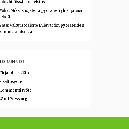
taloyhtiöissä – ohjeistus
Mika
:
Miksi suojateitä pyörätien yli ei pitäisi
tehdä
Satu
:
Valtuustoaloite Bulevardin pyöräteiden
kunnostamisesta
TOIMINNOT
Kirjaudu sisään
Sisältösyöte
Kommenttisyöte
WordPress.org