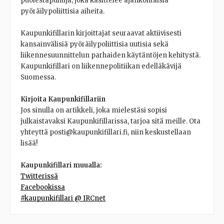
puolestapuhuja, joka käsittelee ajankohtaisia
pyöräilypoliittisia aiheita.
Kaupunkifillarin kirjoittajat seuraavat aktiivisesti
kansainvälisiä pyöräilypoliittisia uutisia sekä
liikennesuunnittelun parhaiden käytäntöjen kehitystä.
Kaupunkifillari on liikennepolitiikan edelläkävijä
Suomessa.
Kirjoita Kaupunkifillariin
Jos sinulla on artikkeli, joka mielestäsi sopisi
julkaistavaksi Kaupunkifillarissa, tarjoa sitä meille. Ota
yhteyttä posti@kaupunkifillari.fi, niin keskustellaan
lisää!
Kaupunkifillari muualla:
Twitterissä
Facebookissa
#kaupunkifillari @ IRCnet