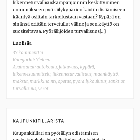
liikenneturvallisuskampanjoinnin keskittyminen
enimmäkseen pyöräilykypärien käytön lisäämiseen
kääntyä osittain tarkoitustaan vastaan? Kypärä on
sinänsä erittäin tervetullut väline ja sen käyttö on
suositeltavaa. Pyöräilijöiden turvallisuus[…]
Lue lisää
37 kommenttia
Kategoriat:
Yleinen
Avainsanat:
autokoulu
,
jatkuvuus
,
kypärä
,
liikennesuunnittelu
,
liikenneturvallisuus
,
maankäyttö
,
maksut
,
markkinointi
,
opetus
,
pyöräilykoulutus
,
sanktiot
,
turvallisuus
,
verot
KAUPUNKIFILLARISTA
Kaupunkifillari on pyöräilyn edistämisen