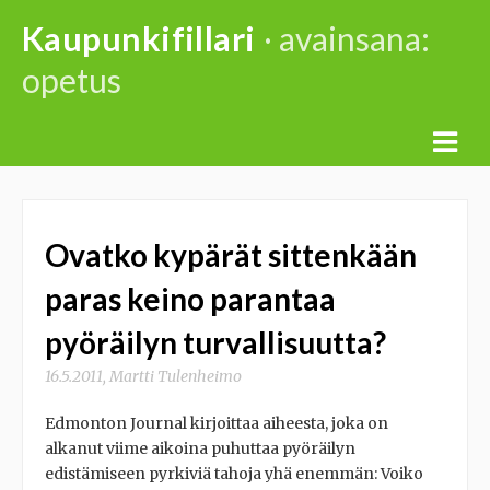
Skip
Kaupunkifillari
· avainsana:
to
opetus
content
Ovatko kypärät sittenkään
paras keino parantaa
pyöräilyn turvallisuutta?
16.5.2011
,
Martti Tulenheimo
Edmonton Journal kirjoittaa aiheesta, joka on
alkanut viime aikoina puhuttaa pyöräilyn
edistämiseen pyrkiviä tahoja yhä enemmän: Voiko