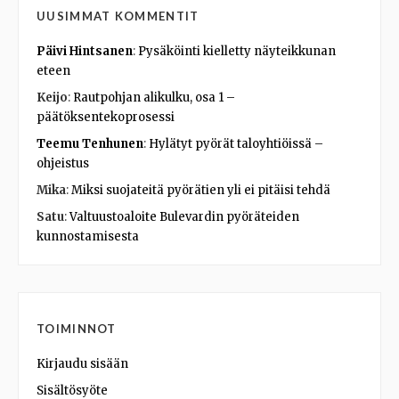
UUSIMMAT KOMMENTIT
Päivi Hintsanen
:
Pysäköinti kielletty näyteikkunan
eteen
Keijo
:
Rautpohjan alikulku, osa 1 –
päätöksentekoprosessi
Teemu Tenhunen
:
Hylätyt pyörät taloyhtiöissä –
ohjeistus
Mika
:
Miksi suojateitä pyörätien yli ei pitäisi tehdä
Satu
:
Valtuustoaloite Bulevardin pyöräteiden
kunnostamisesta
TOIMINNOT
Kirjaudu sisään
Sisältösyöte