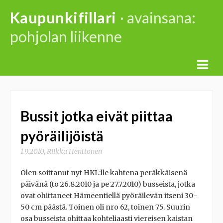
Skip
Kaupunkifillari
· avainsana:
to
pohjolan liikenne
content
Bussit jotka eivät piittaa
pyöräilijöistä
1.9.2010
,
Riikka Henttonen
Olen soittanut nyt HKL:lle kahtena peräkkäisenä
päivänä (to 26.8.2010 ja pe 27.7.2010) busseista, jotka
ovat ohittaneet Hämeentiellä pyöräilevän itseni 30-
50 cm päästä. Toinen oli nro 62, toinen 75. Suurin
osa busseista ohittaa kohteliaasti viereisen kaistan