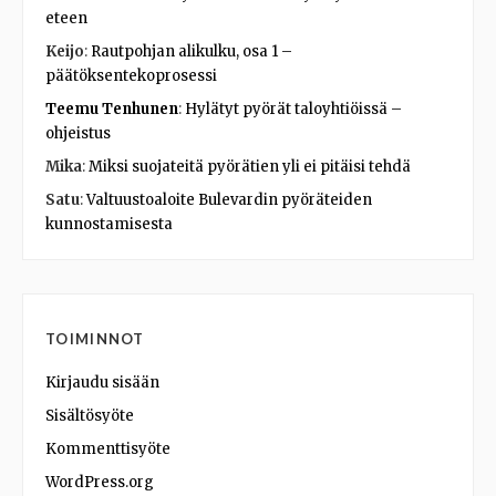
eteen
Keijo
:
Rautpohjan alikulku, osa 1 –
päätöksentekoprosessi
Teemu Tenhunen
:
Hylätyt pyörät taloyhtiöissä –
ohjeistus
Mika
:
Miksi suojateitä pyörätien yli ei pitäisi tehdä
Satu
:
Valtuustoaloite Bulevardin pyöräteiden
kunnostamisesta
TOIMINNOT
Kirjaudu sisään
Sisältösyöte
Kommenttisyöte
WordPress.org