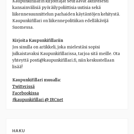
Kaupunkifillarin kirjoittajat seuraavat aktiivisesti
kansainvälisiä pyöräilypoliittisia uutisia sekä
liikennesuunnittelun parhaiden käytäntöjen kehitystä.
Kaupunkifillari on liikennepolitiikan edelläkävijä
Suomessa.
Kirjoita Kaupunkifillariin
Jos sinulla on artikkeli, joka mielestäsi sopisi
julkaistavaksi Kaupunkifillarissa, tarjoa sitä meille. Ota
yhteyttä posti@kaupunkifillari.fi, niin keskustellaan
lisää!
Kaupunkifillari muualla:
Twitterissä
Facebookissa
#kaupunkifillari @ IRCnet
HAKU