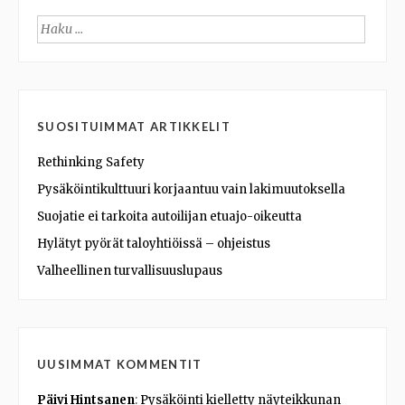
Haku:
SUOSITUIMMAT ARTIKKELIT
Rethinking Safety
Pysäköintikulttuuri korjaantuu vain lakimuutoksella
Suojatie ei tarkoita autoilijan etuajo-oikeutta
Hylätyt pyörät taloyhtiöissä – ohjeistus
Valheellinen turvallisuuslupaus
UUSIMMAT KOMMENTIT
Päivi Hintsanen
:
Pysäköinti kielletty näyteikkunan