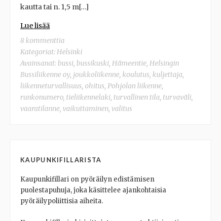
kautta tai n. 1,5 m[…]
Lue lisää
8 kommenttia
Kategoriat:
Helsinki
Avainsanat:
bussi
,
bussikuski
,
Hämeentie
,
Helsingin
Bussiliikenne oy
,
joukkoliikenne
,
koulutus
,
kuljettaja
,
liikenneturvallisuus
,
ohitus
,
Pohjolan liikenne
,
runkonumero
,
tieliikennelaki
,
turvallinen tila
,
turvaväli
,
vaaratilanne
,
vaikuttaminen
,
valitus
KAUPUNKIFILLARISTA
Kaupunkifillari on pyöräilyn edistämisen
puolestapuhuja, joka käsittelee ajankohtaisia
pyöräilypoliittisia aiheita.