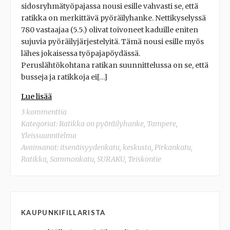
sidosryhmätyöpajassa nousi esille vahvasti se, että
ratikka on merkittävä pyöräilyhanke. Nettikyselyssä
780 vastaajaa (5.5.) olivat toivoneet kaduille eniten
sujuvia pyöräilyjärjestelyitä. Tämä nousi esille myös
lähes jokaisessa työpajapöydässä.
Peruslähtökohtana ratikan suunnittelussa on se, että
busseja ja ratikkoja ei[…]
Lue lisää
3 kommenttia
Kategoriat:
Ratikka on pyöräilyhanke
,
Tampere
,
Yleissuunnitelma
Avainsanat:
itsenäisyydenkatu
,
keskusta
,
Pirkankatu
,
Ratikka
,
Sammonkatu
,
SURAKU
,
Teiskontie
KAUPUNKIFILLARISTA