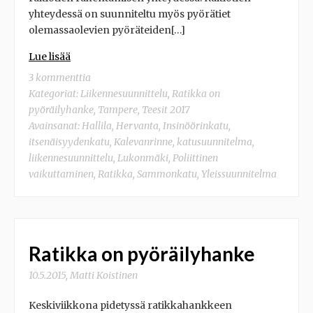
yhteydessä on suunniteltu myös pyörätiet
olemassaolevien pyöräteiden[…]
Lue lisää
3 kommenttia
Kategoriat:
Liikennesuunnittelu
,
Ratikka on
pyöräilyhanke
,
Tampere
,
Teesit 2017
Avainsanat:
Hallila
,
Hervanta
,
Insinöörinkatu
,
itsenäisyydenkatu
,
Kalevanrinne
,
katusuunnitelma
,
liikennesuunnittelu
,
Lukonmäki
,
Poliittinen
vaikuttaminen
,
Ratikka
,
Sammonkatu
,
Yleissuunnitelma
Ratikka on pyöräilyhanke
10.5.2015
,
Matti Koistinen
Keskiviikkona pidetyssä ratikkahankkeen