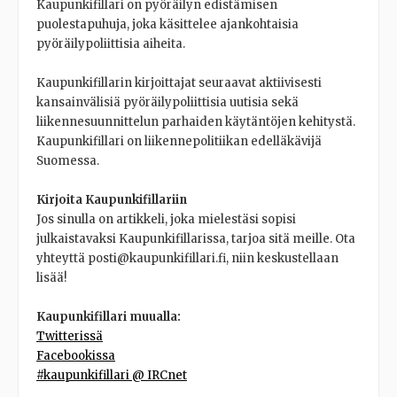
Kaupunkifillari on pyöräilyn edistämisen
puolestapuhuja, joka käsittelee ajankohtaisia
pyöräilypoliittisia aiheita.
Kaupunkifillarin kirjoittajat seuraavat aktiivisesti
kansainvälisiä pyöräilypoliittisia uutisia sekä
liikennesuunnittelun parhaiden käytäntöjen kehitystä.
Kaupunkifillari on liikennepolitiikan edelläkävijä
Suomessa.
Kirjoita Kaupunkifillariin
Jos sinulla on artikkeli, joka mielestäsi sopisi
julkaistavaksi Kaupunkifillarissa, tarjoa sitä meille. Ota
yhteyttä posti@kaupunkifillari.fi, niin keskustellaan
lisää!
Kaupunkifillari muualla:
Twitterissä
Facebookissa
#kaupunkifillari @ IRCnet