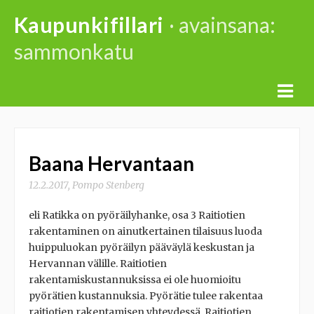
Skip
Kaupunkifillari
· avainsana:
to
sammonkatu
content
Baana Hervantaan
12.2.2017
,
Pompo Stenberg
eli Ratikka on pyöräilyhanke, osa 3 Raitiotien
rakentaminen on ainutkertainen tilaisuus luoda
huippuluokan pyöräilyn pääväylä keskustan ja
Hervannan välille. Raitiotien
rakentamiskustannuksissa ei ole huomioitu
pyörätien kustannuksia. Pyörätie tulee rakentaa
raitiotien rakentamisen yhteydessä. Raitiotien