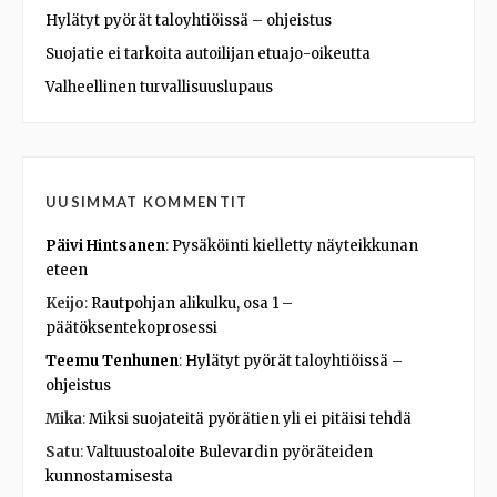
Hylätyt pyörät taloyhtiöissä – ohjeistus
Suojatie ei tarkoita autoilijan etuajo-oikeutta
Valheellinen turvallisuuslupaus
UUSIMMAT KOMMENTIT
Päivi Hintsanen
:
Pysäköinti kielletty näyteikkunan
eteen
Keijo
:
Rautpohjan alikulku, osa 1 –
päätöksentekoprosessi
Teemu Tenhunen
:
Hylätyt pyörät taloyhtiöissä –
ohjeistus
Mika
:
Miksi suojateitä pyörätien yli ei pitäisi tehdä
Satu
:
Valtuustoaloite Bulevardin pyöräteiden
kunnostamisesta