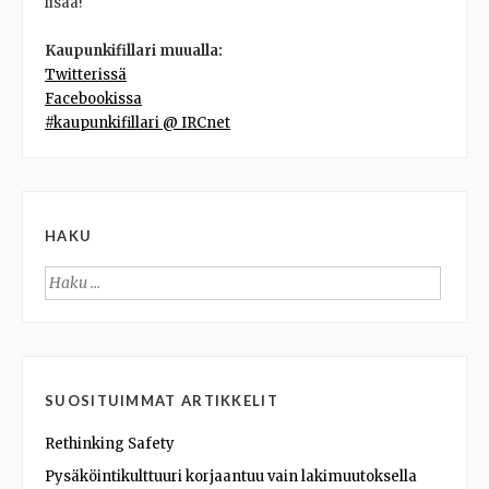
lisää!
Kaupunkifillari muualla:
Twitterissä
Facebookissa
#kaupunkifillari @ IRCnet
HAKU
Haku:
SUOSITUIMMAT ARTIKKELIT
Rethinking Safety
Pysäköintikulttuuri korjaantuu vain lakimuutoksella