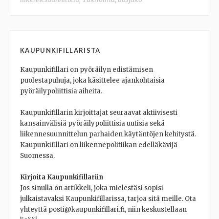
KAUPUNKIFILLARISTA
Kaupunkifillari on pyöräilyn edistämisen
puolestapuhuja, joka käsittelee ajankohtaisia
pyöräilypoliittisia aiheita.
Kaupunkifillarin kirjoittajat seuraavat aktiivisesti
kansainvälisiä pyöräilypoliittisia uutisia sekä
liikennesuunnittelun parhaiden käytäntöjen kehitystä.
Kaupunkifillari on liikennepolitiikan edelläkävijä
Suomessa.
Kirjoita Kaupunkifillariin
Jos sinulla on artikkeli, joka mielestäsi sopisi
julkaistavaksi Kaupunkifillarissa, tarjoa sitä meille. Ota
yhteyttä posti@kaupunkifillari.fi, niin keskustellaan