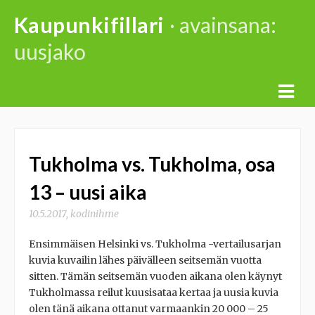
Skip
Kaupunkifillari
· avainsana:
to
uusjako
content
Tukholma vs. Tukholma, osa
13 – uusi aika
10.5.2017
,
kodinihme
Ensimmäisen Helsinki vs. Tukholma -vertailusarjan
kuvia kuvailin lähes päivälleen seitsemän vuotta
sitten. Tämän seitsemän vuoden aikana olen käynyt
Tukholmassa reilut kuusisataa kertaa ja uusia kuvia
olen tänä aikana ottanut varmaankin 20 000 – 25