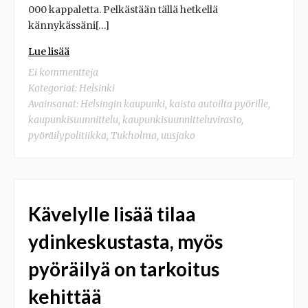
000 kappaletta. Pelkästään tällä hetkellä
kännykässäni[…]
Lue lisää
Ei kommentteja
Kategoriat:
Helsinki
Avainsanat:
Helsingin kaupunki
,
kaista autoilta pyörille
,
kaupunkisuunnittelu
,
kaupunkisuunnitteluvirasto
,
pyöräilypolitiikka
,
Tukholma
,
uusjako
Kävelylle lisää tilaa
ydinkeskustasta, myös
pyöräilyä on tarkoitus
kehittää