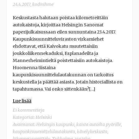
24.4.2017
,
kodinihme
Keskustasta halutaan poistaa kilometreittäin
autokaistoja, kirjoittaa Helsingin Sanomat
paperijulkaisussaan eilen sunnuntaina 23.4.2017.
Kaupunkisuunnitteluviraston virkamiehet
ehdottavat, että Kaivokatu muutettaisiin
joukkoliikennekaduksi, Esplanadeilta ja
Mannerheimintieltä poistettaisiin autokaistoja.
Huomenna tiistaina
kaupunkisuunnittelulautakunnan on tarkoitus
keskustella ja päättää asiasta. Jotain historiallista on
tapahtumassa. Vai onko sittenkään?[…]
Lue lisää
Ei kommentteja
Kategoriat:
Helsinki
Avainsanat:
Helsingin kaupunki
,
kaista autoilta pyörille
,
kaupunkisuunnittelulautakunta
,
kävelykeskusta
,
liikennesuunnittelu
,
Tukholma
,
uusjako