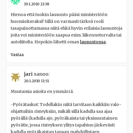
19.1.2010 21:38
Hienoa että tuokin lausunto pääsi ministeriöön
huomioitavaksi! Sillä on varmasti tärkeä rooli
tasapainottamassa niitä ehkä hyvin erilaisia lausuntoja
joita voi ministeriöön saapua esim. liikenneturvalta tai
autoliitolta. Hepokin lähetti oman
lausuntonsa
.
Vastaa
jari
sanoo:
20.1.2010 11:51
Muutamia asioita en ymmärrä.
-Pyörätaskut: Todellakin niitä tarvitaan kaikkiin valo-
ohjattuihin risteyksiin, mikäli sillä kadulla saa ajaa
pyörällä (kadulla ajo, pyöräkaista tai yksisuuntainen
pyörätie, jossa risteyksen ylitys tapahtuu järkevästi
kadulla pyöräkaistan tapaan mahdollistaen