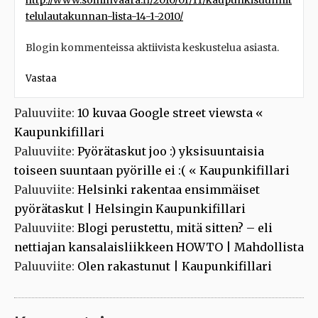
http://www.soininvaara.fi/2010/01/11/kaupunkisuunnit
telulautakunnan-lista-14-1-2010/
Blogin kommenteissa aktiivista keskustelua asiasta.
Vastaa
Paluuviite:
10 kuvaa Google street viewsta «
Kaupunkifillari
Paluuviite:
Pyörätaskut joo :) yksisuuntaisia
toiseen suuntaan pyörille ei :( « Kaupunkifillari
Paluuviite:
Helsinki rakentaa ensimmäiset
pyörätaskut | Helsingin Kaupunkifillari
Paluuviite:
Blogi perustettu, mitä sitten? – eli
nettiajan kansalaisliikkeen HOWTO | Mahdollista
Paluuviite:
Olen rakastunut | Kaupunkifillari