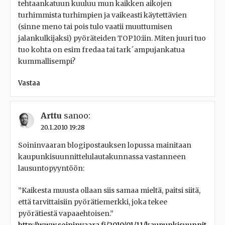
tehtaankatuun kuuluu mun kaikken aikojen
turhimmista turhimpien ja vaikeasti käytettävien
(sinne meno tai pois tulo vaatii muuttumisen
jalankulkijaksi) pyöräteiden TOP10:iin. Miten juuri tuo
tuo kohta on esim fredaa tai tark´ampujankatua
kummallisempi?
Vastaa
Arttu
sanoo:
20.1.2010 19:28
Soininvaaran blogipostauksen lopussa mainitaan
kaupunkisuunnittelulautakunnassa vastanneen
lausuntopyyntöön:
”Kaikesta muusta ollaan siis samaa mieltä, paitsi siitä,
että tarvittaisiin pyörätiemerkki, joka tekee
pyörätiestä vapaaehtoisen.”