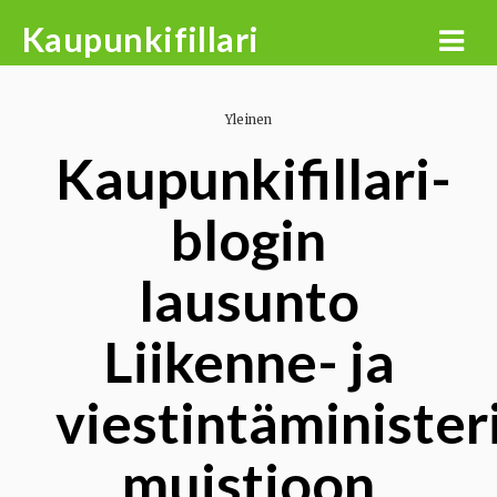
Skip
Kaupunkifillari
to
content
Yleinen
Kaupunkifillari-
blogin
lausunto
Liikenne- ja
viestintäminister
muistioon