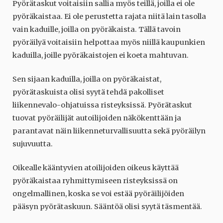
Pyörätaskut voitaisiin sallia myös teillä, joilla ei ole
pyöräkaistaa. Ei ole perustetta rajata niitä lain tasolla
vain kaduille, joilla on pyöräkaista. Tällä tavoin
pyöräilyä voitaisiin helpottaa myös niillä kaupunkien
kaduilla, joille pyöräkaistojen ei koeta mahtuvan.
Sen sijaan kaduilla, joilla on pyöräkaistat,
pyörätaskuista olisi syytä tehdä pakolliset
liikennevalo-ohjatuissa risteyksissä. Pyörätaskut
tuovat pyöräilijät autoilijoiden näkökenttään ja
parantavat näin liikenneturvallisuutta sekä pyöräilyn
sujuvuutta.
Oikealle kääntyvien atoilijoiden oikeus käyttää
pyöräkaistaa ryhmittymiseen risteyksissä on
ongelmallinen, koska se voi estää pyöräilijöiden
pääsyn pyörätaskuun. Sääntöä olisi syytä täsmentää.