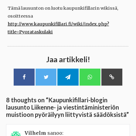
Tämä lausunton on luotu kaupunkifillarin wikissä,
osoitteessa
http://www.kaupunkifillari.fi/wiki/index.php?
title=Pyorataskulaki
Jaa artikkeli!
8 thoughts on “
Kaupunkifillari-blogin
lausunto Liikenne- ja viestintäministeriön
muistioon pyöräilyyn liittyvistä säädöksistä
”
Vilhelm
sanoo: