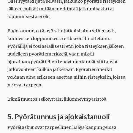
Olisi syytä kirjata selvästi, jatkuuko pyörätie risteyksen
jälkeen, mikäli mitään merkintää jatkumisesta tai
loppumisesta ei ole.
Ehdotamme, että pyörätie jatkuisi aina siihen asti,
kunnes sen loppumisesta erikseen ilmoitetaan.
Pyöräilijä ei tosiasiallisesti etsi joka risteyksen jälkeen
uudelleen pyörätiemerkkejä, vaan mikäli
ajorataan/pyörätiehen tehdyt merkinnät viittaavat
jatkuvuuteen, kulkua jatketaan. Pyörätien merkit
voidaan aina erikseen asettaa niihin risteyksiin, joissa
ne ovat tarpeen.
Tämä muutos selkeyttäisi liikenneympäristöä.
5. Pyörätunnus ja ajokaistanuoli
Pyörätaskut ovat tarpeellinen lisäys kaupungeissa.