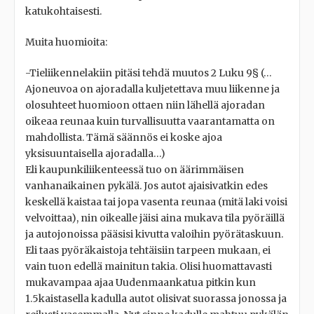
katukohtaisesti.
Muita huomioita:
-Tieliikennelakiin pitäsi tehdä muutos 2 Luku 9§ (…
Ajoneuvoa on ajoradalla kuljetettava muu liikenne ja
olosuhteet huomioon ottaen niin lähellä ajoradan
oikeaa reunaa kuin turvallisuutta vaarantamatta on
mahdollista. Tämä säännös ei koske ajoa
yksisuuntaisella ajoradalla…)
Eli kaupunkiliikenteessä tuo on äärimmäisen
vanhanaikainen pykälä. Jos autot ajaisivatkin edes
keskellä kaistaa tai jopa vasenta reunaa (mitä laki voisi
velvoittaa), nin oikealle jäisi aina mukava tila pyöräillä
ja autojonoissa pääsisi kivutta valoihin pyörätaskuun.
Eli taas pyöräkaistoja tehtäisiin tarpeen mukaan, ei
vain tuon edellä mainitun takia. Olisi huomattavasti
mukavampaa ajaa Uudenmaankatua pitkin kun
1.5kaistasella kadulla autot olisivat suorassa jonossa ja