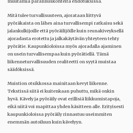
muutamia parannuskohteita ehdotuksissa.
Mitä tulee turvallisuuteen, ajorataan liittyvä
pyöräkaista on lähes aina turvallisempi ratkaisu sekä
jalankulkijoille että pyöräilijöille kuin reunakiveyksellä
ajoradasta erotettu ja jalkakäytävän yhteyteen tehty
pyörätie. Kaupunkioloissa myös ajoradalla ajaminen
on usein turvallisempaa kuin pyörätiellä. Tämä
liikenneturvallisuuden realiteetti on syytä muistaa
säädöksissä.
Muistion otsikkossa mainitaan kevyt liikenne.
Tekstissä siitä ei kuitenkaan puhuttu, mikä onkin
hyvä. Kävely ja pyöräily ovat erillisiä liikkumistapoja,
eikä niitä voi mapittaa yhden käsitteen alle. Erityisesti
kaupunkioloissa pyöräily rinnastuu useimmiten
enemmän autoiluun kuin kävelyyn.