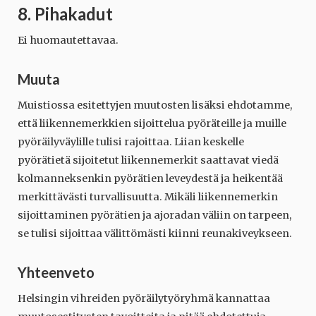
8. Pihakadut
Ei huomautettavaa.
Muuta
Muistiossa esitettyjen muutosten lisäksi ehdotamme,
että liikennemerkkien sijoittelua pyöräteille ja muille
pyöräilyväylille tulisi rajoittaa. Liian keskelle
pyörätietä sijoitetut liikennemerkit saattavat viedä
kolmanneksenkin pyörätien leveydestä ja heikentää
merkittävästi turvallisuutta. Mikäli liikennemerkin
sijoittaminen pyörätien ja ajoradan väliin on tarpeen,
se tulisi sijoittaa välittömästi kiinni reunakiveykseen.
Yhteenveto
Helsingin vihreiden pyöräilytyöryhmä kannattaa