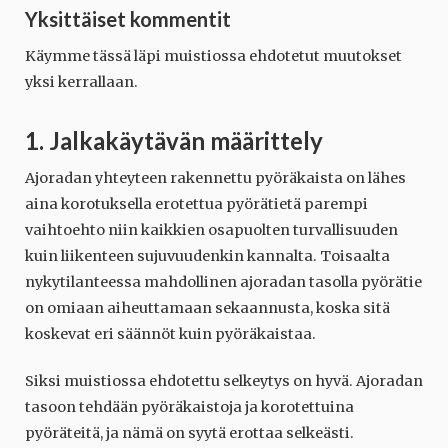
Yksittäiset kommentit
Käymme tässä läpi muistiossa ehdotetut muutokset
yksi kerrallaan.
1. Jalkakäytävän määrittely
Ajoradan yhteyteen rakennettu pyöräkaista on lähes
aina korotuksella erotettua pyörätietä parempi
vaihtoehto niin kaikkien osapuolten turvallisuuden
kuin liikenteen sujuvuudenkin kannalta. Toisaalta
nykytilanteessa mahdollinen ajoradan tasolla pyörätie
on omiaan aiheuttamaan sekaannusta, koska sitä
koskevat eri säännöt kuin pyöräkaistaa.
Siksi muistiossa ehdotettu selkeytys on hyvä. Ajoradan
tasoon tehdään pyöräkaistoja ja korotettuina
pyöräteitä, ja nämä on syytä erottaa selkeästi.