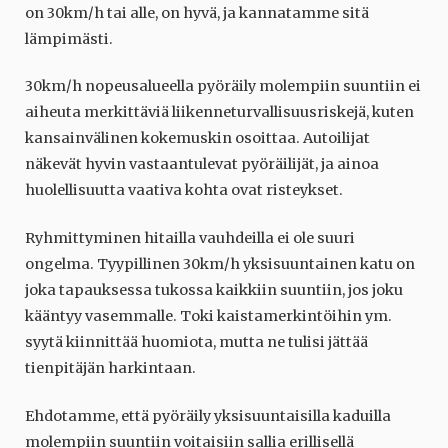
on 30km/h tai alle, on hyvä, ja kannatamme sitä
lämpimästi.
30km/h nopeusalueella pyöräily molempiin suuntiin ei
aiheuta merkittäviä liikenneturvallisuusriskejä, kuten
kansainvälinen kokemuskin osoittaa. Autoilijat
näkevät hyvin vastaantulevat pyöräilijät, ja ainoa
huolellisuutta vaativa kohta ovat risteykset.
Ryhmittyminen hitailla vauhdeilla ei ole suuri
ongelma. Tyypillinen 30km/h yksisuuntainen katu on
joka tapauksessa tukossa kaikkiin suuntiin, jos joku
kääntyy vasemmalle. Toki kaistamerkintöihin ym.
syytä kiinnittää huomiota, mutta ne tulisi jättää
tienpitäjän harkintaan.
Ehdotamme, että pyöräily yksisuuntaisilla kaduilla
molempiin suuntiin voitaisiin sallia erillisellä