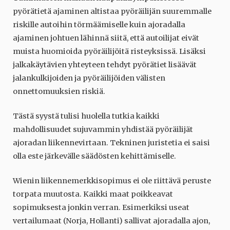
pyörätietä ajaminen altistaa pyöräilijän suuremmalle
riskille autoihin törmäämiselle kuin ajoradalla
ajaminen johtuen lähinnä siitä, että autoilijat eivät
muista huomioida pyöräilijöitä risteyksissä. Lisäksi
jalkakäytävien yhteyteen tehdyt pyörätiet lisäävät
jalankulkijoiden ja pyöräilijöiden välisten
onnettomuuksien riskiä.
Tästä syystä tulisi huolella tutkia kaikki
mahdollisuudet sujuvammin yhdistää pyöräilijät
ajoradan liikennevirtaan. Tekninen juristetia ei saisi
olla este järkevälle säädösten kehittämiselle.
Wienin liikennemerkkisopimus ei ole riittävä peruste
torpata muutosta. Kaikki maat poikkeavat
sopimuksesta jonkin verran. Esimerkiksi useat
vertailumaat (Norja, Hollanti) sallivat ajoradalla ajon,