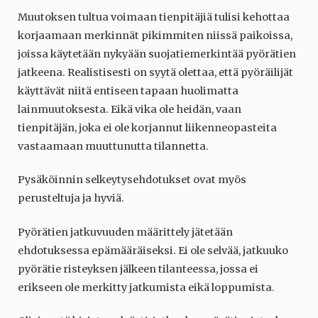
Muutoksen tultua voimaan tienpitäjiä tulisi kehottaa
korjaamaan merkinnät pikimmiten niissä paikoissa,
joissa käytetään nykyään suojatiemerkintää pyörätien
jatkeena. Realistisesti on syytä olettaa, että pyöräilijät
käyttävät niitä entiseen tapaan huolimatta
lainmuutoksesta. Eikä vika ole heidän, vaan
tienpitäjän, joka ei ole korjannut liikenneopasteita
vastaamaan muuttunutta tilannetta.
Pysäköinnin selkeytysehdotukset ovat myös
perusteltuja ja hyviä.
Pyörätien jatkuvuuden määrittely jätetään
ehdotuksessa epämääräiseksi. Ei ole selvää, jatkuuko
pyörätie risteyksen jälkeen tilanteessa, jossa ei
erikseen ole merkitty jatkumista eikä loppumista.