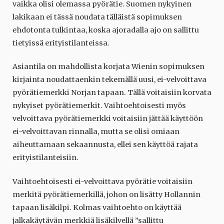
vaikka olisi olemassa pyörätie. Suomen nykyinen
lakikaan ei tässä noudata tälläistä sopimuksen
ehdotonta tulkintaa, koska ajoradalla ajo on sallittu
tietyissä erityistilanteissa.
Asiantila on mahdollista korjata Wienin sopimuksen
kirjainta noudattaenkin tekemällä uusi, ei-velvoittava
pyörätiemerkki Norjan tapaan. Tällä voitaisiin korvata
nykyiset pyörätiemerkit. Vaihtoehtoisesti myös
velvoittava pyörätiemerkki voitaisiin jättää käyttöön
ei-velvoittavan rinnalla, mutta se olisi omiaan
aiheuttamaan sekaannusta, ellei sen käyttöä rajata
erityistilanteisiin.
Vaihtoehtoisesti ei-velvoittava pyörätie voitaisiin
merkitä pyörätiemerkillä, johon on lisätty Hollannin
tapaan lisäkilpi. Kolmas vaihtoehto on käyttää
jalkakäytävän merkkiä lisäkilvellä ”sallittu