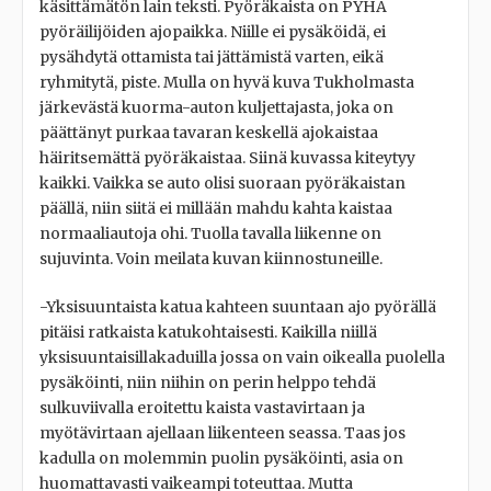
käsittämätön lain teksti. Pyöräkaista on PYHÄ
pyöräilijöiden ajopaikka. Niille ei pysäköidä, ei
pysähdytä ottamista tai jättämistä varten, eikä
ryhmitytä, piste. Mulla on hyvä kuva Tukholmasta
järkevästä kuorma-auton kuljettajasta, joka on
päättänyt purkaa tavaran keskellä ajokaistaa
häiritsemättä pyöräkaistaa. Siinä kuvassa kiteytyy
kaikki. Vaikka se auto olisi suoraan pyöräkaistan
päällä, niin siitä ei millään mahdu kahta kaistaa
normaaliautoja ohi. Tuolla tavalla liikenne on
sujuvinta. Voin meilata kuvan kiinnostuneille.
-Yksisuuntaista katua kahteen suuntaan ajo pyörällä
pitäisi ratkaista katukohtaisesti. Kaikilla niillä
yksisuuntaisillakaduilla jossa on vain oikealla puolella
pysäköinti, niin niihin on perin helppo tehdä
sulkuviivalla eroitettu kaista vastavirtaan ja
myötävirtaan ajellaan liikenteen seassa. Taas jos
kadulla on molemmin puolin pysäköinti, asia on
huomattavasti vaikeampi toteuttaa. Mutta