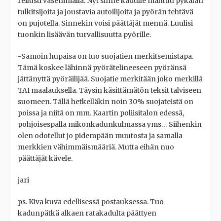
reilusti vasemmalla. Nyt sinne kadulle mahtuu pykälän
tulkitsijoita ja joustavia autoilijoita ja pyörän tehtävä
on pujotella. Sinnekin voisi päättäjät mennä. Luulisi
tuonkin lisäävän turvallisuutta pyörille.
-Samoin hupaisa on tuo suojatien merkitsemistapa.
Tämä koskee lähinnä pyörätelineeseen pyöränsä
jättänyttä pyöräilijää. Suojatie merkitään joko merkillä
TAI maalauksella. Täysin käsittämätön teksit talviseen
suomeen. Tällä hetkelläkin noin 30% suojateistä on
poissa ja niitä on mm. Kaartin poliisitalon edessä,
pohjoisespalla mikonkadunkulmassa yms… Siihenkin
olen odotellut jo pidempään muutosta ja samalla
merkkien vähimmäismääriä. Mutta eihän nuo
päättäjät kävele.
jari
ps. Kiva kuva edellisessä postauksessa. Tuo
kadunpätkä alkaen ratakadulta päättyen