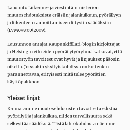
Lausunto Liikenne- ja viestintäministeriön
muutosehdotuksista eräisiin jalankulkuun, pyöräilyyn
ja liikenteen rauhoittamiseen liityviin säädöksiin
(LVM098:00/2009).
Lausunnon antajat Kaupunkifillari-blogin kirjoittajat
ja Helsingin vihreiden pyöräilytyöryhmä katsovat, että
muutostyön tavoiteet ovat hyvät ja linjaukset pääosin
oikeita. Joissakin yksityiskohdissa on kuitenkin
parannettavaa, erityisesti mitä tulee pyörätien
käyttöpakkoon.
Yleiset linjat
Kannatamme muutosehdotusten tavoitteita edistää
pyöräilyä ja jalankulkua, niiden turvallisuutta sekä
selkeyttää säädöksiä. Tästä lähtökohdasta näemme