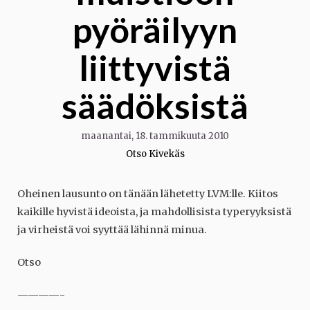
pyöräilyyn
liittyvistä
säädöksistä
maanantai, 18. tammikuuta 2010
Otso Kivekäs
Oheinen lausunto on tänään lähetetty LVM:lle. Kiitos
kaikille hyvistä ideoista, ja mahdollisista typeryyksistä
ja virheistä voi syyttää lähinnä minua.
Otso
————-