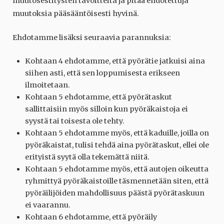
muutosestitysten tavoitteita ja pitää ehdotettuja
muutoksia pääsääntöisesti hyvinä.
Ehdotamme lisäksi seuraavia parannuksia:
Kohtaan 4 ehdotamme, että pyörätie jatkuisi aina
siihen asti, että sen loppumisesta erikseen
ilmoitetaan.
Kohtaan 5 ehdotamme, että pyörätaskut
sallittaisiin myös silloin kun pyöräkaistoja ei
syystä tai toisesta ole tehty.
Kohtaan 5 ehdotamme myös, että kaduille, joilla on
pyöräkaistat, tulisi tehdä aina pyörätaskut, ellei ole
erityistä syytä olla tekemättä niitä.
Kohtaan 5 ehdotamme myös, että autojen oikeutta
ryhmittyä pyöräkaistoille täsmennetään siten, että
pyöräilijöiden mahdollisuus päästä pyörätaskuun
ei vaarannu.
Kohtaan 6 ehdotamme, että pyöräily