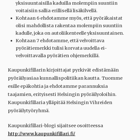
yksisuuntaisilla kaduilla molempiin suuntiin
voitaisiin sallia erillisellä lisäkilvellä.
Kohtaan 6 ehdotamme myös, että pyöräkaistat
olisi mahdollista rakentaa molempiin suuntiin
kadulle, joka on autoliikenteelle yksisuuntainen.
Kohtaan 7 ehdotamme, että velvoittava
pyörätiemerkki tulisi korvata uudella ei-
velvoittavalla pyörätien ohjemerkillä.
Kaupunkifillarin kirjoittajat pyrkivät edistämään
pyöräilyasiaa kunnallispolitiikan kautta. Tuomme
esille epäkohtia ja ehdotamme parannuksia
taajamien, erityisesti Helsingin pyöräilyoloihin.
Kaupunkifillaria ylläpitää Helsingin Vihreiden
pyöräilytyöryhmä.
Kaupunkifillari-blogi sijaitsee osoitteessa
http://www.kaupunkifillari.fi/