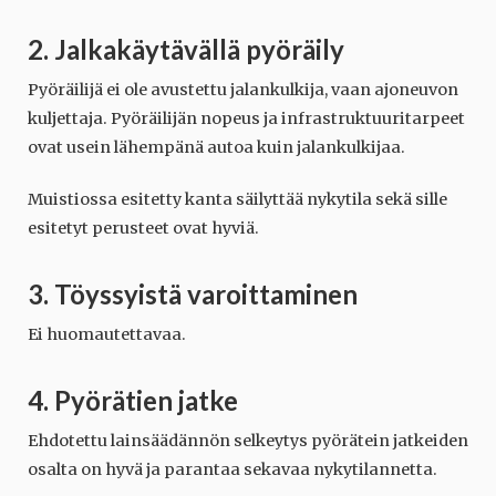
2. Jalkakäytävällä pyöräily
Pyöräilijä ei ole avustettu jalankulkija, vaan ajoneuvon
kuljettaja. Pyöräilijän nopeus ja infrastruktuuritarpeet
ovat usein lähempänä autoa kuin jalankulkijaa.
Muistiossa esitetty kanta säilyttää nykytila sekä sille
esitetyt perusteet ovat hyviä.
3. Töyssyistä varoittaminen
Ei huomautettavaa.
4. Pyörätien jatke
Ehdotettu lainsäädännön selkeytys pyörätein jatkeiden
osalta on hyvä ja parantaa sekavaa nykytilannetta.