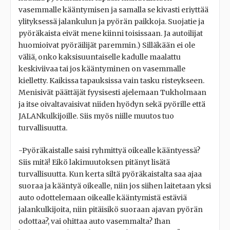
vasemmalle kääntymisen ja samalla se kivasti eriyttää
ylityksessä jalankulun ja pyörän paikkoja. Suojatie ja
pyöräkaista eivät mene kiinni toisissaan. Ja autoilijat
huomioivat pyöräilijät paremmin.) Silläkään ei ole
väliä, onko kaksisuuntaiselle kadulle maalattu
keskiviivaa tai jos kääntyminen on vasemmalle
kielletty. Kaikissa tapauksissa vain tasku risteykseen.
Menisivät päättäjät fyysisesti ajelemaan Tukholmaan
ja itse oivaltavaisivat niiden hyödyn sekä pyörille että
JALANkulkijoille. Siis myös niille muutos tuo
turvallisuutta.
-Pyöräkaistalle saisi ryhmittyä oikealle kääntyessä?
Siis mitä! Eikö lakimuutoksen pitänyt lisätä
turvallisuutta. Kun kerta siltä pyöräkaistalta saa ajaa
suoraa ja kääntyä oikealle, niin jos siihen laitetaan yksi
auto odottelemaan oikealle kääntymistä estäviä
jalankulkijoita, niin pitäisikö suoraan ajavan pyörän
odottaa?, vai ohittaa auto vasemmalta? Ihan