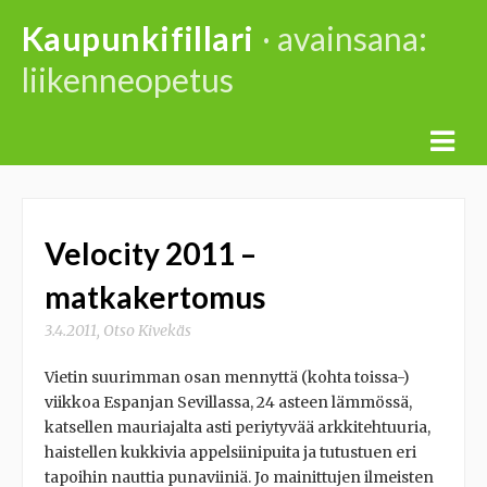
Skip
Kaupunkifillari
· avainsana:
to
liikenneopetus
content
Velocity 2011 –
matkakertomus
3.4.2011
,
Otso Kivekäs
Vietin suurimman osan mennyttä (kohta toissa-)
viikkoa Espanjan Sevillassa, 24 asteen lämmössä,
katsellen mauriajalta asti periytyvää arkkitehtuuria,
haistellen kukkivia appelsiinipuita ja tutustuen eri
tapoihin nauttia punaviiniä. Jo mainittujen ilmeisten