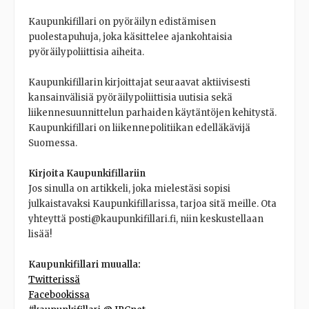
Kaupunkifillari on pyöräilyn edistämisen
puolestapuhuja, joka käsittelee ajankohtaisia
pyöräilypoliittisia aiheita.
Kaupunkifillarin kirjoittajat seuraavat aktiivisesti
kansainvälisiä pyöräilypoliittisia uutisia sekä
liikennesuunnittelun parhaiden käytäntöjen kehitystä.
Kaupunkifillari on liikennepolitiikan edelläkävijä
Suomessa.
Kirjoita Kaupunkifillariin
Jos sinulla on artikkeli, joka mielestäsi sopisi
julkaistavaksi Kaupunkifillarissa, tarjoa sitä meille. Ota
yhteyttä posti@kaupunkifillari.fi, niin keskustellaan
lisää!
Kaupunkifillari muualla:
Twitterissä
Facebookissa