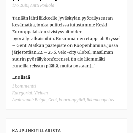
17.6.2010
,
Antti Poikola
Tänään lähti liikkeelle Jyväskylän pyöräilyseuran
kesämatka, jonka puitteissa tutustumme Keski-
Eurooppalaisten sivistysvaltioiden
pyöräilyratkaisuihin. Ensimmäinen etappi oli Bryssel
– Gent. Matkan päätepiste on Kööpenhamina, jossa
järjestetään 22. – 25.6. Velo-city Global, maailman
suurin pyöräilykonferenssi. En aio liiemmälti
runoilla reissun päältä, mutta postaan[…]
Lue lisää
1 kommentti
Kategoriat:
Yleinen
Avainsanat:
Belgia
,
Gent
,
kuormapyörä
,
liikenneopetus
KAUPUNKIFILLARISTA