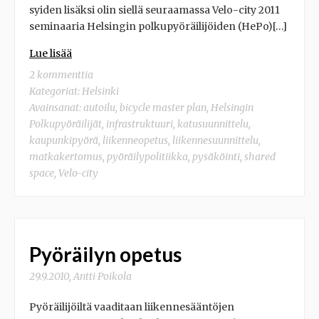
syiden lisäksi olin siellä seuraamassa Velo-city 2011
seminaaria Helsingin polkupyöräilijöiden (HePo)[…]
Lue lisää
2 kommenttia
Kategoriat:
Helsinki
Avainsanat:
autoilu
,
bicycle master plan
,
Helsingin
Polkupyöräilijät
,
infrastruktuuri
,
katusuunnittelu
,
kaupunkipyörä
,
liikenneopetus
,
liikennesuunnittelu
,
matkakertomus
,
pyöräilypolitiikka
,
pysäköinti
,
shared
space
,
Velo-city
Pyöräilyn opetus
29.9.2010
,
Antti Poikola
Pyöräilijöiltä vaaditaan liikennesääntöjen