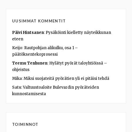
UUSIMMAT KOMMENTIT
Päivi Hintsanen
:
Pysäköinti kielletty näyteikkunan
eteen
Keijo
:
Rautpohjan alikulku, osa 1 –
päätöksentekoprosessi
Teemu Tenhunen
:
Hylätyt pyörät taloyhtiöissä –
ohjeistus
Mika
:
Miksi suojateitä pyörätien yli ei pitäisi tehdä
Satu
:
Valtuustoaloite Bulevardin pyöräteiden
kunnostamisesta
TOIMINNOT