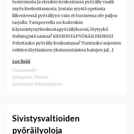
tuntemusta ja etenkin keskustassa pyöräily vaatii
myös itseluottamusta. Jostain syystä opetusta
liikenteessä pyöräilyyn vain ei Suomessa ole paljoa
tarjolla. Tampereella on kuitenkin
käynnistynytKeskustapyöräilykurssi, löytyykö
Helsingistä samaa? KESKUSTAPYÖRÄILYKURSSI
Pelottaako pyöräily keskustassa? Tuntuuko sujuvien
reittien löytäminen yksisuuntaisten katujen ja[…]
Lue lisää
1 kommentti
Kategoriat:
Yleinen
Avainsanat:
liikenneopetus
Sivistysvaltioiden
pyöräilyoloja