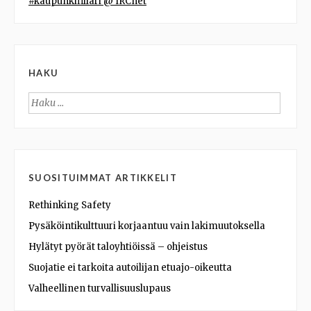
#kaupunkifillari @ IRCnet
HAKU
Haku:
SUOSITUIMMAT ARTIKKELIT
Rethinking Safety
Pysäköintikulttuuri korjaantuu vain lakimuutoksella
Hylätyt pyörät taloyhtiöissä – ohjeistus
Suojatie ei tarkoita autoilijan etuajo-oikeutta
Valheellinen turvallisuuslupaus