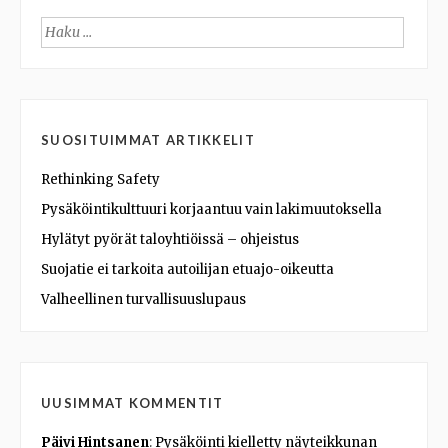
Haku:
SUOSITUIMMAT ARTIKKELIT
Rethinking Safety
Pysäköintikulttuuri korjaantuu vain lakimuutoksella
Hylätyt pyörät taloyhtiöissä – ohjeistus
Suojatie ei tarkoita autoilijan etuajo-oikeutta
Valheellinen turvallisuuslupaus
UUSIMMAT KOMMENTIT
Päivi Hintsanen
:
Pysäköinti kielletty näyteikkunan