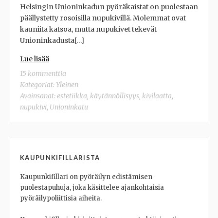
Helsingin Unioninkadun pyöräkaistat on puolestaan
päällystetty rosoisilla nupukivillä. Molemmat ovat
kauniita katsoa, mutta nupukivet tekevät
Unioninkadusta[…]
Lue lisää
15 kommenttia
Kategoriat:
Yleinen
Avainsanat:
estetiikka
,
käytännöllisyys
,
kivilaatta
,
nupukivi
,
Unioninkatu
KAUPUNKIFILLARISTA
Kaupunkifillari on pyöräilyn edistämisen
puolestapuhuja, joka käsittelee ajankohtaisia
pyöräilypoliittisia aiheita.