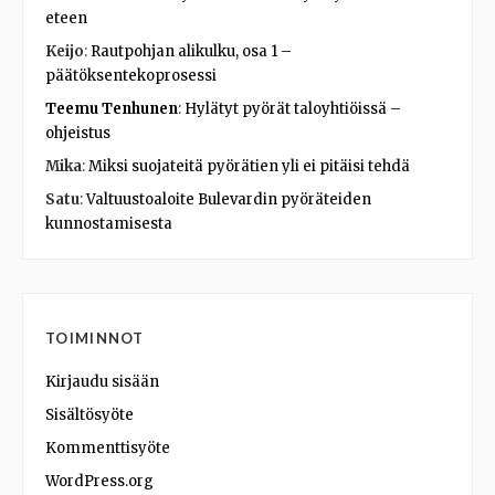
eteen
Keijo
:
Rautpohjan alikulku, osa 1 –
päätöksentekoprosessi
Teemu Tenhunen
:
Hylätyt pyörät taloyhtiöissä –
ohjeistus
Mika
:
Miksi suojateitä pyörätien yli ei pitäisi tehdä
Satu
:
Valtuustoaloite Bulevardin pyöräteiden
kunnostamisesta
TOIMINNOT
Kirjaudu sisään
Sisältösyöte
Kommenttisyöte
WordPress.org