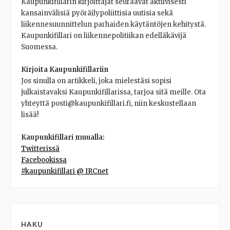
Kaupunkifillarin kirjoittajat seuraavat aktiivisesti
kansainvälisiä pyöräilypoliittisia uutisia sekä
liikennesuunnittelun parhaiden käytäntöjen kehitystä.
Kaupunkifillari on liikennepolitiikan edelläkävijä
Suomessa.
Kirjoita Kaupunkifillariin
Jos sinulla on artikkeli, joka mielestäsi sopisi
julkaistavaksi Kaupunkifillarissa, tarjoa sitä meille. Ota
yhteyttä posti@kaupunkifillari.fi, niin keskustellaan
lisää!
Kaupunkifillari muualla:
Twitterissä
Facebookissa
#kaupunkifillari @ IRCnet
HAKU