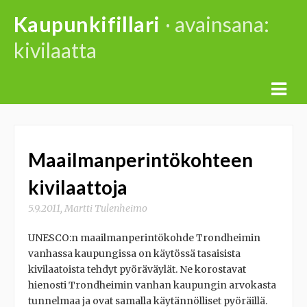
Skip
Kaupunkifillari
· avainsana:
to
kivilaatta
content
Maailmanperintökohteen
kivilaattoja
5.9.2011
,
Martti Tulenheimo
UNESCO:n maailmanperintökohde Trondheimin
vanhassa kaupungissa on käytössä tasaisista
kivilaatoista tehdyt pyöräväylät. Ne korostavat
hienosti Trondheimin vanhan kaupungin arvokasta
tunnelmaa ja ovat samalla käytännölliset pyöräillä.