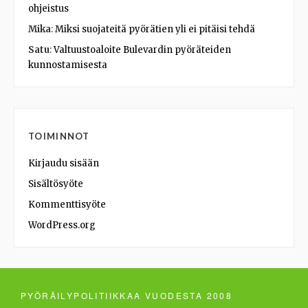
ohjeistus
Mika
:
Miksi suojateitä pyörätien yli ei pitäisi tehdä
Satu
:
Valtuustoaloite Bulevardin pyöräteiden
kunnostamisesta
TOIMINNOT
Kirjaudu sisään
Sisältösyöte
Kommenttisyöte
WordPress.org
PYÖRÄILYPOLITIIKKAA VUODESTA 2008