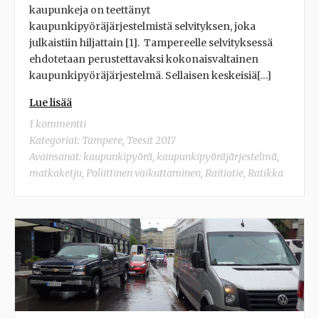
kaupunkeja on teettänyt
kaupunkipyöräjärjestelmistä selvityksen, joka
julkaistiin hiljattain [1]. Tampereelle selvityksessä
ehdotetaan perustettavaksi kokonaisvaltainen
kaupunkipyöräjärjestelmä. Sellaisen keskeisiä[…]
Lue lisää
1 kommentti
Kategoriat:
Tampere
,
Teesit 2017
Avainsanat:
kaupunkipyörä
,
kaupunkipyöräjärjestelmä
,
matkaketju
,
Poliittinen vaikuttaminen
,
Raitiotie
,
Ratikka