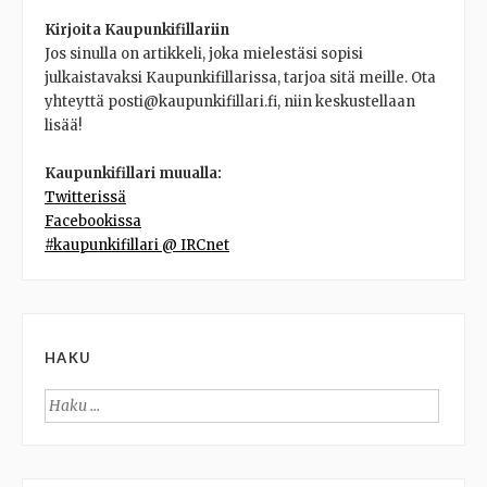
Kirjoita Kaupunkifillariin
Jos sinulla on artikkeli, joka mielestäsi sopisi
julkaistavaksi Kaupunkifillarissa, tarjoa sitä meille. Ota
yhteyttä posti@kaupunkifillari.fi, niin keskustellaan
lisää!
Kaupunkifillari muualla:
Twitterissä
Facebookissa
#kaupunkifillari @ IRCnet
HAKU
Haku: