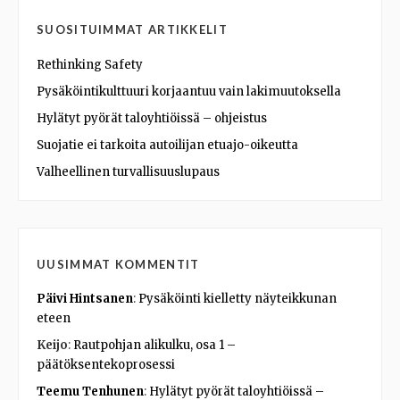
SUOSITUIMMAT ARTIKKELIT
Rethinking Safety
Pysäköintikulttuuri korjaantuu vain lakimuutoksella
Hylätyt pyörät taloyhtiöissä – ohjeistus
Suojatie ei tarkoita autoilijan etuajo-oikeutta
Valheellinen turvallisuuslupaus
UUSIMMAT KOMMENTIT
Päivi Hintsanen
:
Pysäköinti kielletty näyteikkunan
eteen
Keijo
:
Rautpohjan alikulku, osa 1 –
päätöksentekoprosessi
Teemu Tenhunen
:
Hylätyt pyörät taloyhtiöissä –