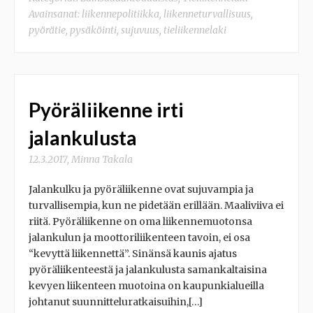
Avainsanat:
liikennepolitiikka
,
liikenneturvallisuus
,
pyörätie
,
pysäköinti
,
sujuvuus
,
tieliikennelaki
Pyöräliikenne irti
jalankulusta
12.3.2017
,
Minna Takala
Jalankulku ja pyöräliikenne ovat sujuvampia ja
turvallisempia, kun ne pidetään erillään. Maaliviiva ei
riitä. Pyöräliikenne on oma liikennemuotonsa
jalankulun ja moottoriliikenteen tavoin, ei osa
“kevyttä liikennettä”. Sinänsä kaunis ajatus
pyöräliikenteestä ja jalankulusta samankaltaisina
kevyen liikenteen muotoina on kaupunkialueilla
johtanut suunnitteluratkaisuihin,[…]