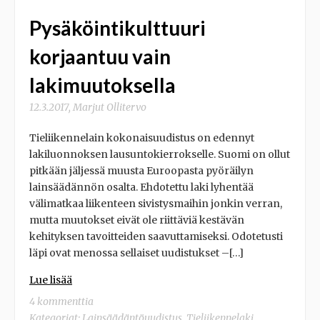
Pysäköintikulttuuri
korjaantuu vain
lakimuutoksella
12.3.2017
,
Marjut Ollitervo
Tieliikennelain kokonaisuudistus on edennyt
lakiluonnoksen lausuntokierrokselle. Suomi on ollut
pitkään jäljessä muusta Euroopasta pyöräilyn
lainsäädännön osalta. Ehdotettu laki lyhentää
välimatkaa liikenteen sivistysmaihin jonkin verran,
mutta muutokset eivät ole riittäviä kestävän
kehityksen tavoitteiden saavuttamiseksi. Odotetusti
läpi ovat menossa sellaiset uudistukset –[…]
Lue lisää
4 kommenttia
Kategoriat:
Lainsäädäntöuudistus
,
Tieliikennelaki