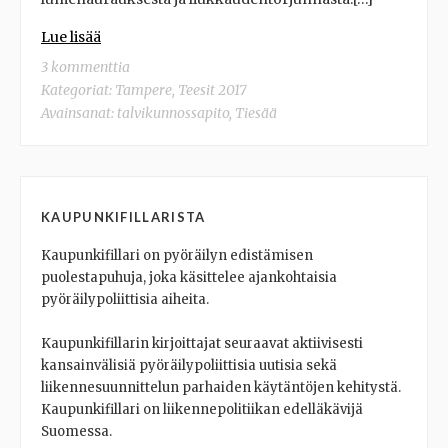
Lue lisää
3 kommenttia
Kategoriat:
Tampere
,
Teesit 2017
Avainsanat:
talvikunnossapito
,
Tiesää
KAUPUNKIFILLARISTA
Kaupunkifillari on pyöräilyn edistämisen
puolestapuhuja, joka käsittelee ajankohtaisia
pyöräilypoliittisia aiheita.
Kaupunkifillarin kirjoittajat seuraavat aktiivisesti
kansainvälisiä pyöräilypoliittisia uutisia sekä
liikennesuunnittelun parhaiden käytäntöjen kehitystä.
Kaupunkifillari on liikennepolitiikan edelläkävijä
Suomessa.