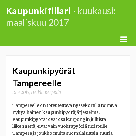
Skip
Kaupunkifillari
· kuukausi:
to
maaliskuu 2017
content
Kaupunkipyörät
Tampereelle
21.3.2017
,
Heikki Kerppilä
Tampereelle on toteutettava nyssekortilla toimiva
nykyaikainen kaupunkipyöräjärjestelmä.
Kaupunkipyörät ovat osa kaupungin julkista
liikennettä, eivät vain vuokrapyöriä turisteille.
Tampere ja joukko muita suomalaisittain suuria