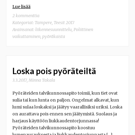
Lue lisää
2 kommenttia
Kategoriat:
Tampere
,
Teesit 2017
Avainsanat:
liikennesuunnittelu
,
Poliittinen
vaikuttaminen
,
pyöräkaista
Loska pois pyöräteiltä
3.3.2017
,
Minna Takala
Pyöräteiden talvikunnossapito toimii, kun tiet ovat
sulia tai kun lunta on paljon. Ongelmat alkavat, kun
lumi sulaa loskaksi ja jäätyy vaarallisiksi uriksi. Loska
on aurattava pois ennen sen jäätymistä. Suolaus ja
harjaus käyttöön liukkaudentorjunnassa!
Pyöräteiden talvikunnossapito koostuu
lumenaurauksesta ja liukkaudentorjunnasta.[…]