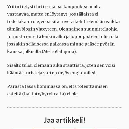
Yritin tietysti heti etsiä pääkaupunkiseudulta
vastaavaa, mutta en löytänyt. Jos tällaista ei
todellakaan ole, voisi sitä ruveta kehittelemään vaikka
tämän blogin yhteyteen. Olennainen suunnitteluohje,
minusta on, että lenkin alku ja loppupisteen tulisi olla
jossakin sellaisessa paikassa minne pääsee pyörän
kanssa julkisilla (Metro/lähijuna).
Sisältö tulisi olemaan aika staattista, joten sen voisi
kääntää turisteja varten myös englanniksi.
Parasta tässä hommassa on, että toteuttamisen
esteitä (hallinto/byrokratia) ei ole.
Jaa artikkeli!