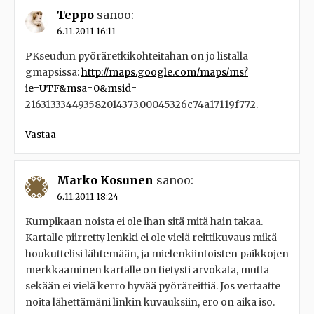
Teppo
sanoo:
6.11.2011 16:11
PKseudun pyöräretkikohteitahan on jo listalla
gmapsissa:
http://maps.google.com/maps/ms?
ie=UTF&msa=0&msid=
216313334493582014373.00045326c74a17119f772.
Vastaa
Marko Kosunen
sanoo:
6.11.2011 18:24
Kumpikaan noista ei ole ihan sitä mitä hain takaa.
Kartalle piirretty lenkki ei ole vielä reittikuvaus mikä
houkuttelisi lähtemään, ja mielenkiintoisten paikkojen
merkkaaminen kartalle on tietysti arvokata, mutta
sekään ei vielä kerro hyvää pyöräreittiä. Jos vertaatte
noita lähettämäni linkin kuvauksiin, ero on aika iso.