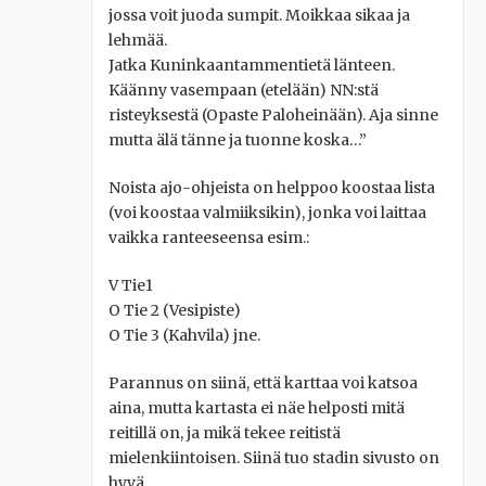
jossa voit juoda sumpit. Moikkaa sikaa ja
lehmää.
Jatka Kuninkaantammentietä länteen.
Käänny vasempaan (etelään) NN:stä
risteyksestä (Opaste Paloheinään). Aja sinne
mutta älä tänne ja tuonne koska…”
Noista ajo-ohjeista on helppoo koostaa lista
(voi koostaa valmiiksikin), jonka voi laittaa
vaikka ranteeseensa esim.:
V Tie1
O Tie 2 (Vesipiste)
O Tie 3 (Kahvila) jne.
Parannus on siinä, että karttaa voi katsoa
aina, mutta kartasta ei näe helposti mitä
reitillä on, ja mikä tekee reitistä
mielenkiintoisen. Siinä tuo stadin sivusto on
hyvä.