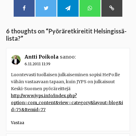
6 thoughts on “
Pyöräretkireitit Helsingissä-
lista?
”
Antti Poikola
sanoo:
6.11.2011 11:39
Luontevasti tuollaisen julkaiseminen sopisi HePo:lle
vähän vastaavaan tapaan, kuin JYPS on julkaisuut
Keski-Suomen pyöräreittejä
http://www.jyps.info/index.php?
option=com_content&view=category&layout=blog&i
d=75&Itemid=77
Vastaa