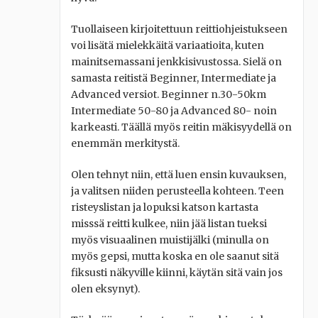
Tuollaiseen kirjoitettuun reittiohjeistukseen
voi lisätä mielekkäitä variaatioita, kuten
mainitsemassani jenkkisivustossa. Sielä on
samasta reitistä Beginner, Intermediate ja
Advanced versiot. Beginner n.30-50km
Intermediate 50-80 ja Advanced 80- noin
karkeasti. Täällä myös reitin mäkisyydellä on
enemmän merkitystä.
Olen tehnyt niin, että luen ensin kuvauksen,
ja valitsen niiden perusteella kohteen. Teen
risteyslistan ja lopuksi katson kartasta
misssä reitti kulkee, niin jää listan tueksi
myös visuaalinen muistijälki (minulla on
myös gepsi, mutta koska en ole saanut sitä
fiksusti näkyville kiinni, käytän sitä vain jos
olen eksynyt).