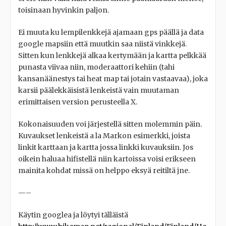
toisinaan hyvinkin paljon.
Ei muuta ku lempilenkkejä ajamaan gps päällä ja data
google mapsiin että muutkin saa niistä vinkkejä.
Sitten kun lenkkejä alkaa kertymään ja kartta pelkkää
punasta viivaa niin, moderaattori kehiin (tahi
kansanäänestys tai heat map tai jotain vastaavaa), joka
karsii päälekkäisistä lenkeistä vain muutaman
erimittaisen version perusteella X.
Kokonaisuuden voi järjestellä sitten molemmin päin.
Kuvaukset lenkeistä a la Markon esimerkki, joista
linkit karttaan ja kartta jossa linkki kuvauksiin. Jos
oikein haluaa hifistellä niin kartoissa voisi erikseen
mainita kohdat missä on helppo eksyä reitiltä jne.
—–
Käytin googlea ja löytyi tälläistä