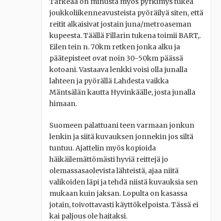
Tärkeää on minusta myös pyrkimys tukea
joukkoliikenneavusteista pyöräilyä siten, että
reitit alkaisivat jostain juna/metroaseman
kupeesta. Täällä Fillarin tukena toimii BART,.
Eilen tein n. 70km retken jonka alku ja
päätepisteet ovat noin 30-50km päässä
kotoani. Vastaava lenkki voisi olla junalla
lahteen ja pyörällä Lahdesta vaikka
Mäntsälän kautta Hyvinkäälle, josta junalla
himaan.
Suomeen palattuani teen varmaan jonkun
lenkin ja siitä kuvauksen jonnekin jos siltä
tuntuu. Ajattelin myös kopioida
häikäilemättömästi hyviä reittejä jo
olemassasaolevista lähteistä, ajaa niitä
valikoiden läpi ja tehdä niistä kuvauksia sen
mukaan kuin jaksan. Lopulta on kasassa
jotain, toivottavasti käyttökelpoista. Tässä ei
kai paljous ole haitaksi.