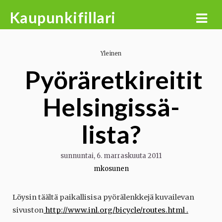
Skip
Kaupunkifillari
to
content
Yleinen
Pyöräretkireitit
Helsingissä-
lista?
sunnuntai, 6. marraskuuta 2011
mkosunen
Löysin täältä paikallisisa pyörälenkkejä kuvailevan
sivuston
http://www.inl.org/bicycle/routes.html .