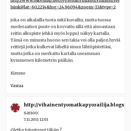
http://www.bikemap.net/regional/Finland/Finland/He
lsinki#lat=60.2214&lng=24.96094&zoom=11&type=2
joka on aikalailla tuota mitä kuvailin, mutta tuossa
moderaation puute on korvattu sillä että ainoastaan
reitin alkupiste (ehkä myös loppu) näkyy kartalla.
Tämä on minusta huono sen takia voi olla paljon hyviä
reittejä jotka kulkevat läheltä sinun lähtöpistettäsi,
mutta jotka on merkattu kartalla useamman
kymmenen kilometrin päähän.
Kimmo
Vastaa
http://vihainentyomatkapyorailija.blogspo
sanoo:
7.11.2011 12:01
Oletko tutustunut tähän ?