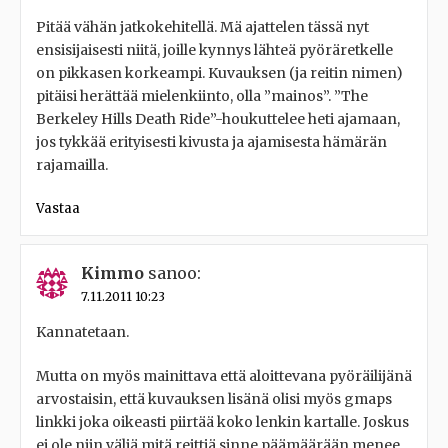
Pitää vähän jatkokehitellä. Mä ajattelen tässä nyt
ensisijaisesti niitä, joille kynnys lähteä pyöräretkelle
on pikkasen korkeampi. Kuvauksen (ja reitin nimen)
pitäisi herättää mielenkiinto, olla ”mainos”. ”The
Berkeley Hills Death Ride”-houkuttelee heti ajamaan,
jos tykkää erityisesti kivusta ja ajamisesta hämärän
rajamailla.
Vastaa
Kimmo
sanoo:
7.11.2011 10:23
Kannatetaan.
Mutta on myös mainittava että aloittevana pyöräilijänä
arvostaisin, että kuvauksen lisänä olisi myös gmaps
linkki joka oikeasti piirtää koko lenkin kartalle. Joskus
ei ole niin väliä mitä reittiä sinne päämäärään menee,