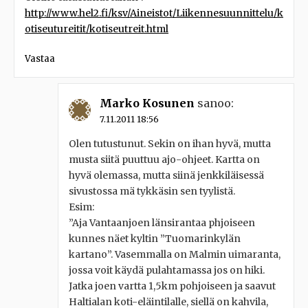
http://www.hel2.fi/ksv/Aineistot/Liikennesuunnittelu/k
otiseutureitit/kotiseutreit.html
Vastaa
Marko Kosunen
sanoo:
7.11.2011 18:56
Olen tutustunut. Sekin on ihan hyvä, mutta
musta siitä puuttuu ajo-ohjeet. Kartta on
hyvä olemassa, mutta siinä jenkkiläisessä
sivustossa mä tykkäsin sen tyylistä.
Esim:
”Aja Vantaanjoen länsirantaa phjoiseen
kunnes näet kyltin ”Tuomarinkylän
kartano”. Vasemmalla on Malmin uimaranta,
jossa voit käydä pulahtamassa jos on hiki.
Jatka joen vartta 1,5km pohjoiseen ja saavut
Haltialan koti-eläintilalle, siellä on kahvila,