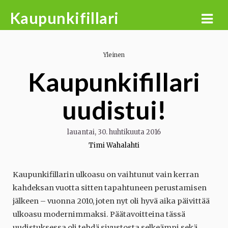
Skip
Kaupunkifillari
to
content
Yleinen
Kaupunkifillari
uudistui!
lauantai, 30. huhtikuuta 2016
Timi Wahalahti
Kaupunkifillarin ulkoasu on vaihtunut vain kerran
kahdeksan vuotta sitten tapahtuneen perustamisen
jälkeen – vuonna 2010, joten nyt oli hyvä aika päivittää
ulkoasu modernimmaksi. Päätavoitteina tässä
uudistuksessa oli tehdä sivustosta selkeämpi sekä