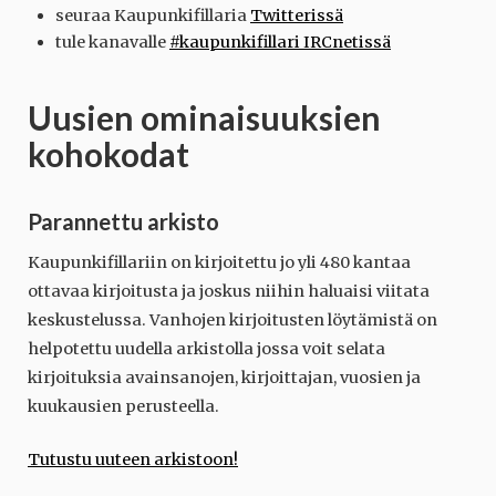
seuraa Kaupunkifillaria
Twitterissä
tule kanavalle
#kaupunkifillari IRCnetissä
Uusien ominaisuuksien
kohokodat
Parannettu arkisto
Kaupunkifillariin on kirjoitettu jo yli 480 kantaa
ottavaa kirjoitusta ja joskus niihin haluaisi viitata
keskustelussa. Vanhojen kirjoitusten löytämistä on
helpotettu uudella arkistolla jossa voit selata
kirjoituksia avainsanojen, kirjoittajan, vuosien ja
kuukausien perusteella.
Tutustu uuteen arkistoon!