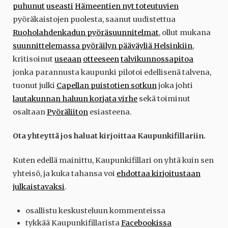
puhunut
useasti
Hämeentien nyt toteutuvien
pyöräkaistojen puolesta, saanut uudistettua
Ruoholahdenkadun pyöräsuunnitelmat
, ollut mukana
suunnittelemassa pyöräilyn pääväyliä Helsinkiin
,
kritisoinut
useaan
otteeseen
talvikunnossapitoa
jonka parannusta kaupunki pilotoi edellisenä talvena,
tuonut julki
Capellan puistotien sotkun
joka johti
lautakunnan haluun korjata virhe
sekä toiminut
osaltaan
Pyöräliiton
esiasteena.
Ota yhteyttä jos haluat kirjoittaa Kaupunkifillariin.
Kuten edellä mainittu, Kaupunkifillari on yhtä kuin sen
yhteisö
, ja kuka tahansa voi
ehdottaa kirjoitustaan
julkaistavaksi
.
osallistu keskusteluun kommenteissa
tykkää Kaupunkifillarista
Facebookissa