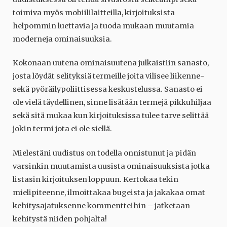
toimiva myös mobiililaitteilla, kirjoituksista
helpommin luettavia ja tuoda mukaan muutamia
moderneja ominaisuuksia.
Kokonaan uutena ominaisuutena julkaistiin sanasto,
josta löydät selityksiä termeille joita vilisee liikenne-
sekä pyöräilypoliittisessa keskustelussa. Sanasto ei
ole vielä täydellinen, sinne lisätään termejä pikkuhiljaa
sekä sitä mukaa kun kirjoituksissa tulee tarve selittää
jokin termi jota ei ole siellä.
Mielestäni uudistus on todella onnistunut ja pidän
varsinkin muutamista uusista ominaisuuksista jotka
listasin kirjoituksen loppuun. Kertokaa tekin
mielipiteenne, ilmoittakaa bugeista ja jakakaa omat
kehitysajatuksenne kommentteihin – jatketaan
kehitystä niiden pohjalta!