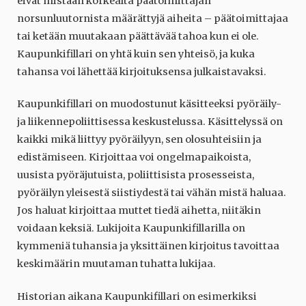
eivät mistään korkealta päätoimittajan
norsunluutornista määrättyjä aiheita – päätoimittajaa
tai ketään muutakaan päättävää tahoa kun ei ole.
Kaupunkifillari on yhtä kuin sen yhteisö, ja kuka
tahansa voi lähettää kirjoituksensa julkaistavaksi.
Kaupunkifillari on muodostunut käsitteeksi pyöräily-
ja liikennepoliittisessa keskustelussa. Käsittelyssä on
kaikki mikä liittyy pyöräilyyn, sen olosuhteisiin ja
edistämiseen. Kirjoittaa voi ongelmapaikoista,
uusista pyöräjutuista, poliittisista prosesseista,
pyöräilyn yleisestä siistiydestä tai vähän mistä haluaa.
Jos haluat kirjoittaa muttet tiedä aihetta, niitäkin
voidaan keksiä. Lukijoita Kaupunkifillarilla on
kymmeniä tuhansia ja yksittäinen kirjoitus tavoittaa
keskimäärin muutaman tuhatta lukijaa.
Historian aikana Kaupunkifillari on esimerkiksi