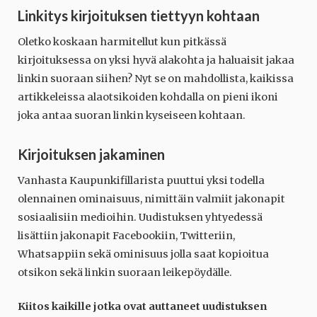
Linkitys kirjoituksen tiettyyn kohtaan
Oletko koskaan harmitellut kun pitkässä
kirjoituksessa on yksi hyvä alakohta ja haluaisit jakaa
linkin suoraan siihen? Nyt se on mahdollista, kaikissa
artikkeleissa alaotsikoiden kohdalla on pieni ikoni
joka antaa suoran linkin kyseiseen kohtaan.
Kirjoituksen jakaminen
Vanhasta Kaupunkifillarista puuttui yksi todella
olennainen ominaisuus, nimittäin valmiit jakonapit
sosiaalisiin medioihin. Uudistuksen yhtyedessä
lisättiin jakonapit Facebookiin, Twitteriin,
Whatsappiin sekä ominisuus jolla saat kopioitua
otsikon sekä linkin suoraan leikepöydälle.
Kiitos kaikille jotka ovat auttaneet uudistuksen