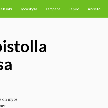
elsinki
Jyväskylä
Tampere
Espoo
Arkisto
istolla
sa
ly on myös
inen