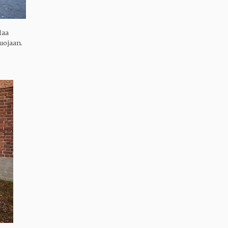
laa
uojaan.