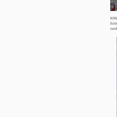
KIR
Esim
runk