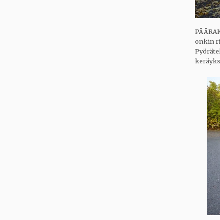
PÄÄRAKE
onkin r
Pyörätel
keräyks