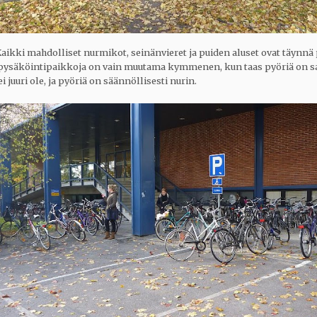
aikki mahdolliset nurmikot, seinänvieret ja puiden aluset ovat täynnä 
 pysäköintipaikkoja on vain muutama kymmenen, kun taas pyöriä on sa
i juuri ole, ja pyöriä on säännöllisesti nurin.