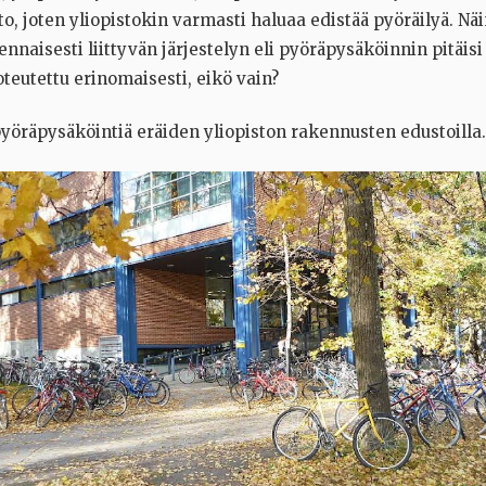
, joten yliopistokin varmasti haluaa edistää pyöräilyä. Näi
olennaisesti liittyvän järjestelyn eli pyöräpysäköinnin pitäisi
toteutettu erinomaisesti, eikö vain?
yöräpysäköintiä eräiden yliopiston rakennusten edustoilla.