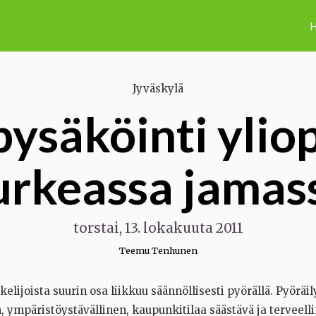
H
Jyväskylä
ysäköinti yliop
urkeassa jamas
torstai, 13. lokakuuta 2011
Teemu Tenhunen
kelijoista suurin osa liikkuu säännöllisesti pyörällä. Pyöräi
 ympäristöystävällinen, kaupunkitilaa säästävä ja terveell