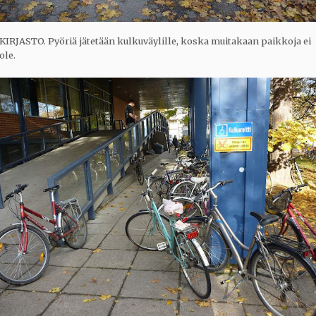
KIRJASTO. Pyöriä jätetään kulkuväylille, koska muitakaan paikkoja ei
ole.