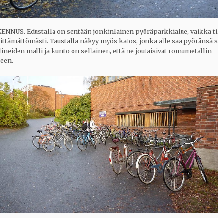
NNUS. Edustalla on sentään jonkinlainen pyöräparkkialue, vaikka ti
iittämättömästi. Taustalla näkyy myös katos, jonka alle saa pyöränsä s
ineiden malli ja kunto on sellainen, että ne joutaisivat romumetallin
een.