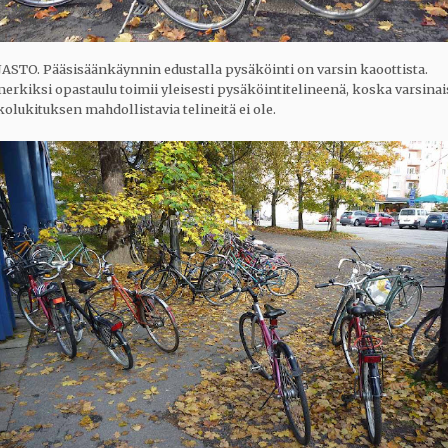
JASTO. Pääsisäänkäynnin edustalla pysäköinti on varsin kaoottista.
erkiksi opastaulu toimii yleisesti pysäköintitelineenä, koska varsinai
olukituksen mahdollistavia telineitä ei ole.