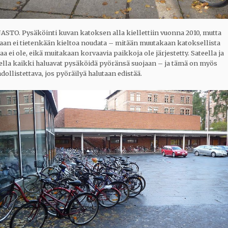
ASTO. Pysäköinti kuvan katoksen alla kiellettiin vuonna 2010, mutta
aan ei tietenkään kieltoa noudata – mitään muutakaan katoksellista
aa ei ole, eikä muitakaan korvaavia paikkoja ole järjestetty. Sateella ja
vella kaikki haluavat pysäköidä pyöränsä suojaan – ja tämä on myös
ollistettava, jos pyöräilyä halutaan edistää.