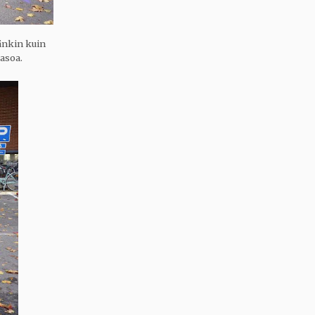
änkin kuin
tasoa.