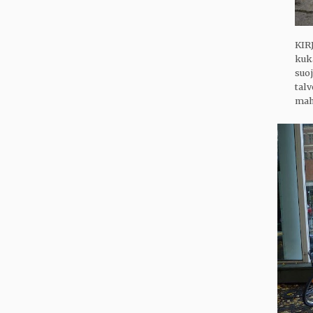
KIRJ
kuk
suoj
tal
mahd