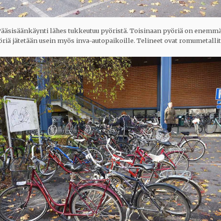
ääsisäänkäynti lähes tukkeutuu pyöristä. Toisinaan pyöriä on enemm
öriä jätetään usein myös inva-autopaikoille. Telineet ovat romumetalli