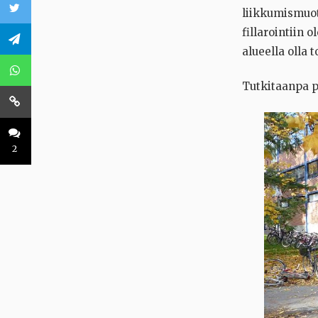
liikkumismuoto
fillarointiin 
alueella olla 
Tutkitaanpa p
2