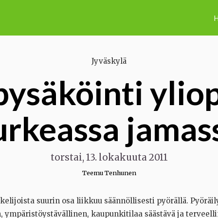
H
Jyväskylä
ysäköinti yliop
urkeassa jamas
torstai, 13. lokakuuta 2011
Teemu Tenhunen
kelijoista suurin osa liikkuu säännöllisesti pyörällä. Pyöräi
 ympäristöystävällinen, kaupunkitilaa säästävä ja terveell