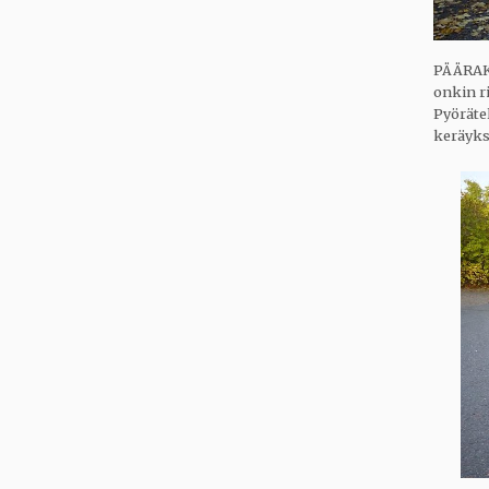
PÄÄRAKE
onkin r
Pyörätel
keräyks