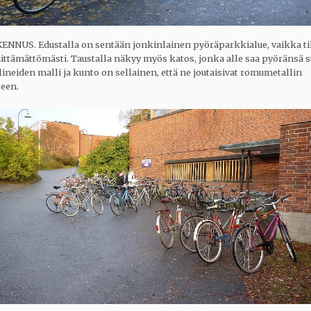
NNUS. Edustalla on sentään jonkinlainen pyöräparkkialue, vaikka ti
iittämättömästi. Taustalla näkyy myös katos, jonka alle saa pyöränsä s
ineiden malli ja kunto on sellainen, että ne joutaisivat romumetallin
een.