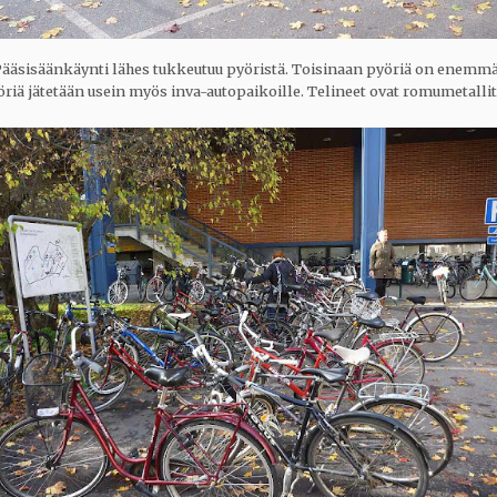
ääsisäänkäynti lähes tukkeutuu pyöristä. Toisinaan pyöriä on enemm
öriä jätetään usein myös inva-autopaikoille. Telineet ovat romumetalli