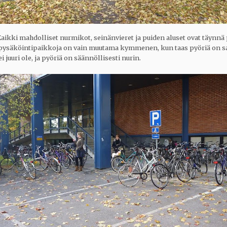
aikki mahdolliset nurmikot, seinänvieret ja puiden aluset ovat täynnä 
 pysäköintipaikkoja on vain muutama kymmenen, kun taas pyöriä on sa
i juuri ole, ja pyöriä on säännöllisesti nurin.