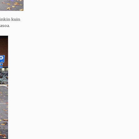
änkin kuin
tasoa.