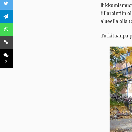
liikkumismuoto
fillarointiin 
alueella olla 
Tutkitaanpa p
2