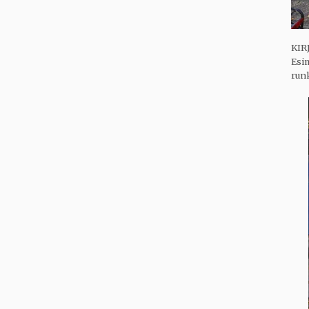
KIR
Esim
runk