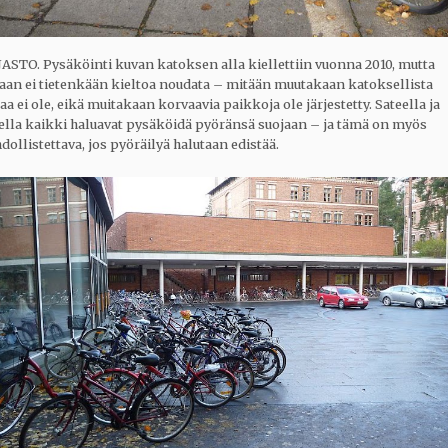
ASTO. Pysäköinti kuvan katoksen alla kiellettiin vuonna 2010, mutta
aan ei tietenkään kieltoa noudata – mitään muutakaan katoksellista
aa ei ole, eikä muitakaan korvaavia paikkoja ole järjestetty. Sateella ja
vella kaikki haluavat pysäköidä pyöränsä suojaan – ja tämä on myös
ollistettava, jos pyöräilyä halutaan edistää.