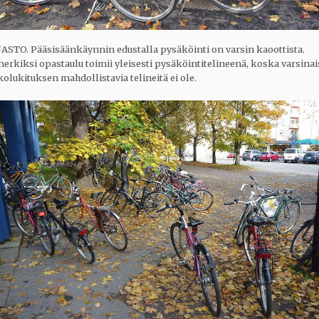
JASTO. Pääsisäänkäynnin edustalla pysäköinti on varsin kaoottista.
erkiksi opastaulu toimii yleisesti pysäköintitelineenä, koska varsinai
olukituksen mahdollistavia telineitä ei ole.