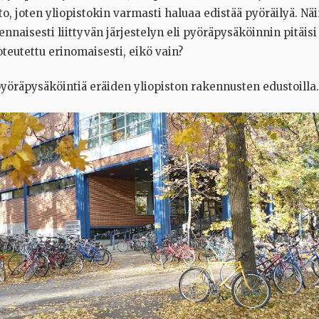
, joten yliopistokin varmasti haluaa edistää pyöräilyä. Näi
olennaisesti liittyvän järjestelyn eli pyöräpysäköinnin pitäisi
toteutettu erinomaisesti, eikö vain?
yöräpysäköintiä eräiden yliopiston rakennusten edustoilla.