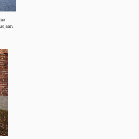
laa
uojaan.