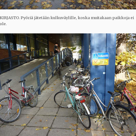
KIRJASTO. Pyöriä jätetään kulkuväylille, koska muitakaan paikkoja ei
ole.