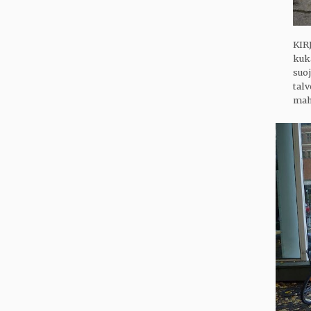
KIRJ
kuk
suoj
tal
mahd