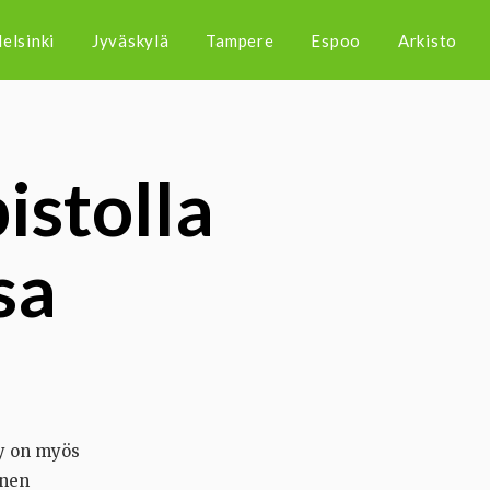
elsinki
Jyväskylä
Tampere
Espoo
Arkisto
istolla
sa
ly on myös
inen