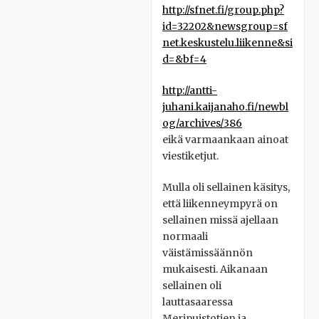
http://sfnet.fi/group.php?
id=32202&newsgroup=sf
net.keskustelu.liikenne&si
d=&bf=4
http://antti-
juhani.kaijanaho.fi/newbl
og/archives/386
eikä varmaankaan ainoat
viestiketjut.
Mulla oli sellainen käsitys,
että liikenneympyrä on
sellainen missä ajellaan
normaali
väistämissäännön
mukaisesti. Aikanaan
sellainen oli
lauttasaaressa
Meripuistotien ja