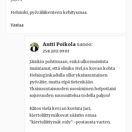
Helsinki, pyöräliikenteen kehitysmaa.
Vastaa
Antti Poikola
sanoo:
25.8.2011 09:03
Jäinkin pohtimaan, enkä ulkomuistista
muistanut, että olisiko Hel_44 kuvan kohta
Helsinginkadulla ollut yksisuuntainen
pyörätie, mutta eipä tietenkään.
Yksisuuntaisuuden suosiminen helpottaisi
sujuvuuden suunnittelua todella paljon!
Kiitos vielä kerran kuvista Jari,
kiertoliittymäkuvat säästin omaa
”kiertoliittymät only” -postausta varten.