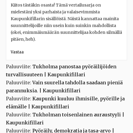
Kiitos tästäkin osasta! Tämä vertailusarja on
mielestäni yksi parhaista ja valaisevimmista
Kaupunkifillarin sisällöistä. Näistä kannattaa mainita
suunnittelijoille niin usein kuin suinkin mahdollista
(okei, enimmäismäärän suunnittelijaa kohden silmällä
pitäen, heh).
Vastaa
Paluuviite:
Tukholma panostaa pyöräilijöiden
turvallisuuteen | Kaupunkifillari
Paluuviite:
Vain suurella tahdolla saadaan pieniä
parannuksia. | Kaupunkifillari
Paluuviite:
Kaupunki kuuluu ihmisille, pyörille ja
elämälle | Kaupunkifillari
Paluuviite:
Tukholman toisenlainen auraustyyli |
Kaupunkifillari
Paluuviite:
Pyöräily, demokratia ja tasa-arvo |