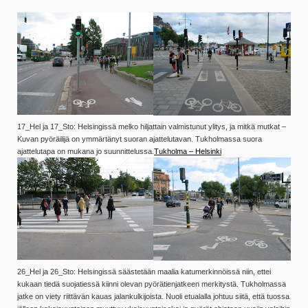
17_Hel ja 17_Sto: Helsingissä melko hiljattain valmistunut ylitys, ja mitkä mutkat –
Kuvan pyöräilijä on ymmärtänyt suoran ajattelutavan. Tukholmassa suora
ajattelutapa on mukana jo suunnittelussa.
Tukholma – Helsinki
26_Hel ja 26_Sto: Helsingissä säästetään maalia katumerkinnöissä niin, ettei
kukaan tiedä suojatiessä kiinni olevan pyörätienjatkeen merkitystä. Tukholmassa
jatke on viety riittävän kauas jalankulkijoista. Nuoli etualalla johtuu siitä, että tuossa