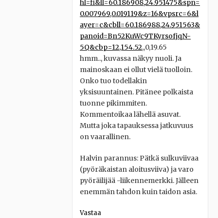
hl=fi&ll=60.186908,24.951475&spn=
0.007969,0.019119&z=16&vpsrc=6&l
ayer=c&cbll=60.186988,24.951563&
panoid=Bn52KuWc9TKyrsofjqN-
5Q&cbp=12,154.52
,,0,19.65
hmm.., kuvassa näkyy nuoli. Ja
mainoskaan ei ollut vielä tuolloin.
Onko tuo todellakin
yksisuuntainen. Pitänee polkaista
tuonne pikimmiten.
Kommentoikaa lähellä asuvat.
Mutta joka tapauksessa jatkuvuus
on vaarallinen.
Halvin parannus: Pätkä sulkuviivaa
(pyöräkaistan aloitusviiva) ja varo
pyöräilijää -liikennemerkki. Jälleen
enemmän tahdon kuin taidon asia.
Vastaa