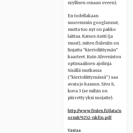
syyllisen omaan oveen).
En todellakaan
suuremmin googlannut,
mutta tuo nyt on pakko
laittaa. Katsos Antti (ja
muut), miten finlexiin on
linjattu ”kiertoliittymän”
kaarteet. Kuin Ahveniston
optimaalinen ajolinja.
Sisällä mutkassa
(”kiertoliittymässä”) saa
avata jo kaasun. Sivu 8,
kuva 3 (se mihin on
piirretty yksi suojatie).
http://www.finlex.fi/data/n
ormit/9252-nkfin.pdf
Vastaa