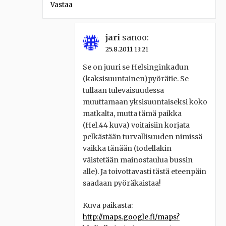
Vastaa
jari
sanoo:
25.8.2011 13:21
Se on juuri se Helsinginkadun
(kaksisuuntainen)pyörätie. Se
tullaan tulevaisuudessa
muuttamaan yksisuuntaiseksi koko
matkalta, mutta tämä paikka
(Hel_44 kuva) voitaisiin korjata
pelkästään turvallisuuden nimissä
vaikka tänään (todellakin
väistetään mainostaulua bussin
alle). Ja toivottavasti tästä eteenpäin
saadaan pyöräkaistaa!
Kuva paikasta:
http://maps.google.fi/maps?