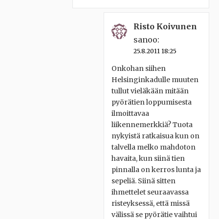
Risto Koivunen
sanoo:
25.8.2011 18:25
Onkohan siihen
Helsinginkadulle muuten
tullut vieläkään mitään
pyörätien loppumisesta
ilmoittavaa
liikennemerkkiä? Tuota
nykyistä ratkaisua kun on
talvella melko mahdoton
havaita, kun siinä tien
pinnalla on kerros lunta ja
sepeliä. Siinä sitten
ihmettelet seuraavassa
risteyksessä, että missä
välissä se pyörätie vaihtui