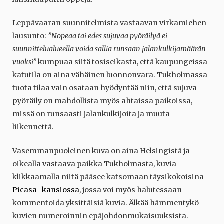
Leppävaaran suunnitelmista vastaavan virkamiehen
lausunto:
”Nopeaa tai edes sujuvaa pyöräilyä ei
suunnittelualueella voida sallia runsaan jalankulkijamäärän
vuoksi”
kumpuaa siitä tosiseikasta, että kaupungeissa
katutila on aina vähäinen luonnonvara. Tukholmassa
tuota tilaa vain osataan hyödyntää niin, että sujuva
pyöräily on mahdollista myös ahtaissa paikoissa,
missä on runsaasti jalankulkijoita ja muuta
liikennettä.
Vasemmanpuoleinen kuva on aina Helsingistä ja
oikealla vastaava paikka Tukholmasta, kuvia
klikkaamalla niitä pääsee katsomaan täysikokoisina
Picasa -kansiossa
, jossa voi myös halutessaan
kommentoida yksittäisiä kuvia. Älkää hämmentykö
kuvien numeroinnin epäjohdonmukaisuuksista.