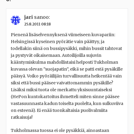
jari
sanoo:
25.8.2011 08:18
Pienenä lisäselvennyksenä viimeiseen kuvapariin:
Helsingissä kyseinen pyörätie vain päättyy, ja
todellakin siinä on bussipysäkki, mihin bussit tahtovat
ja pystyvät oikaisemaan. Autoilijoilla sujuvin
kääntymiskulma mahdollistaisi helposti Tukholman
kuvassa olevan ”suojapatin”, eikä se patti estä pysäkille
pääsyä. Voiko pyöräilijän turvallisuutta heikentää vain
siksi että bussi pääsee vaivattomammin pysäkille?
Lisäksi miksi tuota ole merkattu yksisuuntaiseksi
(HePon kuntokartoitus ihmetteli miten sinne pääsee
vastasuunnasta kadun toiselta puolelta, kun sulkuviiva
on esteenä). Ei enää tuonkaltaisia puolivalmiita
ratkaisuja!
Tukholmassa tuossa ei ole pysäkkiä, ainoastaan