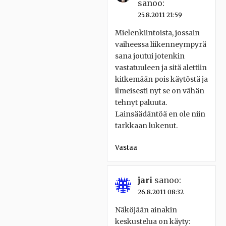
sanoo:
25.8.2011 21:59
Mielenkiintoista, jossain
vaiheessa liikenneympyrä
sana joutui jotenkin
vastatuuleen ja sitä alettiin
kitkemään pois käytöstä ja
ilmeisesti nyt se on vähän
tehnyt paluuta.
Lainsäädäntöä en ole niin
tarkkaan lukenut.
Vastaa
jari
sanoo:
26.8.2011 08:32
Näköjään ainakin
keskustelua on käyty: