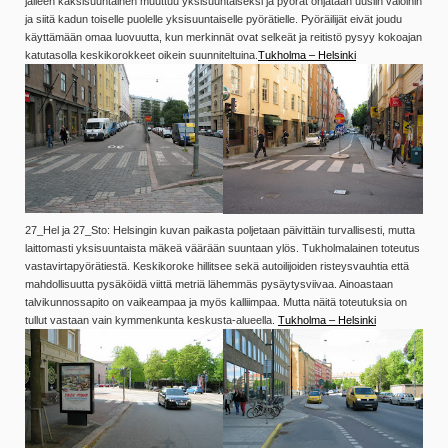
jälleen kaksisuuntainen muuttuu yksisuuntaiseksi ja pyörät ohjataan uusiin valoihin
ja siitä kadun toiselle puolelle yksisuuntaiselle pyörätielle. Pyöräilijät eivät joudu
käyttämään omaa luovuutta, kun merkinnät ovat selkeät ja reitistö pysyy kokoajan
katutasolla keskikorokkeet oikein suunniteltuina.
Tukholma – Helsinki
27_Hel ja 27_Sto: Helsingin kuvan paikasta poljetaan päivittäin turvallisesti, mutta
laittomasti yksisuuntaista mäkeä väärään suuntaan ylös. Tukholmalainen toteutus
vastavirtapyörätiestä. Keskikoroke hillitsee sekä autoilijoiden risteysvauhtia että
mahdollisuutta pysäköidä viittä metriä lähemmäs pysäytysviivaa. Ainoastaan
talvikunnossapito on vaikeampaa ja myös kalliimpaa. Mutta näitä toteutuksia on
tullut vastaan vain kymmenkunta keskusta-alueella.
Tukholma – Helsinki