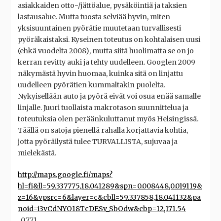
asiakkaiden otto-/jättöalue, pysäköintiä ja taksien
lastausalue. Mutta tuosta selviää hyvin, miten
yksisuuntainen pyörätie muutetaan turvallisesti
pyöräkaistaksi. Kyseinen toteutus on kohtalaisen uusi
(ehkä vuodelta 2008), mutta siitä huolimatta se on jo
kerran revitty auki ja tehty uudelleen. Googlen 2009
näkymästä hyvin huomaa, kuinka sitä on linjattu
uudelleen pyörätien kummaltakin puolelta.
Nykyisellään auto ja pyörä eivät voi osua enää samalle
linjalle. Juuri tuollaista makrotason suunnittelua ja
toteutuksia olen peräänkuluttanut myös Helsingissä.
Täällä on satoja pienellä rahalla korjattavia kohtia,
jotta pyöräilystä tulee TURVALLISTA, sujuvaa ja
mielekästä.
http://maps.google.fi/maps?
hl=fi&ll=59.337775,18.041289&spn=0.008448,0.019119&
z=16&vpsrc=6&layer=c&cbll=59.337858,18.041132&pa
noid=i3vCdNYO18TcDESv_SbOdw&cbp=12,171.54
,,0,7.71