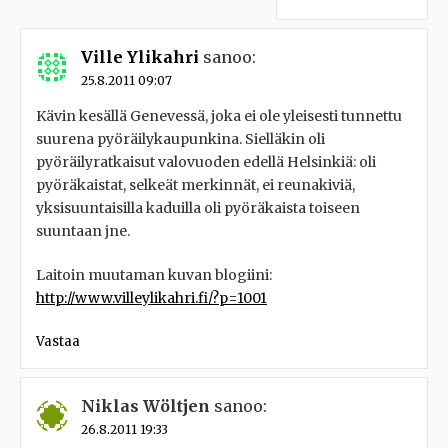
Ville Ylikahri
sanoo:
25.8.2011 09:07
Kävin kesällä Genevessä, joka ei ole yleisesti tunnettu
suurena pyöräilykaupunkina. Sielläkin oli
pyöräilyratkaisut valovuoden edellä Helsinkiä: oli
pyöräkaistat, selkeät merkinnät, ei reunakiviä,
yksisuuntaisilla kaduilla oli pyöräkaista toiseen
suuntaan jne.
Laitoin muutaman kuvan blogiini:
http://www.villeylikahri.fi/?p=1001
Vastaa
Niklas Wöltjen
sanoo:
26.8.2011 19:33