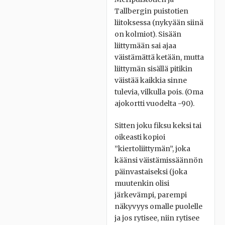
Tallbergin puistotien
liitoksessa (nykyään siinä
on kolmiot). Sisään
liittymään sai ajaa
väistämättä ketään, mutta
liittymän sisällä pitikin
väistää kaikkia sinne
tulevia, vilkulla pois. (Oma
ajokortti vuodelta -90).
Sitten joku fiksu keksi tai
oikeasti kopioi
”kiertoliittymän”, joka
käänsi väistämissäännön
päinvastaiseksi (joka
muutenkin olisi
järkevämpi, parempi
näkyvyys omalle puolelle
ja jos rytisee, niin rytisee