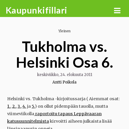
Skip
Kaupunkifillari
to
content
Yleinen
Tukholma vs.
Helsinki Osa 6.
keskiviikko, 24. elokuuta 2011
Antti Poikola
Helsinki vs. Tukholma -kirjoitussarja ( Aiemmat osat:
1.
,
2.
,
3.
,
4.
ja
5.
) on ollut pidempään tauolla, mutta
viimeviikolla
raportoitu tapaus Leppävaaran
katusuunnitelmista
kirvoitti aiheen julkaista lisää
länsinaapurin oppeja.