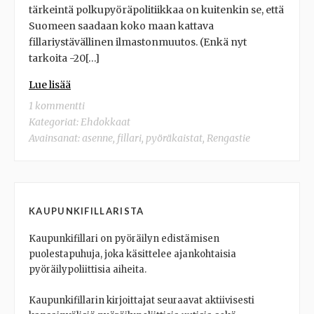
tärkeintä polkupyöräpolitiikkaa on kuitenkin se, että
Suomeen saadaan koko maan kattava
fillariystävällinen ilmastonmuutos. (Enkä nyt
tarkoita -20[…]
Lue lisää
1 kommentti
Kategoriat:
Ehdokkaat
Avainsanat:
asenne
,
fillari
,
pyöräkaistat
,
Rengastie
KAUPUNKIFILLARISTA
Kaupunkifillari on pyöräilyn edistämisen
puolestapuhuja, joka käsittelee ajankohtaisia
pyöräilypoliittisia aiheita.
Kaupunkifillarin kirjoittajat seuraavat aktiivisesti