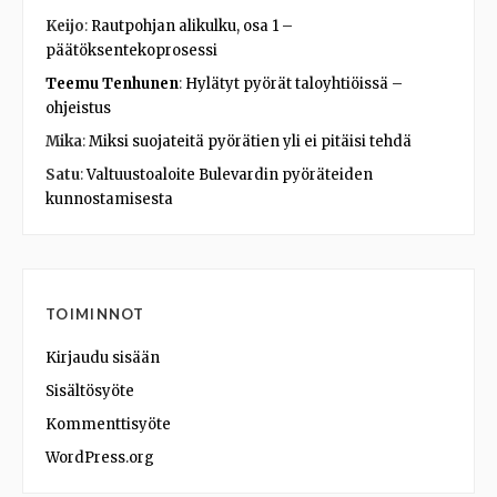
Keijo
:
Rautpohjan alikulku, osa 1 –
päätöksentekoprosessi
Teemu Tenhunen
:
Hylätyt pyörät taloyhtiöissä –
ohjeistus
Mika
:
Miksi suojateitä pyörätien yli ei pitäisi tehdä
Satu
:
Valtuustoaloite Bulevardin pyöräteiden
kunnostamisesta
TOIMINNOT
Kirjaudu sisään
Sisältösyöte
Kommenttisyöte
WordPress.org