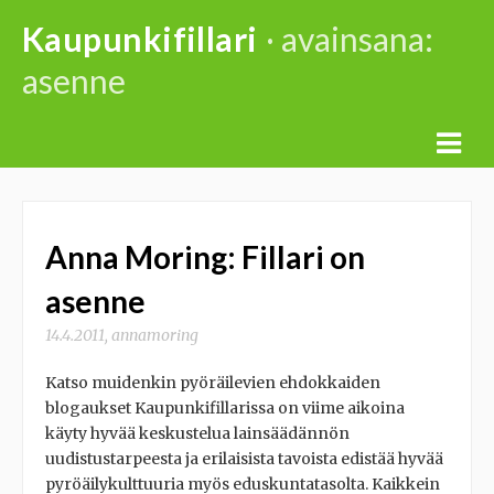
Skip
Kaupunkifillari
· avainsana:
to
asenne
content
Anna Moring: Fillari on
asenne
14.4.2011
,
annamoring
Katso muidenkin pyöräilevien ehdokkaiden
blogaukset Kaupunkifillarissa on viime aikoina
käyty hyvää keskustelua lainsäädännön
uudistustarpeesta ja erilaisista tavoista edistää hyvää
pyröäilykulttuuria myös eduskuntatasolta. Kaikkein