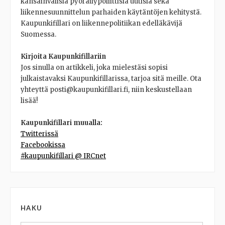
kansainvälisiä pyöräilypoliittisia uutisia sekä
liikennesuunnittelun parhaiden käytäntöjen kehitystä.
Kaupunkifillari on liikennepolitiikan edelläkävijä
Suomessa.
Kirjoita Kaupunkifillariin
Jos sinulla on artikkeli, joka mielestäsi sopisi
julkaistavaksi Kaupunkifillarissa, tarjoa sitä meille. Ota
yhteyttä posti@kaupunkifillari.fi, niin keskustellaan
lisää!
Kaupunkifillari muualla:
Twitterissä
Facebookissa
#kaupunkifillari @ IRCnet
HAKU