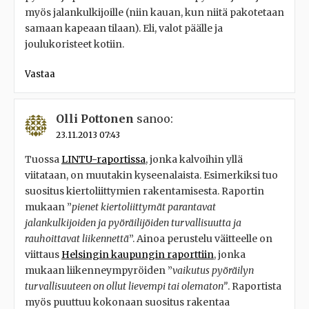
myös jalankulkijoille (niin kauan, kun niitä pakotetaan
samaan kapeaan tilaan). Eli, valot päälle ja
joulukoristeet kotiin.
Vastaa
Olli Pottonen
sanoo:
23.11.2013 07:43
Tuossa
LINTU-raportissa
, jonka kalvoihin yllä
viitataan, on muutakin kyseenalaista. Esimerkiksi tuo
suositus kiertoliittymien rakentamisesta. Raportin
mukaan ”
pienet kiertoliittymät parantavat
jalankulkijoiden ja pyöräilijöiden turvallisuutta ja
rauhoittavat liikennettä
”. Ainoa perustelu väitteelle on
viittaus
Helsingin kaupungin raporttiin
, jonka
mukaan liikenneympyröiden ”
vaikutus pyöräilyn
turvallisuuteen on ollut lievempi tai olematon”
. Raportista
myös puuttuu kokonaan suositus rakentaa