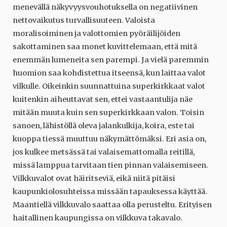
menevällä näkyvyysvouhotuksella on negatiivinen
nettovaikutus turvallisuuteen. Valoista
moralisoiminen ja valottomien pyöräilijöiden
sakottaminen saa monet kuvittelemaan, että mitä
enemmän lumeneita sen parempi. Ja vielä paremmin
huomion saa kohdistettua itseensä, kun laittaa valot
vilkulle. Oikeinkin suunnattuina superkirkkaat valot
kuitenkin aiheuttavat sen, ettei vastaantulija näe
mitään muuta kuin sen superkirkkaan valon. Toisin
sanoen, lähistöllä oleva jalankulkija, koira, este tai
kuoppa tiessä muuttuu näkymättömäksi. Eri asia on,
jos kulkee metsässä tai valaisemattomalla reitillä,
missä lamppua tarvitaan tien pinnan valaisemiseen.
Vilkkuvalot ovat häiritseviä, eikä niitä pitäisi
kaupunkiolosuhteissa missään tapauksessa käyttää.
Maantiellä vilkkuvalo saattaa olla perusteltu. Erityisen
haitallinen kaupungissa on vilkkuva takavalo.