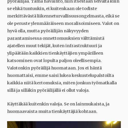
pyöräilijää. Tämä havainto, niin itsestään selvältä kuin
se ehkä tuntuukin, ei kuitenkaan ole todiste
merkittävästä liikenneturvallisuusongelmasta, eikä se
ole peruste ylenmääräiseen moralisoimiseen. Valot on
hyvä olla, mutta pyöräilijän näkyvyyden
parantamisessa onnettomuuksien välttämistä
ajatellen muut tekijät, kuten infrastruktuuri ja
ylipäätään kaikkien tienkäyttäjien ympärilleen
katsominen ovat lopulta paljon oleellisempia.
Valotonkin pyöräilijä huomataan. Jos ei häntä
huomattaisi, emme saisi lukea keskustelupalstoilta
kaikkia niitä kertomuksia, miten jonkun työmatkalla
sillä ja silläkin pyöräilijällä ei ollut valoja.
Käyttäkää kuitenkin valoja. Se on lainmukaista, ja
huomaavaista muita tienkäyttäjiä kohtaan.