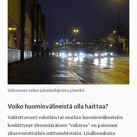
Valosaaste tekee jalankulkijoista pimeitä.
Voiko huomiovälineistä olla haittaa?
Valitettavasti valoihin tai muihin huomiovälineisiin
keskittynyt ylenmääräinen ”valistus” on paisunut
yliarvostettuihin mittasuhteisiin. Liiallisuuksiin