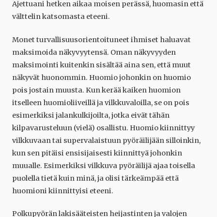
Ajettuani hetken aikaa moisen perässä, huomasin että
välttelin katsomasta eteeni.
Monet turvallisuusorientoituneet ihmiset haluavat
maksimoida näkyvyytensä. Oman näkyvyyden
maksimointi kuitenkin sisältää aina sen, että muut
näkyvät huonommin. Huomio johonkin on huomio
pois jostain muusta. Kun kerää kaiken huomion
itselleen huomioliiveillä ja vilkkuvaloilla, se on pois
esimerkiksi jalankulkijoilta, jotka eivät tähän
kilpavarusteluun (vielä) osallistu. Huomio kiinnittyy
vilkkuvaan tai supervalaistuun pyöräilijään silloinkin,
kun sen pitäisi ensisijaisesti kiinnittyä johonkin
muualle. Esimerkiksi vilkkuva pyöräilijä ajaa toisella
puolella tietä kuin minä, ja olisi tärkeämpää että
huomioni kiinnittyisi eteeni.
Polkupyörän lakisääteisten heijastinten ja valojen