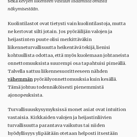
sekä
kevyen liikenteen vastuun lisäämistä omasta
näkymisestään
.
Kuolintilastot ovat tietysti vain kuolintilastoja, mutta
ne kertovat silti jotain. Jos pyöräilijän valojen ja
heijastinten puute olisi merkittäväkin
liikenneturvallisuutta heikentävä tekijä, lienisi
kohtuullista odottaa, että myös kuolemaan johtaneista
onnettomuuksista suurempi osa tapahtuisi pimeällä.
Talvella sattuu liikennesuoritteeseen nähden
vähemmän
pyöräilyonnettomuuksia kuin kesällä.
Tämä johtuu todennäköisesti pienemmistä
ajonopeuksista.
Turvallisuuskysymyksissä monet asiat ovat intuition
vastaisia. Kirkkaiden valojen ja heijastinliivien
turvallisuutta parantava vaikutus tai niiden
hyödyllisyys ylipäätään otetaan helposti itsestään