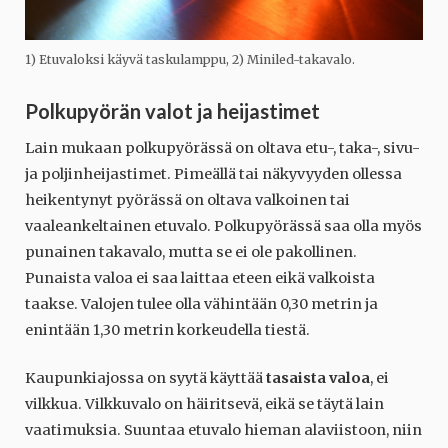
1) Etuvaloksi käyvä taskulamppu, 2) Miniled-takavalo.
Polkupyörän valot ja heijastimet
Lain mukaan polkupyörässä on oltava etu-, taka-, sivu-
ja poljinheijastimet. Pimeällä tai näkyvyyden ollessa
heikentynyt pyörässä on oltava valkoinen tai
vaaleankeltainen etuvalo. Polkupyörässä saa olla myös
punainen takavalo, mutta se ei ole pakollinen.
Punaista valoa ei saa laittaa eteen eikä valkoista
taakse. Valojen tulee olla vähintään 0,30 metrin ja
enintään 1,30 metrin korkeudella tiestä.
Kaupunkiajossa on syytä käyttää
tasaista valoa
, ei
vilkkua. Vilkkuvalo on häiritsevä, eikä se täytä lain
vaatimuksia. Suuntaa etuvalo hieman alaviistoon, niin