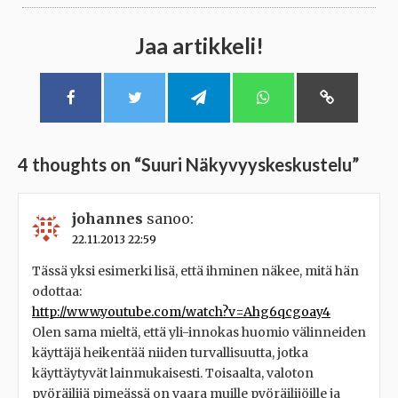
Jaa artikkeli!
4 thoughts on “
Suuri Näkyvyyskeskustelu
”
johannes
sanoo:
22.11.2013 22:59
Tässä yksi esimerki lisä, että ihminen näkee, mitä hän
odottaa:
http://www.youtube.com/watch?v=Ahg6qcgoay4
Olen sama mieltä, että yli-innokas huomio välinneiden
käyttäjä heikentää niiden turvallisuutta, jotka
käyttäytyvät lainmukaisesti. Toisaalta, valoton
pyöräilijä pimeässä on vaara muille pyöräilijöille ja