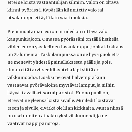
ettei se loista vastaantulijan silmiin. Valon on oltava
kiinni pyörässä. Kypärään kiinnitetty valo tai
otsalamppu ei täytä lain vaatimuksia.
Pieni muutaman euron miniled on riittävä valo
kaupunkiajoon. Omassa pyörässäni on tällä hetkellä
viiden euron yksiledinen taskulamppu, jonka kirkkaus
on 25 lumenia. Taskulampuissa on se hyvä puoli että
ne menevät yhdestä painalluksesta päälle ja pois,
ilman että tarvitsee kliksutella läpi viittä eri
vilkkumoodia. Lisäksi ne ovat halvempia kuin
vastaavat pyörävaloina myytävät lamput, ja niihin
käyvät tavalliset sormiparistot. Huono puoli on,
etteivät ne yleensä loista sivulle. Miniledit loistavat
eteen ja sivulle, eivätkä ole liian kirkkaita. Mutta niissä
on useimmiten ainakin yksi vilkkumoodi, ja ne
vaativat nappiparistoja.