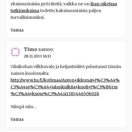
yksisuuntaisia pyöräteitä, vaikka ne on
ihan oikeissa
tutkimuksissa
todettu kaksisuuntaisia paljon
turvallisimmiksi.
Vastaa
Timo
sanoo:
28.11.2013 16:11
Olisikohan vilkkuvalo ja heijastinliivi pelastanut tämän
naisen kuolemalta:
http://www.hs.fi/kotimaa/Auton+ikkunat+j%C3%A4%
C3%A4ss%C3%A4+jalankulkija+kuoli+t%C3%B6rm
%C3%A4yksess%C3%A4/a1385446506028
Niinpä niin…
Vastaa