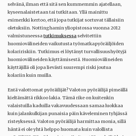
selvänä, ilman että sitä sen kummemmin ajatellaan,
kyseenalaistetaan tai tutkitaan. Yllä mainittu
esimerkki kertoo, että jopa tutkijat sortuvat tällaisiin
oletuksiin. Nottinghamin yliopistossa vuonna 2012
valmistuneessa
tutkimuksessa
selvitettiin
huomiovälineiden vaikutusta työmatkapyöräiljöiden
kolaririskiin. Tutkimus ei löytänyt turvallisuushyötyjä
huomiovälineiden käyttämisestä. Huomiovälineiden
käyttäjillä oli jopa lievästi suurempi riski joutua
kolariin kuin muilla.
Entä valottomat pyöräilijät? Valoton pyöräilijä pimeällä
kieltämättä rikkoo lakia. Tämä rike on kuitenkin
valaistuilla kaduilla vakavuudessaan samaa luokkaa
kuin jalankulkijan punaisia päin käveleminen tyhjässä
risteyksessä. Valoton pyöräilijä harmittaa monia, sillä
häntä ei ole yhtä helppo huomata kuin valollista