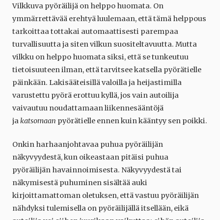
Vilkkuva pyöräilijä on helppo huomata. On
ymmärrettävää erehtyä luulemaan, että tämä helppous
tarkoittaa tottakai automaattisesti parempaa
turvallisuutta ja siten vilkun suositeltavuutta. Mutta
vilkku on helppo huomata siksi, että se tunkeutuu
tietoisuuteen ilman, että tarvitsee katsella pyörätielle
päinkään. Lakisääteisillä valoilla ja heijastimilla
varustettu pyörä erottuu kyllä, jos vain autoilija
vaivautuu noudattamaan liikennesääntöjä
ja
katsomaan
pyörätielle ennen kuin kääntyy sen poikki.
Onkin harhaanjohtavaa puhua pyöräilijän
näkyvyydestä, kun oikeastaan pitäisi puhua
pyöräilijän havainnoimisesta. Näkyvyydestä tai
näkymisestä puhuminen sisältää auki
kirjoittamattoman oletuksen, että vastuu pyöräilijän
nähdyksi tulemisella on pyöräilijällä itsellään, eikä