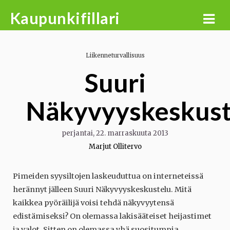
Skip
Kaupunkifillari
to
content
Liikenneturvallisuus
Suuri
Näkyvyyskeskust
perjantai, 22. marraskuuta 2013
Marjut Ollitervo
Pimeiden syysiltojen laskeuduttua on interneteissä
herännyt jälleen Suuri Näkyvyyskeskustelu. Mitä
kaikkea pyöräilijä voisi tehdä näkyvyytensä
edistämiseksi? On olemassa lakisääteiset heijastimet
ja valot. Sitten on olemassa yhä suositumpia