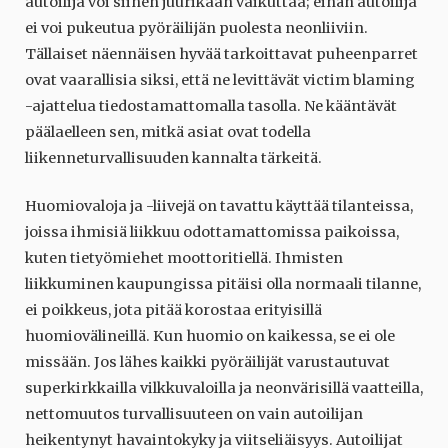
autoilija voi siihen juurikaan vaikuttaa; eihän autoilija
ei voi pukeutua pyöräilijän puolesta neonliiviin.
Tällaiset näennäisen hyvää tarkoittavat puheenparret
ovat vaarallisia siksi, että ne levittävät victim blaming
-ajattelua tiedostamattomalla tasolla. Ne kääntävät
päälaelleen sen, mitkä asiat ovat todella
liikenneturvallisuuden kannalta tärkeitä.
Huomiovaloja ja -liivejä on tavattu käyttää tilanteissa,
joissa ihmisiä liikkuu odottamattomissa paikoissa,
kuten tietyömiehet moottoritiellä. Ihmisten
liikkuminen kaupungissa pitäisi olla normaali tilanne,
ei poikkeus, jota pitää korostaa erityisillä
huomiovälineillä. Kun huomio on kaikessa, se ei ole
missään. Jos lähes kaikki pyöräilijät varustautuvat
superkirkkailla vilkkuvaloilla ja neonvärisillä vaatteilla,
nettomuutos turvallisuuteen on vain autoilijan
heikentynyt havaintokyky ja viitseliäisyys. Autoilijat