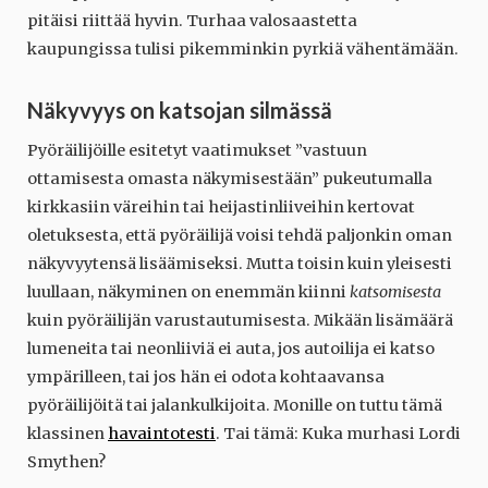
pitäisi riittää hyvin. Turhaa valosaastetta
kaupungissa tulisi pikemminkin pyrkiä vähentämään.
Näkyvyys on katsojan silmässä
Pyöräilijöille esitetyt vaatimukset ”vastuun
ottamisesta omasta näkymisestään” pukeutumalla
kirkkasiin väreihin tai heijastinliiveihin kertovat
oletuksesta, että pyöräilijä voisi tehdä paljonkin oman
näkyvyytensä lisäämiseksi. Mutta toisin kuin yleisesti
luullaan, näkyminen on enemmän kiinni
katsomisesta
kuin pyöräilijän varustautumisesta. Mikään lisämäärä
lumeneita tai neonliiviä ei auta, jos autoilija ei katso
ympärilleen, tai jos hän ei odota kohtaavansa
pyöräilijöitä tai jalankulkijoita. Monille on tuttu tämä
klassinen
havaintotesti
. Tai tämä: Kuka murhasi Lordi
Smythen?