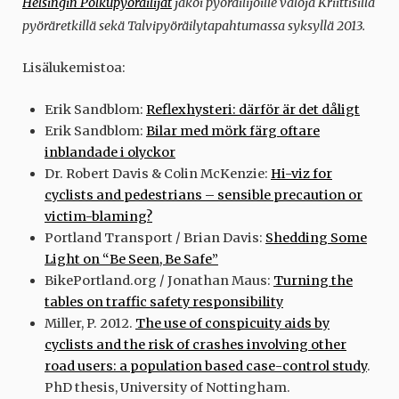
Helsingin Polkupyöräilijät
jakoi pyöräilijöille valoja Kriittisillä
pyöräretkillä sekä Talvipyöräilytapahtumassa syksyllä 2013.
Lisälukemistoa:
Erik Sandblom:
Reflexhysteri: därför är det dåligt
Erik Sandblom:
Bilar med mörk färg oftare
inblandade i olyckor
Dr. Robert Davis & Colin McKenzie:
Hi-viz for
cyclists and pedestrians – sensible precaution or
victim-blaming?
Portland Transport / Brian Davis:
Shedding Some
Light on “Be Seen, Be Safe”
BikePortland.org / Jonathan Maus:
Turning the
tables on traffic safety responsibility
Miller, P. 2012.
The use of conspicuity aids by
cyclists and the risk of crashes involving other
road users: a population based case-control study
.
PhD thesis, University of Nottingham.