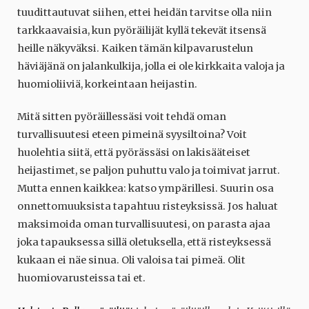
tuudittautuvat siihen, ettei heidän tarvitse olla niin
tarkkaavaisia, kun pyöräilijät kyllä tekevät itsensä
heille näkyväksi. Kaiken tämän kilpavarustelun
häviäjänä on jalankulkija, jolla ei ole kirkkaita valoja ja
huomioliiviä, korkeintaan heijastin.
Mitä sitten pyöräillessäsi voit tehdä oman
turvallisuutesi eteen pimeinä syysiltoina? Voit
huolehtia siitä, että pyörässäsi on lakisääteiset
heijastimet, se paljon puhuttu valo ja toimivat jarrut.
Mutta ennen kaikkea: katso ympärillesi. Suurin osa
onnettomuuksista tapahtuu risteyksissä. Jos haluat
maksimoida oman turvallisuutesi, on parasta ajaa
joka tapauksessa sillä oletuksella, että risteyksessä
kukaan ei näe sinua. Oli valoisa tai pimeä. Olit
huomiovarusteissa tai et.