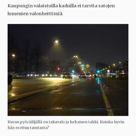
Kaupungin valaistuilla kaduilla ei tarvita satojen
lumenien valonheittimiä.
Kuvan pyöräilijällä on takavalo ja keltainen takki. Kuinka hyvin
hän erottuu taustasta?