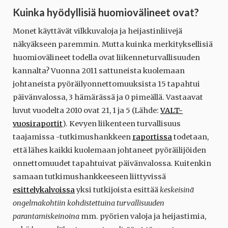
Kuinka hyödyllisiä huomiovälineet ovat?
Monet käyttävät vilkkuvaloja ja heijastinliivejä
näkyäkseen paremmin. Mutta kuinka merkityksellisiä
huomiovälineet todella ovat liikenneturvallisuuden
kannalta? Vuonna 2011 sattuneista kuolemaan
johtaneista pyöräilyonnettomuuksista 15 tapahtui
päivänvalossa, 3 hämärässä ja 0 pimeällä. Vastaavat
luvut vuodelta 2010 ovat 21, 1 ja 5 (Lähde:
VALT-
vuosiraportit
). Kevyen liikenteen turvallisuus
taajamissa -tutkimushankkeen
raportissa
todetaan,
että lähes kaikki kuolemaan johtaneet pyöräilijöiden
onnettomuudet tapahtuivat päivänvalossa
.
Kuitenkin
samaan tutkimushankkeeseen liittyvissä
esittelykalvoissa
yksi tutkijoista esittää
keskeisinä
ongelmakohtiin kohdistettuina turvallisuuden
parantamiskeinoina
mm. pyörien valoja ja heijastimia,