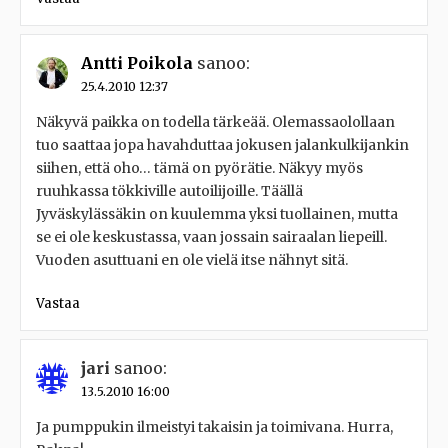
Antti Poikola
sanoo:
25.4.2010 12:37
Näkyvä paikka on todella tärkeää. Olemassaolollaan
tuo saattaa jopa havahduttaa jokusen jalankulkijankin
siihen, että oho… tämä on pyörätie. Näkyy myös
ruuhkassa tökkiville autoilijoille. Täällä
Jyväskylässäkin on kuulemma yksi tuollainen, mutta
se ei ole keskustassa, vaan jossain sairaalan liepeill.
Vuoden asuttuani en ole vielä itse nähnyt sitä.
Vastaa
jari
sanoo:
13.5.2010 16:00
Ja pumppukin ilmeistyi takaisin ja toimivana. Hurra,