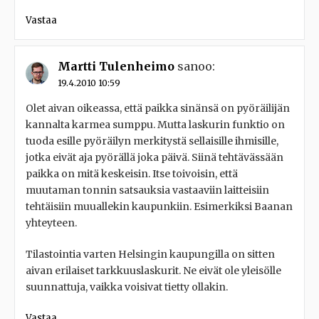
Vastaa
Martti Tulenheimo
sanoo:
19.4.2010 10:59
Olet aivan oikeassa, että paikka sinänsä on pyöräilijän
kannalta karmea sumppu. Mutta laskurin funktio on
tuoda esille pyöräilyn merkitystä sellaisille ihmisille,
jotka eivät aja pyörällä joka päivä. Siinä tehtävässään
paikka on mitä keskeisin. Itse toivoisin, että
muutaman tonnin satsauksia vastaaviin laitteisiin
tehtäisiin muuallekin kaupunkiin. Esimerkiksi Baanan
yhteyteen.
Tilastointia varten Helsingin kaupungilla on sitten
aivan erilaiset tarkkuuslaskurit. Ne eivät ole yleisölle
suunnattuja, vaikka voisivat tietty ollakin.
Vastaa