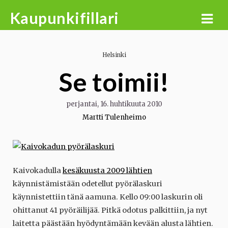
Skip
Kaupunkifillari
to
content
Helsinki
Se toimii!
perjantai, 16. huhtikuuta 2010
Martti Tulenheimo
Kaivokadulla
kesäkuusta 2009 lähtien
käynnistämistään odetellut pyörälaskuri
käynnistettiin tänä aamuna. Kello 09:00 laskurin oli
ohittanut 41 pyöräilijää. Pitkä odotus palkittiin, ja nyt
laitetta päästään hyödyntämään kevään alusta lähtien.