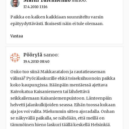
17.4.2010 13:16
Paikka on kaiken kaikkiaan suunniteltu varsin
epätyydyttävästi. Ikuisesti näin ei tule olemaan.
Vastaa
Pöörylä
sanoo:
19.4.2010 08:40
Onko tuo siinä Makkaratalon ja rautatieaseman
välissä? Pyörälaskurille ehkä toiseksihuonoin paikka
koko kaupungissa. Itäänpäin mentäessä ajettava
Kaivokatua Kaisaniemeen tai lähdettävä
seikkailemaan Kaisaniemenpuistoon. Länteenpäin
helvetti jalankulkijoiden seassa. Eihän tuossa kukaan
aja jos voi valita. Mielummin sitten ajoradalla. Onhan
se näkyvällä paikalla, se nähdään, että meillä on
tämmöinen hieno laskuri täällä keskellä Helsinkiä.