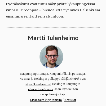
Pyörälaskurit ovat tuttu näky pyöräilykaupungeissa
ympäri Eurooppaa – hienoa, että nyt myös Helsinki sai
ensimmäisen laitteensa kuntoon.
Martti Tulenheimo
Kaupunginparantaja. Kaupunkifillarin perustaja.
ja Helsingin polkupyöräilijät (HePo) ry:n
Tuottaja
. Helsingin kaupungin
järjestökoordinaattori
jäsen. Pyöräliiton
rakennuslautakunnan
varapuheenjohtaja.
/
Lisää tältä kirjoittajalta
Kotisivu