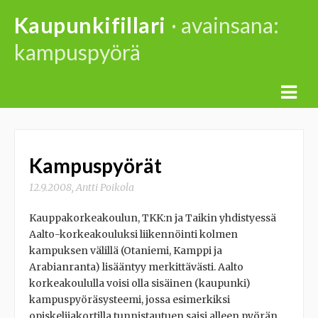
Skip
Kaupunkifillari
· avainsana:
to
kampuspyörä
content
Kampuspyörät
12.9.2008
,
Antti Poikola
Kauppakorkeakoulun, TKK:n ja Taikin yhdistyessä
Aalto-korkeakouluksi liikennöinti kolmen
kampuksen välillä (Otaniemi, Kamppi ja
Arabianranta) lisääntyy merkittävästi. Aalto
korkeakoululla voisi olla sisäinen (kaupunki)
kampuspyöräsysteemi, jossa esimerkiksi
opiskelijakortilla tunnistautuen saisi alleen pyörän,