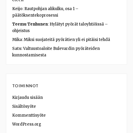
Keijo
:
Rautpohjan alikulku, osa 1 –
päätöksentekoprosessi
Teemu Tenhunen
:
Hylätyt pyörät taloyhtiöissä –
ohjeistus
Mika
:
Miksi suojateitä pyörätien yli ei pitäisi tehdä
Satu
:
Valtuustoaloite Bulevardin pyöräteiden
kunnostamisesta
TOIMINNOT
Kirjaudu sisään
Sisältösyöte
Kommenttisyöte
WordPress.org