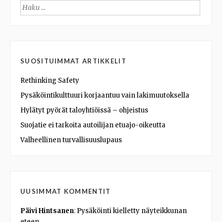
Haku:
SUOSITUIMMAT ARTIKKELIT
Rethinking Safety
Pysäköintikulttuuri korjaantuu vain lakimuutoksella
Hylätyt pyörät taloyhtiöissä – ohjeistus
Suojatie ei tarkoita autoilijan etuajo-oikeutta
Valheellinen turvallisuuslupaus
UUSIMMAT KOMMENTIT
Päivi Hintsanen
:
Pysäköinti kielletty näyteikkunan
eteen