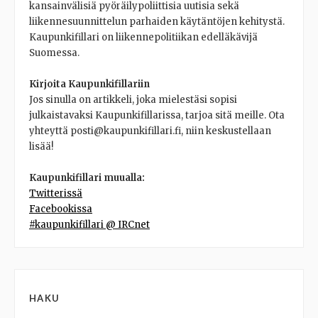
kansainvälisiä pyöräilypoliittisia uutisia sekä
liikennesuunnittelun parhaiden käytäntöjen kehitystä.
Kaupunkifillari on liikennepolitiikan edelläkävijä
Suomessa.
Kirjoita Kaupunkifillariin
Jos sinulla on artikkeli, joka mielestäsi sopisi
julkaistavaksi Kaupunkifillarissa, tarjoa sitä meille. Ota
yhteyttä posti@kaupunkifillari.fi, niin keskustellaan
lisää!
Kaupunkifillari muualla:
Twitterissä
Facebookissa
#kaupunkifillari @ IRCnet
HAKU