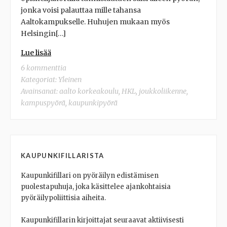
jonka voisi palauttaa mille tahansa
Aaltokampukselle. Huhujen mukaan myös
Helsingin[…]
Lue lisää
6 kommenttia
Kategoriat: Yleinen
Avainsanat:
aalto korkeakoulu
,
HKL
,
joukkoliikenne
,
kampuspyörä
,
kaupunkipyörä
KAUPUNKIFILLARISTA
Kaupunkifillari on pyöräilyn edistämisen
puolestapuhuja, joka käsittelee ajankohtaisia
pyöräilypoliittisia aiheita.
Kaupunkifillarin kirjoittajat seuraavat aktiivisesti