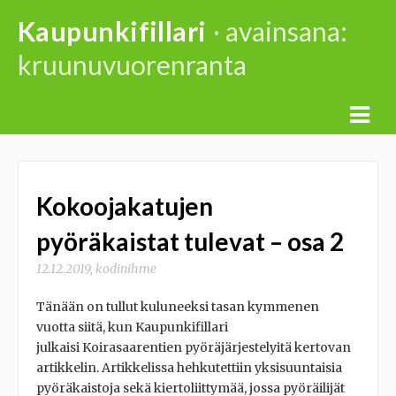
Skip
Kaupunkifillari
· avainsana:
to
kruunuvuorenranta
content
Kokoojakatujen
pyöräkaistat tulevat – osa 2
12.12.2019
,
kodinihme
Tänään on tullut kuluneeksi tasan kymmenen
vuotta siitä, kun Kaupunkifillari
julkaisi Koirasaarentien pyöräjärjestelyitä kertovan
artikkelin. Artikkelissa hehkutettiin yksisuuntaisia
pyöräkaistoja sekä kiertoliittymää, jossa pyöräilijät