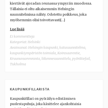
kiertävät ajoradan reunassa ympyrän muodossa.
Tällaisia ei oltu aikaisemmin Helsingin
suunnitelmissa nähty. Odotettu poikkeus, joka
myöhemmin olisi toivottavasti[…]
Lue lisää
Ei kommentteja
Kategoriat:
Helsinki
Avainsanat:
Helsingin kaupunki
,
katusuunnitelma
,
kaupunkiympäristön toimiala
,
Koirasaarentie
,
Kruunuvuorenranta
,
liikennesuunnittelu
,
pyörätiefail
,
Tukholma
KAUPUNKIFILLARISTA
Kaupunkifillari on pyöräilyn edistämisen
puolestapuhuja, joka käsittelee ajankohtaisia