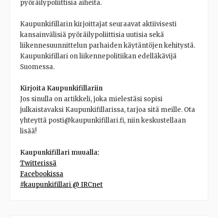
pyöräilypoliittisia aiheita.
Kaupunkifillarin kirjoittajat seuraavat aktiivisesti
kansainvälisiä pyöräilypoliittisia uutisia sekä
liikennesuunnittelun parhaiden käytäntöjen kehitystä.
Kaupunkifillari on liikennepolitiikan edelläkävijä
Suomessa.
Kirjoita Kaupunkifillariin
Jos sinulla on artikkeli, joka mielestäsi sopisi
julkaistavaksi Kaupunkifillarissa, tarjoa sitä meille. Ota
yhteyttä posti@kaupunkifillari.fi, niin keskustellaan
lisää!
Kaupunkifillari muualla:
Twitterissä
Facebookissa
#kaupunkifillari @ IRCnet