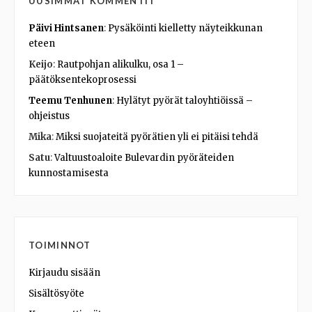
UUSIMMAT KOMMENTIT
Päivi Hintsanen
:
Pysäköinti kielletty näyteikkunan
eteen
Keijo
:
Rautpohjan alikulku, osa 1 –
päätöksentekoprosessi
Teemu Tenhunen
:
Hylätyt pyörät taloyhtiöissä –
ohjeistus
Mika
:
Miksi suojateitä pyörätien yli ei pitäisi tehdä
Satu
:
Valtuustoaloite Bulevardin pyöräteiden
kunnostamisesta
TOIMINNOT
Kirjaudu sisään
Sisältösyöte