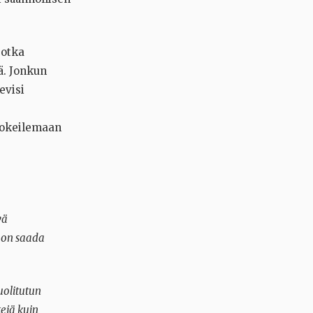
jotka
ä. Jonkun
evisi
kokeilemaan
vä
a on saada
uolitutun
tejä kuin