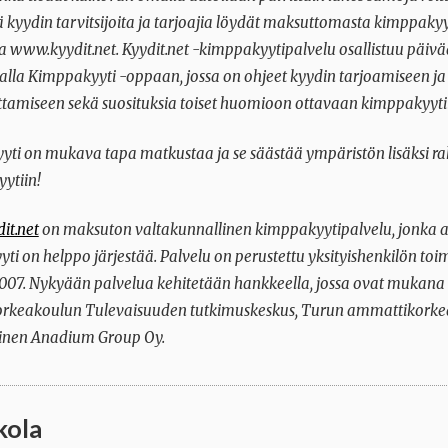
ää kyydin tarvitsijoita ja tarjoajia löydät maksuttomasta kimppaky
ta www.kyydit.net. Kyydit.net -kimppakyytipalvelu osallistuu päiv
alla Kimppakyyti -oppaan, jossa on ohjeet kyydin tarjoamiseen ja
tamiseen sekä suosituksia toiset huomioon ottavaan kimppakyyti
ti on mukava tapa matkustaa ja se säästää ympäristön lisäksi ra
ytiin!
it.net
on maksuton valtakunnallinen kimppakyytipalvelu, jonka a
ti on helppo järjestää. Palvelu on perustettu yksityishenkilön toi
07. Nykyään palvelua kehitetään hankkeella, jossa ovat mukana
rkeakoulun Tulevaisuuden tutkimuskeskus, Turun ammattikorke
äinen Anadium Group Oy.
kola