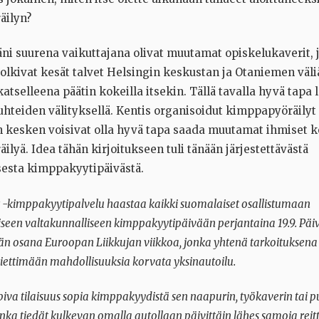
äilyn?
läni suurena vaikuttajana olivat muutamat opiskelukaverit, 
polkivat kesät talvet Helsingin keskustan ja Otaniemen väli
tselleena päätin kokeilla itsekin. Tällä tavalla hyvä tapa l
uhteiden välityksellä. Kentis organisoidut kimppapyöräilyt
 kesken voisivat olla hyvä tapa saada muutamat ihmiset 
lyä. Idea tähän kirjoitukseen tuli tänään järjestettävästä
sesta kimppakyytipäivästä.
-kimppakyytipalvelu haastaa kaikki suomalaiset osallistumaan
een valtakunnalliseen kimppakyytipäivään perjantaina 19.9. Päi
ään osana Euroopan Liikkujan viikkoa, jonka yhtenä tarkoituksen
iettimään mahdollisuuksia korvata yksinautoilu.
piva tilaisuus sopia kimppakyydistä sen naapurin, työkaverin tai p
onka tiedät kulkevan omalla autollaan päivittäin lähes samoja reit