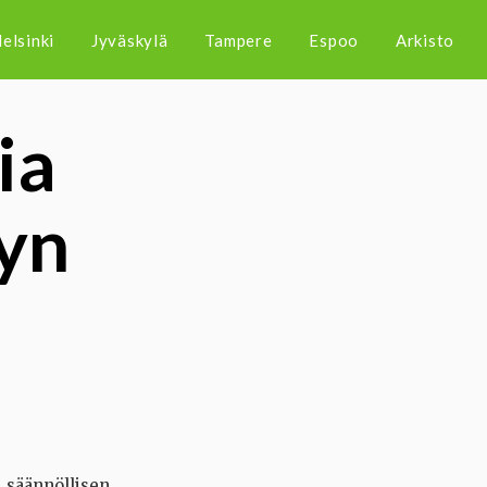
elsinki
Jyväskylä
Tampere
Espoo
Arkisto
ia
yn
i säännöllisen