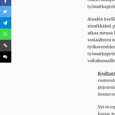
työmatkapyör
Ainakin itsel
sinnikkäästi 
aikaa menoa ka
sosiaalisten s
työkavereiden
työmatkapyöräi
valtakunnalli
Kyydit.net
ensimmäis
järjestet
ihmiset m
Nyt on so
kanssa, j