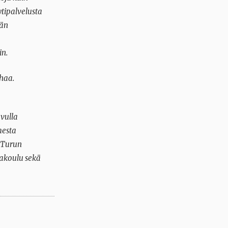
ytipalvelusta
ään
in.
haa.
vulla
mesta
 Turun
akoulu sekä