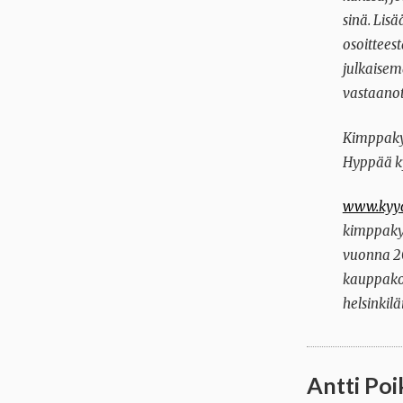
sinä. Lis
osoittees
julkaisem
vastaanot
Kimppakyy
Hyppää ky
www.kyyd
kimppakyy
vuonna 20
kauppako
helsinkil
Antti Poi