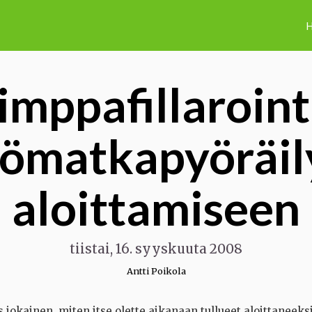
H
imppafillaroint
yömatkapyöräil
aloittamiseen
tiistai, 16. syyskuuta 2008
Antti Poikola
jokainen, miten itse olette aikanaan tullueet aloittaneeks