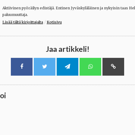
Aktiivinen pyöräilyn edistäjä. Entinen Jyväskyläläinen ja nykyisin taas He
paluumuuttaja.
/
Lisää tältä kirjoittajalta
Kotisivu
Jaa artikkeli!
oi