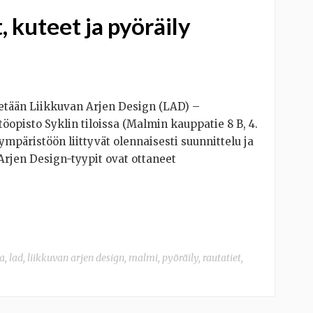
 kuteet ja pyöräily
estetään Liikkuvan Arjen Design (LAD) –
pisto Syklin tiloissa (Malmin kauppatie 8 B, 4.
mpäristöön liittyvät olennaisesti suunnittelu ja
 Arjen Design-tyypit ovat ottaneet
a
,
lad
,
liikkuvan arjen design
,
malmi
,
pyöräily
,
rautatiet
,