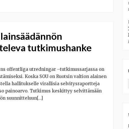
 lainsäädännön
steleva tutkimushanke
ens offentliga utredningar –tutkimussarjassa on
stämiseksi. Koska SOU on Ruotsin valtion alainen
ella hallitukselle virallisia selvitysraportteja
iso painoarvo. Tutkimus keskittyy selvittämään
tön suunnitteluun[…]