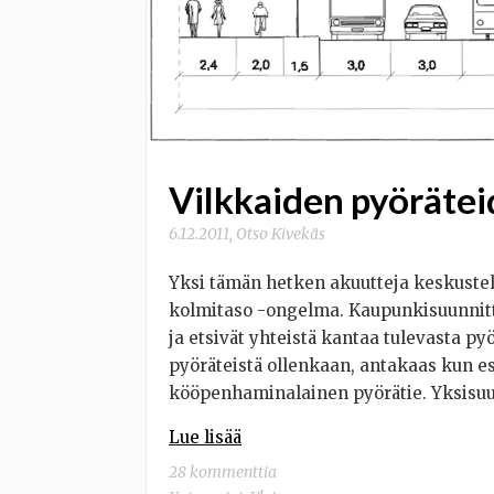
Vilkkaiden pyöräte
6.12.2011
,
Otso Kivekäs
Yksi tämän hetken akuutteja keskustel
kolmitaso -ongelma. Kaupunkisuunnitte
ja etsivät yhteistä kantaa tulevasta py
pyöräteistä ollenkaan, antakaas kun es
kööpenhaminalainen pyörätie. Yksisuu
Lue lisää
28 kommenttia