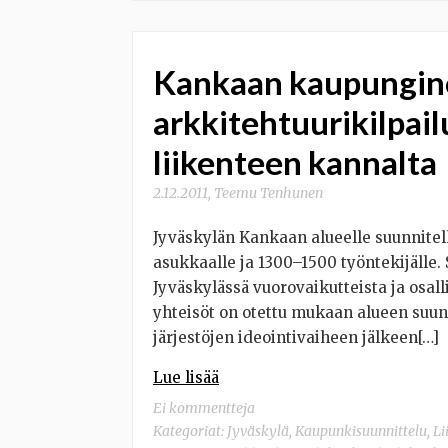
Kankaan kaupungin
arkkitehtuurikilpail
liikenteen kannalta
2.12.2011
,
Teemu Tenhunen
Jyväskylän Kankaan alueelle suunnite
asukkaalle ja 1300–1500 työntekijälle
Jyväskylässä vuorovaikutteista ja osal
yhteisöt on otettu mukaan alueen suunn
järjestöjen ideointivaiheen jälkeen[…]
Lue lisää
Ei kommentteja
Kategoriat:
Jyväskylä
,
Kaupunkisuunnittelu
,
Li