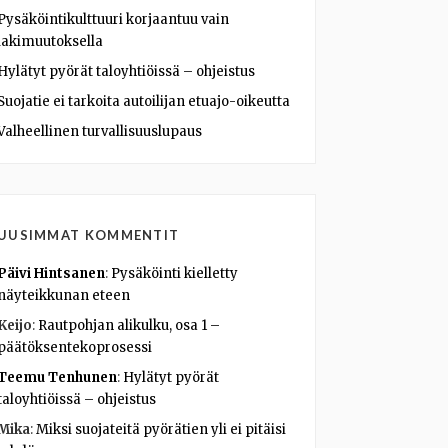
Pysäköintikulttuuri korjaantuu vain
lakimuutoksella
Hylätyt pyörät taloyhtiöissä – ohjeistus
Suojatie ei tarkoita autoilijan etuajo-oikeutta
Valheellinen turvallisuuslupaus
UUSIMMAT KOMMENTIT
Päivi Hintsanen
:
Pysäköinti kielletty
näyteikkunan eteen
Keijo
:
Rautpohjan alikulku, osa 1 –
päätöksentekoprosessi
Teemu Tenhunen
:
Hylätyt pyörät
taloyhtiöissä – ohjeistus
Mika
:
Miksi suojateitä pyörätien yli ei pitäisi