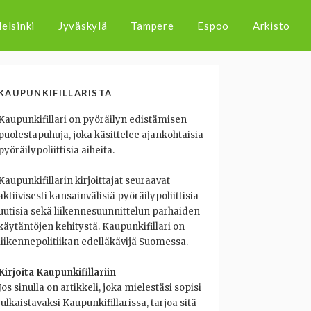
elsinki
Jyväskylä
Tampere
Espoo
Arkisto
KAUPUNKIFILLARISTA
Kaupunkifillari on pyöräilyn edistämisen
puolestapuhuja, joka käsittelee ajankohtaisia
pyöräilypoliittisia aiheita.
Kaupunkifillarin kirjoittajat seuraavat
aktiivisesti kansainvälisiä pyöräilypoliittisia
uutisia sekä liikennesuunnittelun parhaiden
käytäntöjen kehitystä. Kaupunkifillari on
liikennepolitiikan edelläkävijä Suomessa.
Kirjoita Kaupunkifillariin
Jos sinulla on artikkeli, joka mielestäsi sopisi
julkaistavaksi Kaupunkifillarissa, tarjoa sitä