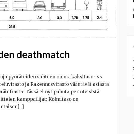
iden deathmatch
uja pyöräteiden suhteen on ns. kaksitaso- vs
luvirasto ja Rakennusvirasto vääntävät asiasta
öräinfrasta. Tässä ei nyt puhuta perinteisistä
ittelen kamppailijat: Kolmitaso on
ntaisen[…]