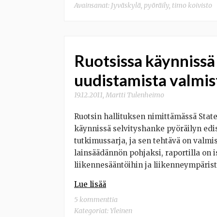
Avainsanat:
Jyväskylä
,
pyöräily
,
timo koivisto
Ruotsissa käynnissä
uudistamista valmi
19.12.2011
,
Martti Tulenheimo
Ruotsin hallituksen nimittämässä Stat
käynnissä selvityshanke pyöräilyn edi
tutkimussarja, ja sen tehtävä on valmist
lainsäädännön pohjaksi, raportilla on 
liikennesääntöihin ja liikenneympäris
Lue lisää
5 kommenttia
Kategoriat:
Yleinen