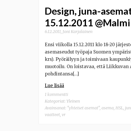
Design, juna-asemat,
15.12.2011 @Malmi
6.12.2011
,
Joni Karjalainen
Ensi viikolla 15.12.2011 klo 18-20 järj
asemaseudut työpaja Suomen ympäristöo
krs). Pyöräilyyn ja toimivaan kaupunkiy
muotoilu. On loistavaa, että Liikkuvan
pohdintansa[…]
Lue lisää
1 kommentti
Kategoriat:
Yleinen
Avainsanat:
"yhteiset asemat"
,
asema
,
HSL
,
jun
vaatteet
,
vr