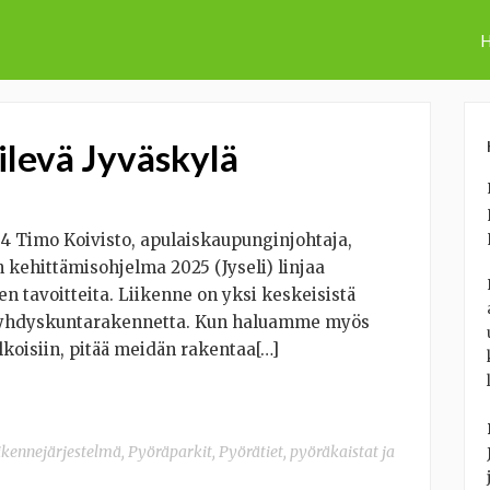
H
ilevä Jyväskylä
 4 Timo Koivisto, apulaiskaupunginjohtaja,
 kehittämisohjelma 2025 (Jyseli) linjaa
n tavoitteita. Liikenne on yksi keskeisistä
aa yhdyskuntarakennetta. Kun haluamme myös
lkoisiin, pitää meidän rakentaa[…]
ikennejärjestelmä
,
Pyöräparkit
,
Pyörätiet, pyöräkaistat ja