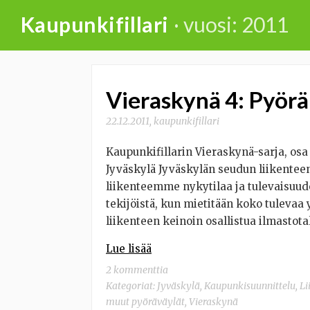
Skip
Kaupunkifillari
· vuosi: 2011
to
content
Vieraskynä 4: Pyörä
22.12.2011
,
kaupunkifillari
Kaupunkifillarin Vieraskynä-sarja, osa
Jyväskylä Jyväskylän seudun liikenteen
liikenteemme nykytilaa ja tulevaisuude
tekijöistä, kun mietitään koko tulev
liikenteen keinoin osallistua ilmastota
Lue lisää
2 kommenttia
Kategoriat:
Jyväskylä
,
Kaupunkisuunnittelu
,
Li
muut pyöräväylät
,
Vieraskynä