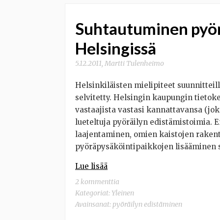
Suhtautuminen pyör
Helsingissä
5.12.2011
,
Martti Tulenheimo
Helsinkiläisten mielipiteet suunnitteil
selvitetty. Helsingin kaupungin tietok
vastaajista vastasi kannattavansa (jok
lueteltuja pyöräilyn edistämistoimia. 
laajentaminen, omien kaistojen rakenta
pyöräpysäköintipaikkojen lisääminen 
Lue lisää
2 kommenttia
Kategoriat:
Yleinen
Avainsanat:
pyöräilyn edistäminen