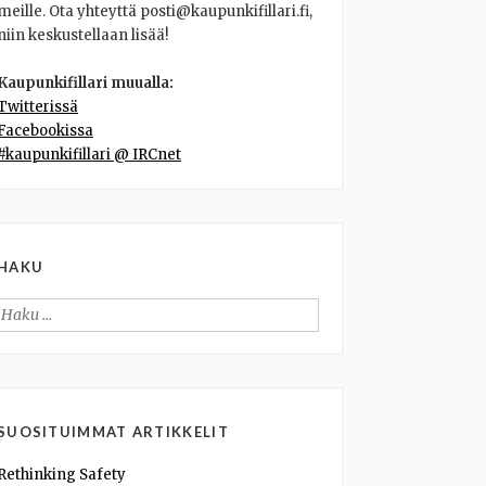
meille. Ota yhteyttä posti@kaupunkifillari.fi,
niin keskustellaan lisää!
Kaupunkifillari muualla:
Twitterissä
Facebookissa
#kaupunkifillari @ IRCnet
HAKU
Haku:
SUOSITUIMMAT ARTIKKELIT
Rethinking Safety