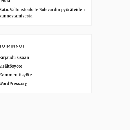
tehdä
Satu
:
Valtuustoaloite Bulevardin pyöräteiden
kunnostamisesta
TOIMINNOT
Kirjaudu sisään
Sisältösyöte
Kommenttisyöte
WordPress.org