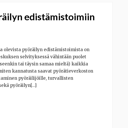
äilyn edistämistoimiin
la olevista pyöräilyn edistämistoimista on
eskuksen selvityksessä vähintään puolet
seenkin tai täysin samaa mieltä) kaikkia
Eniten kannatusta saavat pyörätieverkoston
minen pyöräilijöille, turvallisten
sekä pyöräilyn[…]