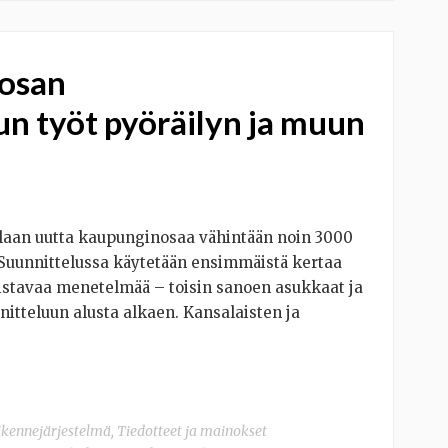
osan
un työt pyöräilyn ja muun
llaan uutta kaupunginosaa vähintään noin 3000
. Suunnittelussa käytetään ensimmäistä kertaa
listavaa menetelmää – toisin sanoen asukkaat ja
itteluun alusta alkaen. Kansalaisten ja
ikennejärjestelmä
,
Tiedotteet ja mainokset