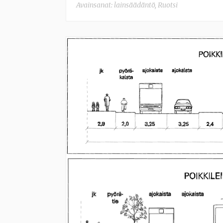
Avainsanat:
lainsäädäntö
,
Ruotsi