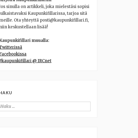
Jos sinulla on artikkeli, joka mielestäsi sopisi
julkaistavaksi Kaupunkifillarissa, tarjoa sitä
meille. Ota yhteyttä posti@kaupunkifillari.fi,
niin keskustellaan lisää!
Kaupunkifillari muualla:
Twitterissä
Facebookissa
#kaupunkifillari @ IRCnet
HAKU
Haku: