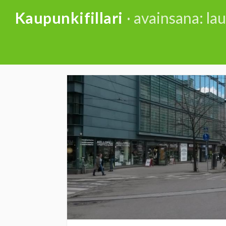
Skip
Kaupunkifillari
· avainsana: la
to
content