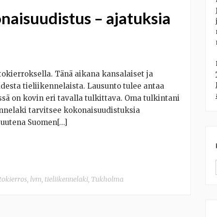
naisuudistus – ajatuksia
tokierroksella. Tänä aikana kansalaiset ja
desta tieliikennelaista. Lausunto tulee antaa
sä on kovin eri tavalla tulkittava. Oma tulkintani
ennelaki tarvitsee kokonaisuudistuksia
isuutena Suomen[…]
tokierros
,
lvm
,
tieliikennelaki
,
Tukholma