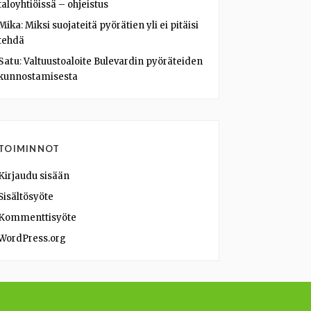
taloyhtiöissä – ohjeistus
Mika
:
Miksi suojateitä pyörätien yli ei pitäisi
tehdä
Satu
:
Valtuustoaloite Bulevardin pyöräteiden
kunnostamisesta
TOIMINNOT
Kirjaudu sisään
Sisältösyöte
Kommenttisyöte
WordPress.org