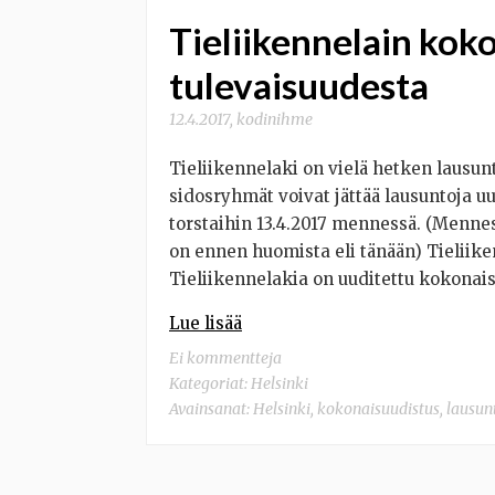
Tieliikennelain koko
tulevaisuudesta
12.4.2017
,
kodinihme
Tieliikennelaki on vielä hetken lausun
sidosryhmät voivat jättää lausuntoja uu
torstaihin 13.4.2017 mennessä. (Mennes
on ennen huomista eli tänään) Tieliik
Tieliikennelakia on uuditettu kokona
Lue lisää
Ei kommentteja
Kategoriat:
Helsinki
Avainsanat:
Helsinki
,
kokonaisuudistus
,
lausun