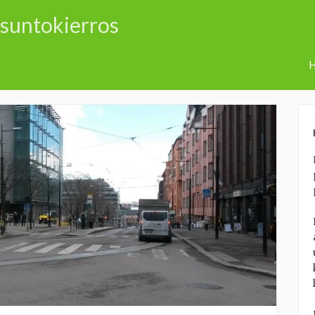
usuntokierros
H