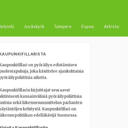
elsinki
Jyväskylä
Tampere
Espoo
Arkisto
KAUPUNKIFILLARISTA
Kaupunkifillari on pyöräilyn edistämisen
puolestapuhuja, joka käsittelee ajankohtaisia
pyöräilypoliittisia aiheita.
Kaupunkifillarin kirjoittajat seuraavat
aktiivisesti kansainvälisiä pyöräilypoliittisia
uutisia sekä liikennesuunnittelun parhaiden
käytäntöjen kehitystä. Kaupunkifillari on
liikennepolitiikan edelläkävijä Suomessa.
Kirjoita Kaupunkifillariin