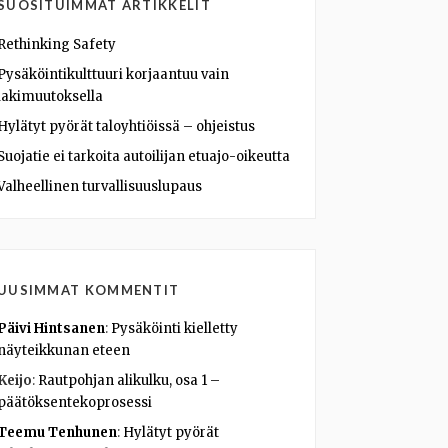
SUOSITUIMMAT ARTIKKELIT
Rethinking Safety
Pysäköintikulttuuri korjaantuu vain
lakimuutoksella
Hylätyt pyörät taloyhtiöissä – ohjeistus
Suojatie ei tarkoita autoilijan etuajo-oikeutta
Valheellinen turvallisuuslupaus
UUSIMMAT KOMMENTIT
Päivi Hintsanen
:
Pysäköinti kielletty
näyteikkunan eteen
Keijo
:
Rautpohjan alikulku, osa 1 –
päätöksentekoprosessi
Teemu Tenhunen
:
Hylätyt pyörät