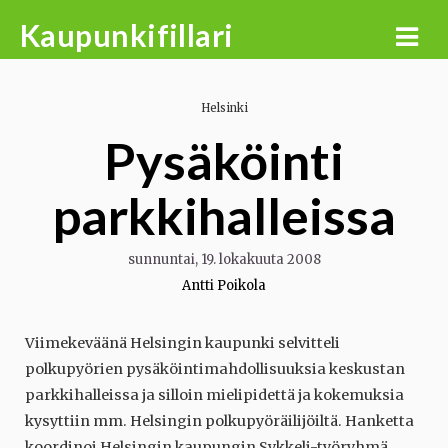
Skip
Kaupunkifillari
to
content
Helsinki
Pysäköinti
parkkihalleissa
sunnuntai, 19. lokakuuta 2008
Antti Poikola
Viimekeväänä Helsingin kaupunki selvitteli
polkupyörien pysäköintimahdollisuuksia keskustan
parkkihalleissa ja silloin mielipidettä ja kokemuksia
kysyttiin mm. Helsingin polkupyöräilijöiltä. Hanketta
koordinoi Helsingin kaupungin Sykkeli-työryhmä.