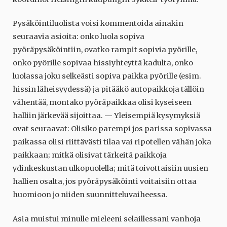
Pysäköintiluolista voisi kommentoida ainakin
seuraavia asioita: onko luola sopiva
pyöräpysäköintiin, ovatko rampit sopivia pyörille,
onko pyörille sopivaa hissiyhteyttä kadulta, onko
luolassa joku selkeästi sopiva paikka pyörille (esim.
hissin läheisyydessä) ja pitääkö autopaikkoja tällöin
vähentää, montako pyöräpaikkaa olisi kyseiseen
halliin järkevää sijoittaa. — Yleisempiä kysymyksiä
ovat seuraavat: Olisiko parempi jos parissa sopivassa
paikassa olisi riittävästi tilaa vai ripotellen vähän joka
paikkaan; mitkä olisivat tärkeitä paikkoja
ydinkeskustan ulkopuolella; mitä toivottaisiin uusien
hallien osalta, jos pyöräpysäköinti voitaisiin ottaa
huomioon jo niiden suunnitteluvaiheessa.
Asia muistui minulle mieleeni selaillessani vanhoja