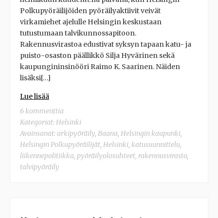
Polkupyöräilijöiden pyöräilyaktiivit veivät
virkamiehet ajelulle Helsingin keskustaan
tutustumaan talvikunnossapitoon.
Rakennusvirastoa edustivat syksyn tapaan katu- ja
puisto-osaston päällikkö Silja Hyvärinen sekä
kaupungininsinööri Raimo K. Saarinen. Näiden
lisäksi[…]
Lue lisää
6 kommenttia
Kategoriat:
Helsinki
Avainsanat:
arkipyöräily
,
Baana
,
Helsingin kaupunki
,
Helsingin Polkupyöräilijät
,
Helsinki
,
katusuunnittelu
,
liikennepolitiikka
,
pyöräilyolosuhteet
,
rakennusvirasto
,
talvipyöräily