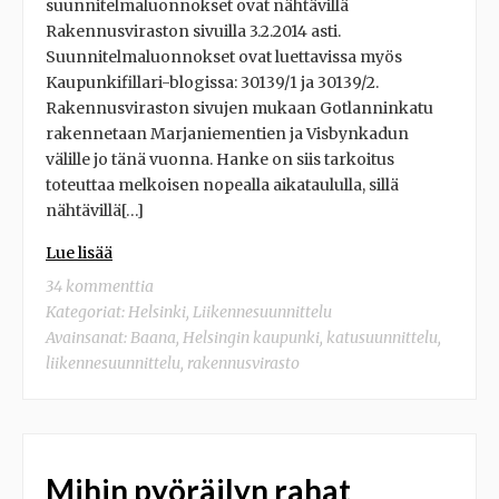
suunnitelmaluonnokset ovat nähtävillä
Rakennusviraston sivuilla 3.2.2014 asti.
Suunnitelmaluonnokset ovat luettavissa myös
Kaupunkifillari-blogissa: 30139/1 ja 30139/2.
Rakennusviraston sivujen mukaan Gotlanninkatu
rakennetaan Marjaniementien ja Visbynkadun
välille jo tänä vuonna. Hanke on siis tarkoitus
toteuttaa melkoisen nopealla aikataululla, sillä
nähtävillä[…]
Lue lisää
34 kommenttia
Kategoriat:
Helsinki
,
Liikennesuunnittelu
Avainsanat:
Baana
,
Helsingin kaupunki
,
katusuunnittelu
,
liikennesuunnittelu
,
rakennusvirasto
Mihin pyöräilyn rahat