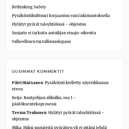
Rethinking Safety
Pysäköintikulttuuri korjaantuu vain lakimuutoksella
Hylätyt pyörät taloyhtiöissä – ohjeistus
Suojatie ei tarkoita autoilijan etuajo-oikeutta
Valheellinen turvallisuuslupaus
UUSIMMAT KOMMENTIT
Päivi Hintsanen
:
Pysäköinti kielletty näyteikkunan
eteen
Keijo
:
Rautpohjan alikulku, osa 1 –
päätöksentekoprosessi
Teemu Tenhunen
:
Hylätyt pyörät taloyhtiöissä –
ohjeistus
Mika
:
Miksi suojateitä pyörätien yli ei pitäisi tehdä