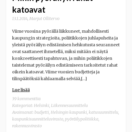
katoavat
13.1.2014
,
Marjut Ollitervo
Viime vuosina pyörällä liikkuneet, mahdollisesti
kaupungin strategioita, poliitikkojen juhlapuheita ja
yleistä pyöräilyn edistämisen hehkutusta seuranneet
ovat saattaneet ihmetellä, miksi mitään ei näytä
konkreettisesti tapahtuvan, ja mihin poliitikkojen
taistelemat pyöräilyn edistämiseen tarkoitetut rahat
oikein katoavat. Viime vuosien budjetteja ja
tilinpäätöksiä kahlaamalla selviää,[…]
Lue lisää
39 kommenttia
Kategoriat:
Helsinki
,
Liikennesuunnittelu
Avainsanat:
budjetti
,
Helsingin kaupunki
,
katusuunnittelu
,
kaupunkisuunnitteluvirasto
,
pyöräilypolitiikka
,
rakennusvirasto