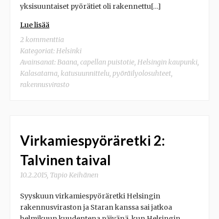
yksisuuntaiset pyörätiet oli rakennettu[…]
Lue lisää
2 kommenttia
Kategoriat:
Helsinki
Avainsanat:
Baana
,
capellan puistotie
,
Helsingin kaupunki
,
Kalasatama
,
katusuunnittelu
,
pyöräilyolosuhteet
,
rakennusvirasto
Virkamiespyöräretki 2:
Talvinen taival
10.2.2015
,
Tapio Keihänen
Syyskuun virkamiespyöräretki Helsingin
rakennusviraston ja Staran kanssa sai jatkoa
helmikuun kuudentena päivänä, kun Helsingin