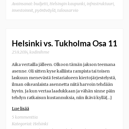
Avainsanat:
budjetti
,
Helsingin kaupunki
,
infrastruktuuri
,
investoinnit
,
pyöräväylä
,
talousarvio
Helsinki vs. Tukholma Osa 11
25.9.2014
,
kodinihme
Aika vertailla jälleen. Olkoon tämän jakson teemana
asenne. Oli sitten kyse kalliista rampista tai toisen
laskuun menevästä festarialueen kiertojärjestelystä,
ilman oikeanlaista asennetta niitä harvoin tehdään
hyvin. Ja kun vertaa laadukkaan ja vähän sinne päin
tehdyn ratkaisun kustannuksia, niin ikävä kyllä[…]
Lue lisää
5 kommenttia
Kategoriat:
Helsinki