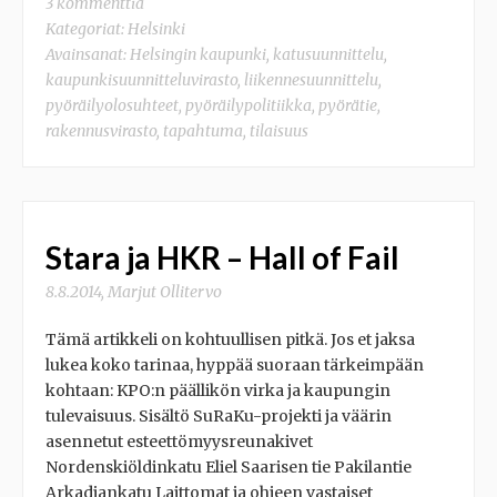
3 kommenttia
Kategoriat:
Helsinki
Avainsanat:
Helsingin kaupunki
,
katusuunnittelu
,
kaupunkisuunnitteluvirasto
,
liikennesuunnittelu
,
pyöräilyolosuhteet
,
pyöräilypolitiikka
,
pyörätie
,
rakennusvirasto
,
tapahtuma
,
tilaisuus
Stara ja HKR – Hall of Fail
8.8.2014
,
Marjut Ollitervo
Tämä artikkeli on kohtuullisen pitkä. Jos et jaksa
lukea koko tarinaa, hyppää suoraan tärkeimpään
kohtaan: KPO:n päällikön virka ja kaupungin
tulevaisuus. Sisältö SuRaKu-projekti ja väärin
asennetut esteettömyysreunakivet
Nordenskiöldinkatu Eliel Saarisen tie Pakilantie
Arkadiankatu Laittomat ja ohjeen vastaiset