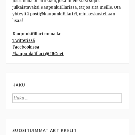
Jos sinulla on artikkeli, joka mielestäsi sopisi
julkaistavaksi Kaupunkifillarissa, tarjoa sitä meille. Ota
yhteyttä posti@kaupunkifillari.fi, niin keskustellaan
lisää!
Kaupunkifillari muualla:
Twitterissä
Facebookissa
#kaupunkifillari @ IRCnet
HAKU
Haku:
SUOSITUIMMAT ARTIKKELIT