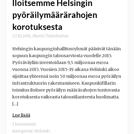
Iloitsemme Helsingin
pyöräilymäärärahojen
korotuksesta
27.10.2014
,
Martti Tulenheimo
Helsingin kaupunginhallitusryhmät pääsivät tänään
sopuun kaupungin talousarviosta vuodelle 2015.
Pyöräväyliin investoidaan 9,5 miljoonaa euroa
vuonna 2015. Vuosien 2015-19 aikana Helsinki aikoo
sijoittaa yhteensä noin 50 miljoonaa euroa pyöräilyn
infrastruktuurin rakentamiseen. Kaupunkifillarin
toimitus iloitsee pyöräilyn määrärahojen tuntuvasta
korotuksesta vaikeasta taloustilanteesta huolimatta.
[…]
Lue lisää
1 kommentti
Kategoriat:
Helsinki