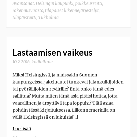
Avainsanat:
Helsingin kaupunki
,
poikkeusreitti
,
rakennusvirasto
,
tilapäiset liikennejärjestelyt
,
tilapäisreitti
,
Tukholma
Lastaamisen vaikeus
10.2.2016
,
kodinihme
Miksi Helsingissä, ja muissakin Suomen
kaupungeissa, jakeluautot tunkevat jalankulkijoiden
tai pyöräilijöiden reviirille? Entä onko tämä edes
sallittua? Mutta miten tämä asia pitäisi hoitaa, jotta
vaarallinen ja ärsyttävä tapa loppuisi? Tätä asiaa
pohdin tässä kirjoituksessa. Liikennemerkillä on
väliä Helsingissä on lukuisia[…]
Lue lisää