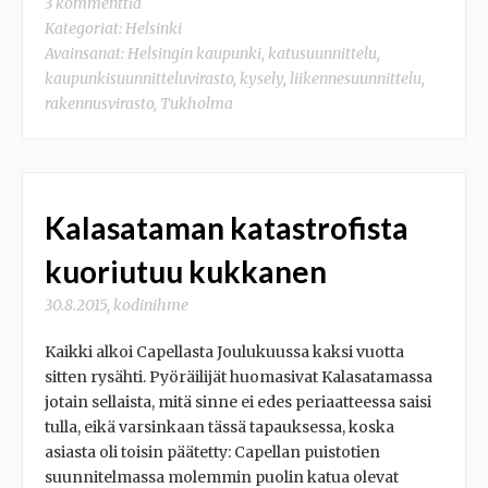
3 kommenttia
Kategoriat:
Helsinki
Avainsanat:
Helsingin kaupunki
,
katusuunnittelu
,
kaupunkisuunnitteluvirasto
,
kysely
,
liikennesuunnittelu
,
rakennusvirasto
,
Tukholma
Kalasataman katastrofista
kuoriutuu kukkanen
30.8.2015
,
kodinihme
Kaikki alkoi Capellasta Joulukuussa kaksi vuotta
sitten rysähti. Pyöräilijät huomasivat Kalasatamassa
jotain sellaista, mitä sinne ei edes periaatteessa saisi
tulla, eikä varsinkaan tässä tapauksessa, koska
asiasta oli toisin päätetty: Capellan puistotien
suunnitelmassa molemmin puolin katua olevat