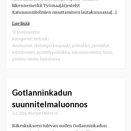
liikennemerkit Työmaajärjestelyt
Katusuunnitelmien muuttaminen lautakunnassa[…]
Lue lisää
51 kommenttia
Kategoriat:
Helsinki
Avainsanat:
Helsingin kaupunki
,
politiikka
,
pyöräilyn
edistäminen
,
pyöräilypolitiikka
,
rakennusvirasto
,
Stara
,
yleisten töiden lautakunta
Gotlanninkadun
suunnitelmaluonnos
3.2.2014
,
Marjut Ollitervo
Itäkeskukseen tulevan uuden Gotlanninkadun