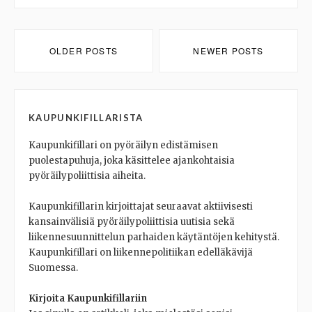
Posts
OLDER POSTS
NEWER POSTS
navigation
KAUPUNKIFILLARISTA
Kaupunkifillari on pyöräilyn edistämisen
puolestapuhuja, joka käsittelee ajankohtaisia
pyöräilypoliittisia aiheita.
Kaupunkifillarin kirjoittajat seuraavat aktiivisesti
kansainvälisiä pyöräilypoliittisia uutisia sekä
liikennesuunnittelun parhaiden käytäntöjen kehitystä.
Kaupunkifillari on liikennepolitiikan edelläkävijä
Suomessa.
Kirjoita Kaupunkifillariin