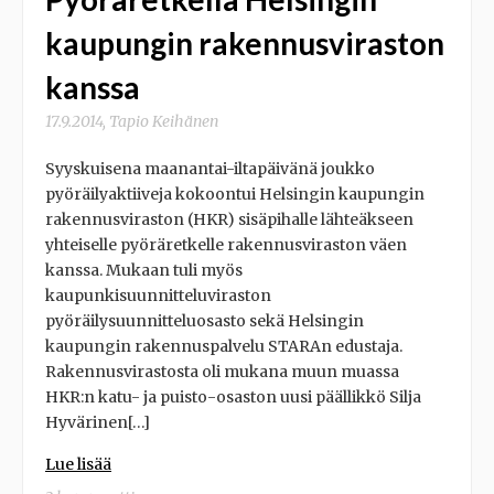
kaupungin rakennusviraston
kanssa
17.9.2014
,
Tapio Keihänen
Syyskuisena maanantai-iltapäivänä joukko
pyöräilyaktiiveja kokoontui Helsingin kaupungin
rakennusviraston (HKR) sisäpihalle lähteäkseen
yhteiselle pyöräretkelle rakennusviraston väen
kanssa. Mukaan tuli myös
kaupunkisuunnitteluviraston
pyöräilysuunnitteluosasto sekä Helsingin
kaupungin rakennuspalvelu STARAn edustaja.
Rakennusvirastosta oli mukana muun muassa
HKR:n katu- ja puisto-osaston uusi päällikkö Silja
Hyvärinen[…]
Lue lisää