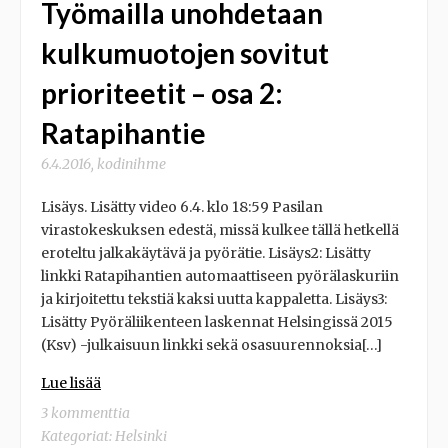
Työmailla unohdetaan
kulkumuotojen sovitut
prioriteetit – osa 2:
Ratapihantie
6.4.2016
,
kodinihme
Lisäys. Lisätty video 6.4. klo 18:59 Pasilan
virastokeskuksen edestä, missä kulkee tällä hetkellä
eroteltu jalkakäytävä ja pyörätie. Lisäys2: Lisätty
linkki Ratapihantien automaattiseen pyörälaskuriin
ja kirjoitettu tekstiä kaksi uutta kappaletta. Lisäys3:
Lisätty Pyöräliikenteen laskennat Helsingissä 2015
(Ksv) -julkaisuun linkki sekä osasuurennoksia[…]
Lue lisää
3 kommenttia
Kategoriat:
Helsinki