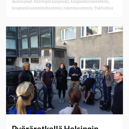
Avainsanat:
Helsingin kaupunki
,
kaupunkisuunnittelu
,
kaupunkisuunnitteluvirasto
,
rakennusvirasto
,
Tukholma
Pyöräretkellä Helsingin