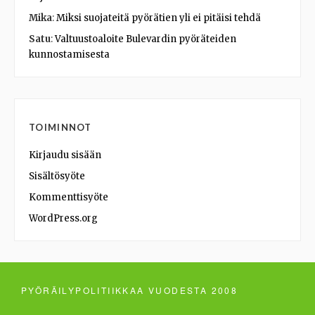
Mika
:
Miksi suojateitä pyörätien yli ei pitäisi tehdä
Satu
:
Valtuustoaloite Bulevardin pyöräteiden
kunnostamisesta
TOIMINNOT
Kirjaudu sisään
Sisältösyöte
Kommenttisyöte
WordPress.org
PYÖRÄILYPOLITIIKKAA VUODESTA 2008