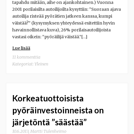
tapahdu mitään, aihe on ajankohtainen.) Vuonna
2001 porilaisilta autoilijoilta kysyttiin: ”Suoraan ajava
autoilija risteää pyörätien jatkeen kanssa, kumpi
väistää?” (kysymyksen yhteydessä esitettiin hyvin
havainnollistava kuva), 26% porilaisautoilijoista
vastasi oikein: ”pyöräilijä väistää.”[…]
Lue lisää
11 kommenttia
Kategoriat:
Yleinen
Korkeatuottoisista
pyöräinvestoinneista on
järjetöntä ”säästää”
10.6.2013
,
Martti Tulenheimo