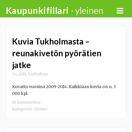
Skip
Kaupunkifillari
· yleinen
to
content
Kuvia Tukholmasta –
reunakivetön pyörätien
jatke
5.4.2014
,
kodinihme
Kuvattu vuosina 2009-2014. Kaikkiaan kuvia on n. 3
000 kpl.
10 kommenttia
Kategoriat:
Yleinen