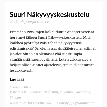
Suuri Näkyvyyskeskustelu
22.11.2013
,
Marjut Ollitervo
Pimeiden syysiltojen laskeuduttua on interneteissä
herännyt jälleen Suuri Näkyvyyskeskustelu. Mitä
kaikkea pyöräilijä voisi tehdä näkyvyytensä
edistämiseksi? On olemassa lakisääteiset heijastimet
ja valot. Sitten on olemassa yhä suositumpia
ylimääräisiä huomiovälineitä, kuten vilkkuvalot ja
heijastinliivit. Monet ajattelevat, että mitä enemmän
he vilkkuvat[…]
Lue lisää
4 kommenttia
Kategoriat:
Liikenneturvallisuus
,
Liikenteen ideologia
,
Yleinen
Avainsanat:
liikenneturvallisuus
,
näkyvyys
,
pyöränvalot