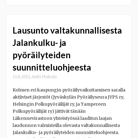
Lausunto valtakunnallisesta
Jalankulku- ja
pyöräilyteiden
suunnitteluohjeesta
13.8.2013
,
Antti Poikola
Kolmen eri kaupungin pyöräilyvaikuttamisen saralla
aktiiviset järjestöt (Jyväskylän Pyöräilyseura JYPS ry,
Helsingin Polkupyöräilijät ry, ja Tampereen
Polkupyöräilijät ry) jättivät tänään
Liikennevirastoon yhteistyössä laaditun laajan
laudunnon valmisteilla olevasta valtakunnallisesta
Jalankulku- ja pyöräilyteiden suunnitteluohjeesta.