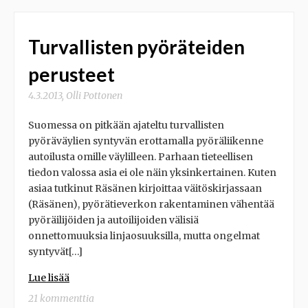
Turvallisten pyöräteiden
perusteet
4.3.2013
,
Olli Pottonen
Suomessa on pitkään ajateltu turvallisten
pyöräväylien syntyvän erottamalla pyöräliikenne
autoilusta omille väylilleen. Parhaan tieteellisen
tiedon valossa asia ei ole näin yksinkertainen. Kuten
asiaa tutkinut Räsänen kirjoittaa väitöskirjassaan
(Räsänen), pyörätieverkon rakentaminen vähentää
pyöräilijöiden ja autoilijoiden välisiä
onnettomuuksia linjaosuuksilla, mutta ongelmat
syntyvät[…]
Lue lisää
21 kommenttia