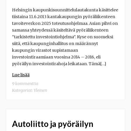
Helsingin kaupunkisuunnittelulautakunta käsittelee
tiistaina 11.6.2013 kantakaupungin pyöräliikenteen
tavoiteverkon 2025 toteutusohjelmaa. Asian pihvi on
samassa yhteydessä käsiteltävä pyöräliikenteen
”tarkistettu investointiohjelma”. Kyse on suomeksi
siitä, että kaupunginhallitus on määrännyt
kaupungin virastot supistamaan
investointiraamiaan vuosina 2014 – 2016, eli
pyöräilyn investointirahoja leikataan. Tämä[…]
Lue lisää
9 kommenttia
Kategoriat:
Yleinen
Autoliitto ja pyöräilyn