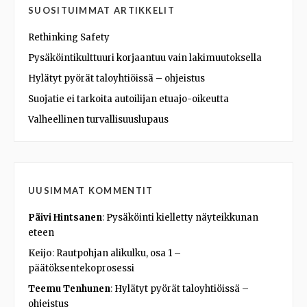
SUOSITUIMMAT ARTIKKELIT
Rethinking Safety
Pysäköintikulttuuri korjaantuu vain lakimuutoksella
Hylätyt pyörät taloyhtiöissä – ohjeistus
Suojatie ei tarkoita autoilijan etuajo-oikeutta
Valheellinen turvallisuuslupaus
UUSIMMAT KOMMENTIT
Päivi Hintsanen
:
Pysäköinti kielletty näyteikkunan
eteen
Keijo
:
Rautpohjan alikulku, osa 1 –
päätöksentekoprosessi
Teemu Tenhunen
:
Hylätyt pyörät taloyhtiöissä –
ohjeistus