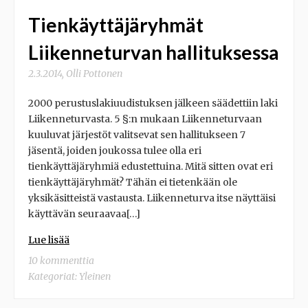
Tienkäyttäjäryhmät
Liikenneturvan hallituksessa
2.3.2014
,
Olli Pottonen
2000 perustuslakiuudistuksen jälkeen säädettiin laki
Liikenneturvasta. 5 §:n mukaan Liikenneturvaan
kuuluvat järjestöt valitsevat sen hallitukseen 7
jäsentä, joiden joukossa tulee olla eri
tienkäyttäjäryhmiä edustettuina. Mitä sitten ovat eri
tienkäyttäjäryhmät? Tähän ei tietenkään ole
yksikäsitteistä vastausta. Liikenneturva itse näyttäisi
käyttävän seuraavaa[…]
Lue lisää
10 kommenttia
Kategoriat:
Yleinen