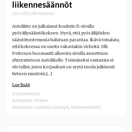
liikennesäännöt
23.4.2013
,
Olli Pottonen
Autoliitto on julkaissut koulutie.fi-sivulla
pyöräilysääntökokeen. Hyvä, että pyöräilijöiden
sääntötuntemusta halutaan parantaa. Ikävä toisalata,
että kokeessa on useita vakaviakin virheitä. Olli
Pottonen huomautti aiheesta sivulla annettuun
yhteystietoon Autoliitolle. Toistaiseksi vastausta ei
ole tullut, joten korjaukset on syytä tuoda julkisesti
tietoon muutoin.[…]
Lue lisää
11 kommenttia
Kategoriat:
Yleinen
Avainsanat:
autoliitto
,
katuajot
,
liikennesäännöt