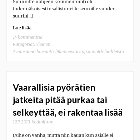
Suunnitteluohjeen kommentointi oli
todennäköisesti osallistuneille seuroille vuoden
suurin[…]
Lue lisää
14 kommenttia
Kategoriat:
Yleinen
Avainsanat:
lausunto
,
liikennevirasto
,
suunnitteluohjeisto
Vaarallisia pyörätien
jatkeita pitää purkaa tai
selkeyttää, ei rakentaa lisää
12.7.2013
,
kodinihme
(Aihe on vanha, mutta niin kauan kun asialle ei