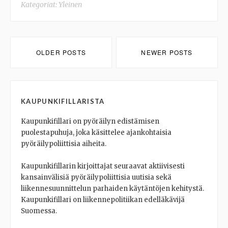
Kategoriat:
Yleinen
Posts
OLDER POSTS
NEWER POSTS
navigation
KAUPUNKIFILLARISTA
Kaupunkifillari on pyöräilyn edistämisen
puolestapuhuja, joka käsittelee ajankohtaisia
pyöräilypoliittisia aiheita.
Kaupunkifillarin kirjoittajat seuraavat aktiivisesti
kansainvälisiä pyöräilypoliittisia uutisia sekä
liikennesuunnittelun parhaiden käytäntöjen kehitystä.
Kaupunkifillari on liikennepolitiikan edelläkävijä
Suomessa.