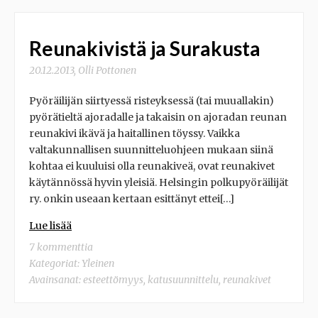
Reunakivistä ja Surakusta
20.12.2013
,
Olli Pottonen
Pyöräilijän siirtyessä risteyksessä (tai muuallakin)
pyörätieltä ajoradalle ja takaisin on ajoradan reunan
reunakivi ikävä ja haitallinen töyssy. Vaikka
valtakunnallisen suunnitteluohjeen mukaan siinä
kohtaa ei kuuluisi olla reunakiveä, ovat reunakivet
käytännössä hyvin yleisiä. Helsingin polkupyöräilijät
ry. onkin useaan kertaan esittänyt ettei[…]
Lue lisää
7 kommenttia
Kategoriat:
Yleinen
Avainsanat:
esteettömyys
,
katusuunnittelu
,
reunakivet