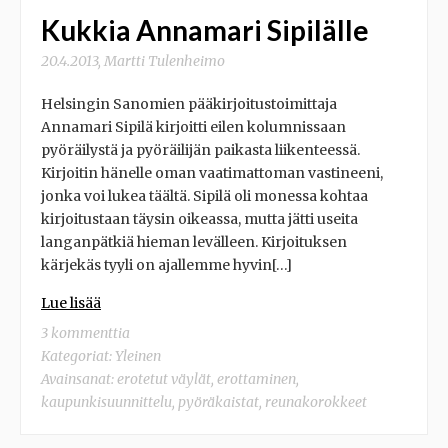
Kukkia Annamari Sipilälle
20.4.2013
,
Martti Tulenheimo
Helsingin Sanomien pääkirjoitustoimittaja
Annamari Sipilä kirjoitti eilen kolumnissaan
pyöräilystä ja pyöräilijän paikasta liikenteessä.
Kirjoitin hänelle oman vaatimattoman vastineeni,
jonka voi lukea täältä. Sipilä oli monessa kohtaa
kirjoitustaan täysin oikeassa, mutta jätti useita
langanpätkiä hieman levälleen. Kirjoituksen
kärjekäs tyyli on ajallemme hyvin[…]
Lue lisää
3 kommenttia
Kategoriat:
Yleinen
Avainsanat:
erotetut väylät
,
erottaminen
,
kaupunkisuunnittelu
,
pyöräkaistat
,
reunakorokkeet