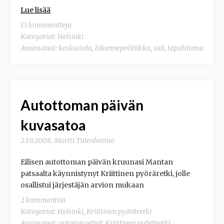
Lue lisää
Ei kommentteja
Kategoriat:
Helsinki
Avainsanat:
keskustelu
,
liikennepolitiikka
,
suli
,
tapahtuma
Autottoman päivän
kuvasatoa
23.9.2008
,
Martti Tulenheimo
Eilisen autottoman päivän kruunasi Mantan
patsaalta käynnistynyt Kriittinen pyöräretki, jolle
osallistui järjestäjän arvion mukaan
2 kommenttia
Kategoriat:
Helsinki
,
Kriittinen pyöräretki
Avainsanat:
autoton päivä
,
Kriittinen pyöräretki
,