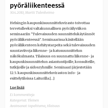
pyöräliikenteessä
30.4.2010
,
Martti Tulenheimo
Helsingin kaupunkisuunnitteluvirasto toivottaa
tervetulleeksi valtakunnallisen pyöräilyviikon
seminaariin ”Tulevaisuuden suunnittelukäytännöt
pyöräliikenteessä”. Seminaarissa käsitellään
pyöräliikenteen kehitystarpeita sekä tulevaisuuden
suuntaviivoja liikenne- ja katusuunnittelun
näkökulmasta. Tilaisuus on suunnattu liikenne- ja
kaupunkisuunnittelun asiantuntijoille, konsulteille,
tutkijoille ja sidosryhmille. Seminaari järjestetään
12.5. kaupunkisuunnitteluviraston info- ja
esittelytiloissa Laiturilla.[…]
Lue lisää
Ei kommentteja
Kategoriat:
Yleinen
Avainsanat:
tapahtuma
,
tilaisuus