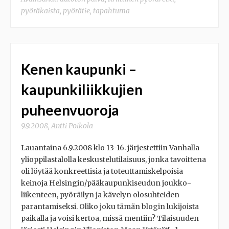
pyöräkaista
,
pyörätie
,
tapahtuma
Kenen kaupunki –
kaupunkiliikkujien
puheenvuoroja
9.9.2008
,
Antti Poikola
Lauantaina 6.9.2008 klo 13-16. järjestettiin Vanhalla
ylioppilastalolla keskustelutilaisuus, jonka tavoittena
oli löytää konkreettisia ja toteuttamiskelpoisia
keinoja Helsingin/pääkaupunkiseudun joukko-
liikenteen, pyöräilyn ja kävelyn olosuhteiden
parantamiseksi. Oliko joku tämän blogin lukijoista
paikalla ja voisi kertoa, missä mentiin? Tilaisuuden