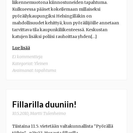
liikennemuotona kiinnostuneiden tapahtuma.
Kulkueessa pääset kokeilemaan millaiseksi
pyöräilykaupungiksi Helsingilläkin on
mahdollisuudet kehittyä, kun pyöräilijöille annetaan
tarvittava tila kaupunkiliikenteessä. Keskustan
katujen lisäksi poliisi rauhoittaa yhden[…]
Lue lisää
Ei kommentteja
Kategoriat:
Yleinen
Avainsanat:
tapahtuma
Fillarilla duuniin!
10.5.2010
,
Martti Tulenheimo
Tiistaina 11.5. vietetään valtakunnallista ”Pyörällä