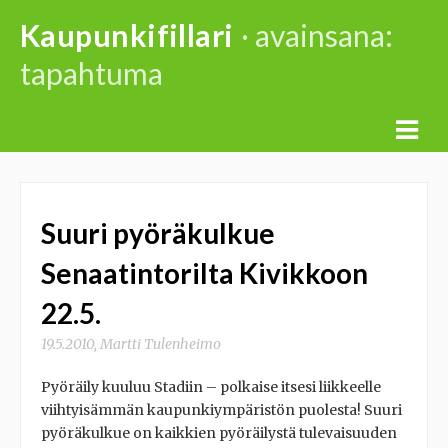
Skip
Kaupunkifillari
· avainsana:
to
tapahtuma
content
Suuri pyöräkulkue
Senaatintorilta Kivikkoon
22.5.
19.5.2010
,
Martti Tulenheimo
Pyöräily kuuluu Stadiin – polkaise itsesi liikkeelle
viihtyisämmän kaupunkiympäristön puolesta! Suuri
pyöräkulkue on kaikkien pyöräilystä tulevaisuuden