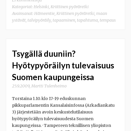
Ei kommentteja
Kategoriat:
Helsinki
,
Kriittinen pyöräretki
Avainsanat:
Hämeentie
,
Kriittinen pyöräretki
,
maan
ystävät
,
talvipyöräily
,
tapaaminen
,
tapahtuma
,
tempaus
Tsygällä duuniin?
Hyötypyöräilyn tulevaisuus
Suomen kaupungeissa
25.9.2009
,
Martti Tulenheimo
Torstaina 1.10. klo 17-19 eduskunnan
pikkuparlamentin Kansalaisinfossa (Arkadiankatu
3) järjestetään avoin keskustelutilaisuus
hyötypyöräilyn tulevaisuudesta Suomen
kaupungeissa. · Tampereen teknillisen yliopiston