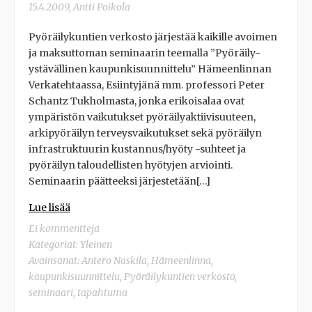
15.4.2009
,
Antti Poikola
Pyöräilykuntien verkosto järjestää kaikille avoimen
ja maksuttoman seminaarin teemalla ”Pyöräily-
ystävällinen kaupunkisuunnittelu” Hämeenlinnan
Verkatehtaassa, Esiintyjänä mm. professori Peter
Schantz Tukholmasta, jonka erikoisalaa ovat
ympäristön vaikutukset pyöräilyaktiivisuuteen,
arkipyöräilyn terveysvaikutukset sekä pyöräilyn
infrastruktuurin kustannus/hyöty -suhteet ja
pyöräilyn taloudellisten hyötyjen arviointi.
Seminaarin päätteeksi järjestetään[…]
Lue lisää
Ei kommentteja
Kategoriat:
Yleinen
Avainsanat:
Antero Naskila
,
Hämeenlinna
,
kaupunkisuunnittelu
,
Pyöräilykuntien verkosto
,
seminaari
,
tapahtuma