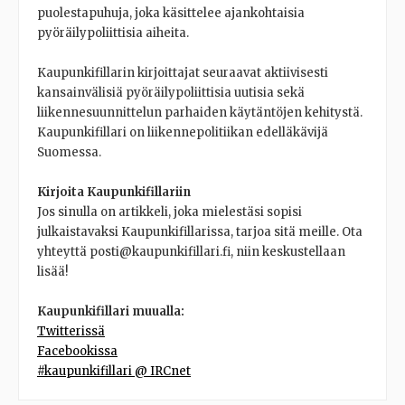
puolestapuhuja, joka käsittelee ajankohtaisia
pyöräilypoliittisia aiheita.
Kaupunkifillarin kirjoittajat seuraavat aktiivisesti
kansainvälisiä pyöräilypoliittisia uutisia sekä
liikennesuunnittelun parhaiden käytäntöjen kehitystä.
Kaupunkifillari on liikennepolitiikan edelläkävijä
Suomessa.
Kirjoita Kaupunkifillariin
Jos sinulla on artikkeli, joka mielestäsi sopisi
julkaistavaksi Kaupunkifillarissa, tarjoa sitä meille. Ota
yhteyttä posti@kaupunkifillari.fi, niin keskustellaan
lisää!
Kaupunkifillari muualla:
Twitterissä
Facebookissa
#kaupunkifillari @ IRCnet