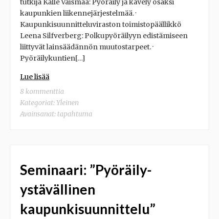
tutkija Kalle Vaismaa: Pyöräily ja kävely osaksi
kaupunkien liikennejärjestelmää. ·
Kaupunkisuunnitteluviraston toimistopäällikkö
Leena Silfverberg: Polkupyöräilyyn edistämiseen
liittyvät lainsäädännön muutostarpeet. ·
Pyöräilykuntien[…]
Lue lisää
8 kommenttia
Kategoriat:
Yleinen
Avainsanat:
tapahtuma
Seminaari: ”Pyöräily-
ystävällinen
kaupunkisuunnittelu”