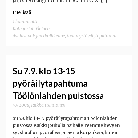
järjesti Helsingin Yliopiston Maan Ystävät[…]
Lue lisää
1 kommentti
Kategoriat:
Yleinen
Avainsanat:
joukkoliikenne
,
maan ystävät
,
tapahtuma
Su 7.9. klo 13-15
pyöräilytapahtuma
Töölönlahden puistossa
4.9.2008
,
Riikka Henttonen
Su 7.9. klo 13-15 pyöräilytapahtuma Töölönlahden
puistossa Kaikki joukolla paikalle Teemme kevyen
syyshuollon pyörällesi ja pieniä korjauksia, kuten