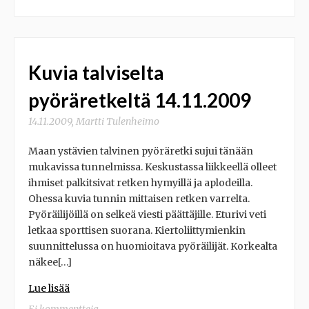
Kuvia talviselta
pyöräretkeltä 14.11.2009
14.11.2009
,
Martti Tulenheimo
Maan ystävien talvinen pyöräretki sujui tänään
mukavissa tunnelmissa. Keskustassa liikkeellä olleet
ihmiset palkitsivat retken hymyillä ja aplodeilla.
Ohessa kuvia tunnin mittaisen retken varrelta.
Pyöräilijöillä on selkeä viesti päättäjille. Eturivi veti
letkaa sporttisen suorana. Kiertoliittymienkin
suunnittelussa on huomioitava pyöräilijät. Korkealta
näkee[…]
Lue lisää