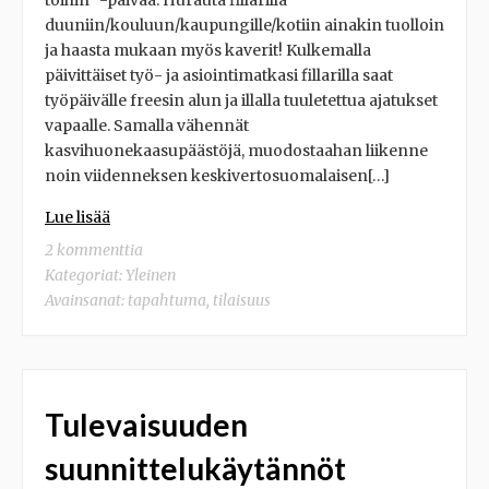
töihin” -päivää. Hurauta fillarilla
duuniin/kouluun/kaupungille/kotiin ainakin tuolloin
ja haasta mukaan myös kaverit! Kulkemalla
päivittäiset työ- ja asiointimatkasi fillarilla saat
työpäivälle freesin alun ja illalla tuuletettua ajatukset
vapaalle. Samalla vähennät
kasvihuonekaasupäästöjä, muodostaahan liikenne
noin viidenneksen keskivertosuomalaisen[…]
Lue lisää
2 kommenttia
Kategoriat:
Yleinen
Avainsanat:
tapahtuma
,
tilaisuus
Tulevaisuuden
suunnittelukäytännöt