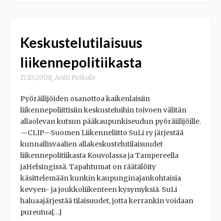
Keskustelutilaisuus
liikennepolitiikasta
17.10.2008
,
Antti Poikola
Pyöräilijöiden osanottoa kaikenlaisiin
liikennepoliittisiin keskusteluihin toivoen välitän
allaolevan kutsun pääkaupunkiseudun pyöräiilijöille.
—CLIP—Suomen Liikenneliitto SuLi ry järjestää
kunnallisvaalien allakeskustelutilaisuudet
liikennepolitiikasta Kouvolassa ja Tampereella
jaHelsingissä. Tapahtumat on räätälöity
käsittelemään kunkin kaupunginajankohtaisia
kevyen- ja joukkoliikenteen kysymyksiä. SuLi
haluaajärjestää tilaisuudet, jotta kerrankin voidaan
pureutua[…]