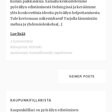
kumin paikkauksia. Samalla keskustelemme
pyöräilyn edistämisestä Helsingissä ja keräämme
ylös konkreettisia ideoita pyöräilyn helpottamisesta.
Tule kertomaan näkemyksesi! Tarjolla lämmintän
mehua ja yhdessäoleskelua[…]
Lue lisää
2 kommenttia
Kategoriat:
Helsinki
Avainsanat:
kunnallisvaalit
,
tapahtuma
Posts
NEWER POSTS
navigation
KAUPUNKIFILLARISTA
Kaupunkifillari on pyöräilyn edistämisen