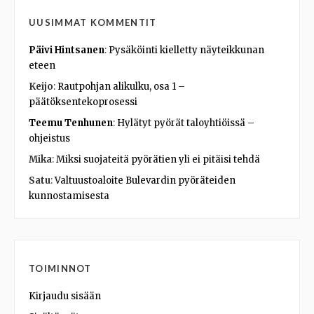
UUSIMMAT KOMMENTIT
Päivi Hintsanen
:
Pysäköinti kielletty näyteikkunan
eteen
Keijo
:
Rautpohjan alikulku, osa 1 –
päätöksentekoprosessi
Teemu Tenhunen
:
Hylätyt pyörät taloyhtiöissä –
ohjeistus
Mika
:
Miksi suojateitä pyörätien yli ei pitäisi tehdä
Satu
:
Valtuustoaloite Bulevardin pyöräteiden
kunnostamisesta
TOIMINNOT
Kirjaudu sisään