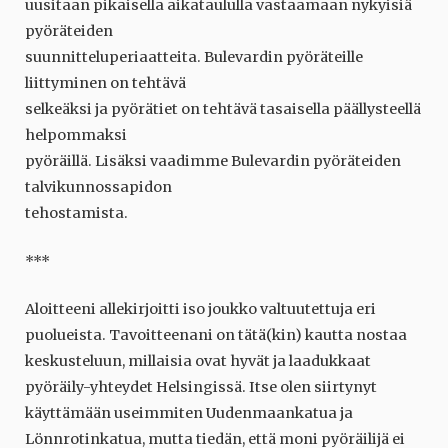
uusitaan pikaisella aikataululla vastaamaan nykyisiä
pyöräteiden
suunnitteluperiaatteita. Bulevardin pyöräteille
liittyminen on tehtävä
selkeäksi ja pyörätiet on tehtävä tasaisella päällysteellä
helpommaksi
pyöräillä. Lisäksi vaadimme Bulevardin pyöräteiden
talvikunnossapidon
tehostamista.
***
Aloitteeni allekirjoitti iso joukko valtuutettuja eri
puolueista. Tavoitteenani on tätä(kin) kautta nostaa
keskusteluun, millaisia ovat hyvät ja laadukkaat
pyöräily-yhteydet Helsingissä. Itse olen siirtynyt
käyttämään useimmiten Uudenmaankatua ja
Lönnrotinkatua, mutta tiedän, että moni pyöräilijä ei