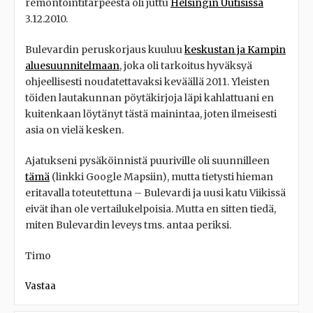
remontointitarpeesta oli juttu
Helsingin Uutisissa
3.12.2010.
Bulevardin peruskorjaus kuuluu
keskustan ja Kampin
aluesuunnitelmaan
, joka oli tarkoitus hyväksyä
ohjeellisesti noudatettavaksi keväällä 2011. Yleisten
töiden lautakunnan pöytäkirjoja läpi kahlattuani en
kuitenkaan löytänyt tästä mainintaa, joten ilmeisesti
asia on vielä kesken.
Ajatukseni pysäköinnistä puuriville oli suunnilleen
tämä
(linkki Google Mapsiin), mutta tietysti hieman
eritavalla toteutettuna – Bulevardi ja uusi katu Viikissä
eivät ihan ole vertailukelpoisia. Mutta en sitten tiedä,
miten Bulevardin leveys tms. antaa periksi.
Timo
Vastaa