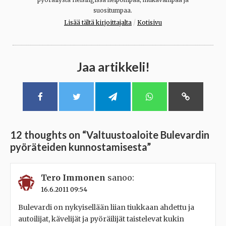
suositumpaa.
/
Lisää tältä kirjoittajalta
Kotisivu
Jaa artikkeli!
12 thoughts on “
Valtuustoaloite Bulevardin
pyöräteiden kunnostamisesta
”
Tero Immonen
sanoo:
16.6.2011 09:54
Bulevardi on nykyisellään liian tiukkaan ahdettu ja
autoilijat, kävelijät ja pyöräilijät taistelevat kukin