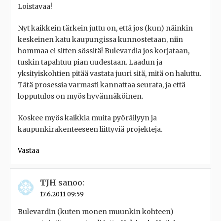
Loistavaa!
Nyt kaikkein tärkein juttu on, että jos (kun) näinkin
keskeinen katu kaupungissa kunnostetaan, niin
hommaa ei sitten sössitä! Bulevardia jos korjataan,
tuskin tapahtuu pian uudestaan. Laadun ja
yksityiskohtien pitää vastata juuri sitä, mitä on haluttu.
Tätä prosessia varmasti kannattaa seurata, ja että
lopputulos on myös hyvännäköinen.
Koskee myös kaikkia muita pyöräilyyn ja
kaupunkirakenteeseen liittyviä projekteja.
Vastaa
TJH
sanoo:
17.6.2011 09:59
Bulevardin (kuten monen muunkin kohteen)