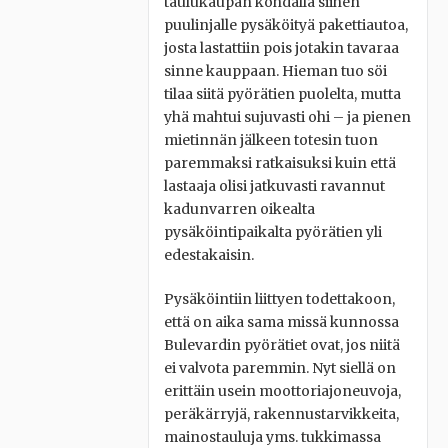
taulukaupan kohdalla siihen
puulinjalle pysäköityä pakettiautoa,
josta lastattiin pois jotakin tavaraa
sinne kauppaan. Hieman tuo söi
tilaa siitä pyörätien puolelta, mutta
yhä mahtui sujuvasti ohi – ja pienen
mietinnän jälkeen totesin tuon
paremmaksi ratkaisuksi kuin että
lastaaja olisi jatkuvasti ravannut
kadunvarren oikealta
pysäköintipaikalta pyörätien yli
edestakaisin.
Pysäköintiin liittyen todettakoon,
että on aika sama missä kunnossa
Bulevardin pyörätiet ovat, jos niitä
ei valvota paremmin. Nyt siellä on
erittäin usein moottoriajoneuvoja,
peräkärryjä, rakennustarvikkeita,
mainostauluja yms. tukkimassa