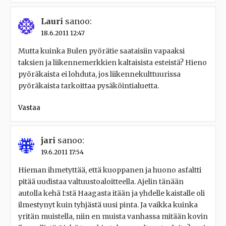
Lauri
sanoo:
18.6.2011 12:47
Mutta kuinka Bulen pyörätie saataisiin vapaaksi
taksien ja liikennemerkkien kaltaisista esteistä? Hieno
pyöräkaista ei lohduta, jos liikennekulttuurissa
pyöräkaista tarkoittaa pysäköintialuetta.
Vastaa
jari
sanoo:
19.6.2011 17:54
Hieman ihmetyttää, että kuoppanen ja huono asfaltti
pitää uudistaa valtuustoaloitteella. Ajelin tänään
autolla kehä I:stä Haagasta itään ja yhdelle kaistalle oli
ilmestynyt kuin tyhjästä uusi pinta. Ja vaikka kuinka
yritän muistella, niin en muista vanhassa mitään kovin