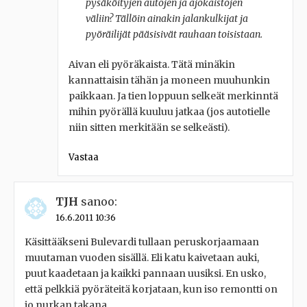
pysäköityjen autojen ja ajokaistojen
väliin? Tällöin ainakin jalankulkijat ja
pyöräilijät pääsisivät rauhaan toisistaan.
Aivan eli pyöräkaista. Tätä minäkin
kannattaisin tähän ja moneen muuhunkin
paikkaan. Ja tien loppuun selkeät merkinntä
mihin pyörällä kuuluu jatkaa (jos autotielle
niin sitten merkitään se selkeästi).
Vastaa
TJH
sanoo:
16.6.2011 10:36
Käsittääkseni Bulevardi tullaan peruskorjaamaan
muutaman vuoden sisällä. Eli katu kaivetaan auki,
puut kaadetaan ja kaikki pannaan uusiksi. En usko,
että pelkkiä pyöräteitä korjataan, kun iso remontti on
jo nurkan takana.