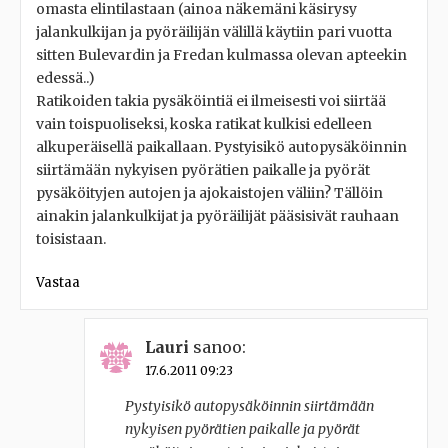
omasta elintilastaan (ainoa näkemäni käsirysy
jalankulkijan ja pyöräilijän välillä käytiin pari vuotta
sitten Bulevardin ja Fredan kulmassa olevan apteekin
edessä..)
Ratikoiden takia pysäköintiä ei ilmeisesti voi siirtää
vain toispuoliseksi, koska ratikat kulkisi edelleen
alkuperäisellä paikallaan. Pystyisikö autopysäköinnin
siirtämään nykyisen pyörätien paikalle ja pyörät
pysäköityjen autojen ja ajokaistojen väliin? Tällöin
ainakin jalankulkijat ja pyöräilijät pääsisivät rauhaan
toisistaan.
Vastaa
Lauri
sanoo:
17.6.2011 09:23
Pystyisikö autopysäköinnin siirtämään
nykyisen pyörätien paikalle ja pyörät