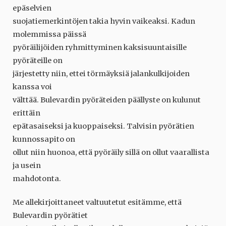
epäselvien
suojatiemerkintöjen takia hyvin vaikeaksi. Kadun
molemmissa päissä
pyöräilijöiden ryhmittyminen kaksisuuntaisille
pyöräteille on
järjestetty niin, ettei törmäyksiä jalankulkijoiden
kanssa voi
välttää. Bulevardin pyöräteiden päällyste on kulunut
erittäin
epätasaiseksi ja kuoppaiseksi. Talvisin pyörätien
kunnossapito on
ollut niin huonoa, että pyöräily sillä on ollut vaarallista
ja usein
mahdotonta.
Me allekirjoittaneet valtuutetut esitämme, että
Bulevardin pyörätiet