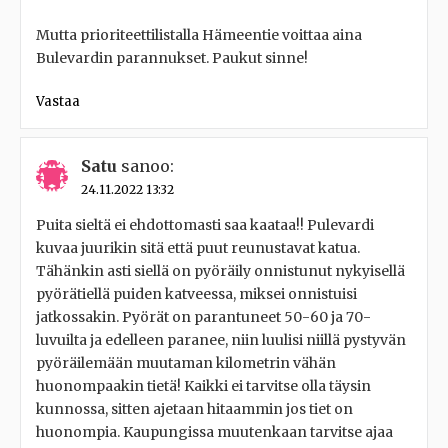
Mutta prioriteettilistalla Hämeentie voittaa aina
Bulevardin parannukset. Paukut sinne!
Vastaa
Satu
sanoo:
24.11.2022 13:32
Puita sieltä ei ehdottomasti saa kaataa!! Pulevardi
kuvaa juurikin sitä että puut reunustavat katua.
Tähänkin asti siellä on pyöräily onnistunut nykyisellä
pyörätiellä puiden katveessa, miksei onnistuisi
jatkossakin. Pyörät on parantuneet 50-60 ja 70-
luvuilta ja edelleen paranee, niin luulisi niillä pystyvän
pyöräilemään muutaman kilometrin vähän
huonompaakin tietä! Kaikki ei tarvitse olla täysin
kunnossa, sitten ajetaan hitaammin jos tiet on
huonompia. Kaupungissa muutenkaan tarvitse ajaa