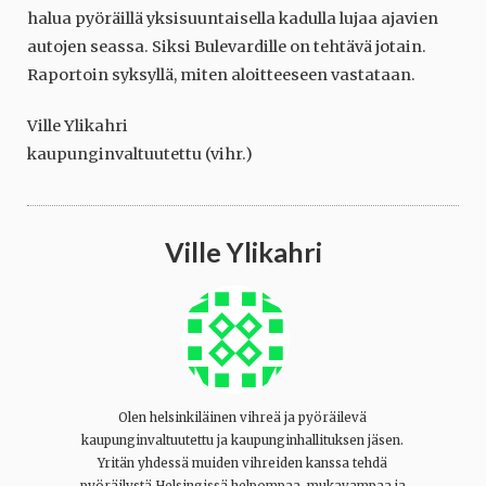
halua pyöräillä yksisuuntaisella kadulla lujaa ajavien
autojen seassa. Siksi Bulevardille on tehtävä jotain.
Raportoin syksyllä, miten aloitteeseen vastataan.
Ville Ylikahri
kaupunginvaltuutettu (vihr.)
Ville Ylikahri
Olen helsinkiläinen vihreä ja pyöräilevä
kaupunginvaltuutettu ja kaupunginhallituksen jäsen.
Yritän yhdessä muiden vihreiden kanssa tehdä
pyöräilystä Helsingissä helpompaa, mukavampaa ja