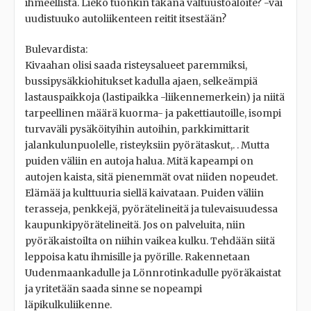
ihmeellistä. Liekö tuonkin takana valtuustoaloite? -vai
uudistuuko autoliikenteen reitit itsestään?
Bulevardista:
Kivaahan olisi saada risteysalueet paremmiksi,
bussipysäkkiohitukset kadulla ajaen, selkeämpiä
lastauspaikkoja (lastipaikka -liikennemerkein) ja niitä
tarpeellinen määrä kuorma- ja pakettiautoille, isompi
turvaväli pysäköityihin autoihin, parkkimittarit
jalankulunpuolelle, risteyksiin pyörätaskut,. . Mutta
puiden väliin en autoja halua. Mitä kapeampi on
autojen kaista, sitä pienemmät ovat niiden nopeudet.
Elämää ja kulttuuria siellä kaivataan. Puiden väliin
terasseja, penkkejä, pyörätelineitä ja tulevaisuudessa
kaupunkipyörätelineitä. Jos on palveluita, niin
pyöräkaistoilta on niihin vaikea kulku. Tehdään siitä
leppoisa katu ihmisille ja pyörille. Rakennetaan
Uudenmaankadulle ja Lönnrotinkadulle pyöräkaistat
ja yritetään saada sinne se nopeampi
läpikulkuliikenne.