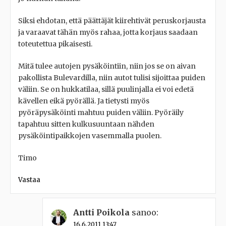
Siksi ehdotan, että päättäjät kiirehtivät peruskorjausta
ja varaavat tähän myös rahaa, jotta korjaus saadaan
toteutettua pikaisesti.
Mitä tulee autojen pysäköintiin, niin jos se on aivan
pakollista Bulevardilla, niin autot tulisi sijoittaa puiden
väliin. Se on hukkatilaa, sillä puulinjalla ei voi edetä
kävellen eikä pyörällä. Ja tietysti myös
pyöräpysäköinti mahtuu puiden väliin. Pyöräily
tapahtuu sitten kulkusuuntaan nähden
pysäköintipaikkojen vasemmalla puolen.
Timo
Vastaa
Antti Poikola
sanoo:
16.6.2011 13:47