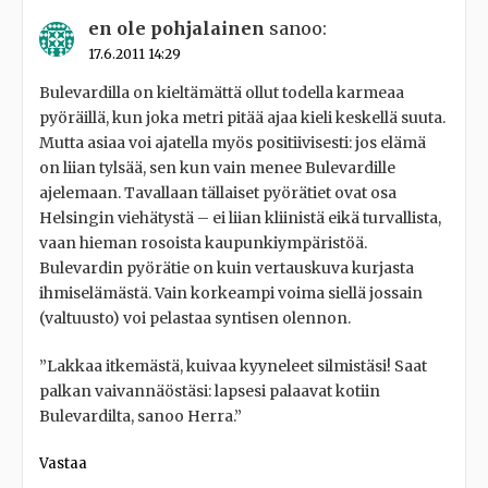
en ole pohjalainen
sanoo:
17.6.2011 14:29
Bulevardilla on kieltämättä ollut todella karmeaa
pyöräillä, kun joka metri pitää ajaa kieli keskellä suuta.
Mutta asiaa voi ajatella myös positiivisesti: jos elämä
on liian tylsää, sen kun vain menee Bulevardille
ajelemaan. Tavallaan tällaiset pyörätiet ovat osa
Helsingin viehätystä – ei liian kliinistä eikä turvallista,
vaan hieman rosoista kaupunkiympäristöä.
Bulevardin pyörätie on kuin vertauskuva kurjasta
ihmiselämästä. Vain korkeampi voima siellä jossain
(valtuusto) voi pelastaa syntisen olennon.
”Lakkaa itkemästä, kuivaa kyyneleet silmistäsi! Saat
palkan vaivannäöstäsi: lapsesi palaavat kotiin
Bulevardilta, sanoo Herra.”
Vastaa