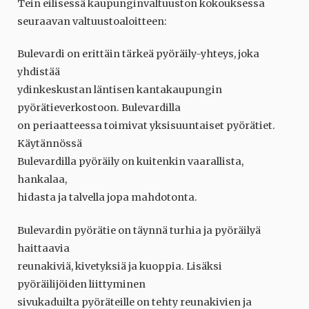
Tein eilisessä kaupunginvaltuuston kokouksessa
seuraavan valtuustoaloitteen:
Bulevardi on erittäin tärkeä pyöräily-yhteys, joka
yhdistää
ydinkeskustan läntisen kantakaupungin
pyörätieverkostoon. Bulevardilla
on periaatteessa toimivat yksisuuntaiset pyörätiet.
Käytännössä
Bulevardilla pyöräily on kuitenkin vaarallista,
hankalaa,
hidasta ja talvella jopa mahdotonta.
Bulevardin pyörätie on täynnä turhia ja pyöräilyä
haittaavia
reunakiviä, kivetyksiä ja kuoppia. Lisäksi
pyöräilijöiden liittyminen
sivukaduilta pyöräteille on tehty reunakivien ja