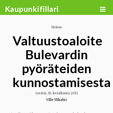
Skip
Kaupunkifillari
to
content
Yleinen
Valtuustoaloite
Bulevardin
pyöräteiden
kunnostamisesta
torstai, 16. kesäkuuta 2011
Ville Ylikahri