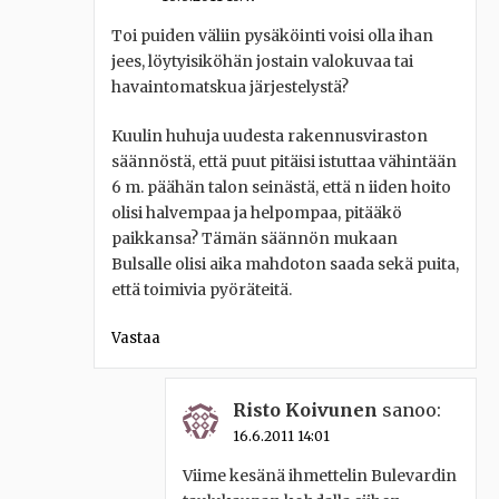
Toi puiden väliin pysäköinti voisi olla ihan
jees, löytyisiköhän jostain valokuvaa tai
havaintomatskua järjestelystä?
Kuulin huhuja uudesta rakennusviraston
säännöstä, että puut pitäisi istuttaa vähintään
6 m. päähän talon seinästä, että n iiden hoito
olisi halvempaa ja helpompaa, pitääkö
paikkansa? Tämän säännön mukaan
Bulsalle olisi aika mahdoton saada sekä puita,
että toimivia pyöräteitä.
Vastaa
Risto Koivunen
sanoo:
16.6.2011 14:01
Viime kesänä ihmettelin Bulevardin