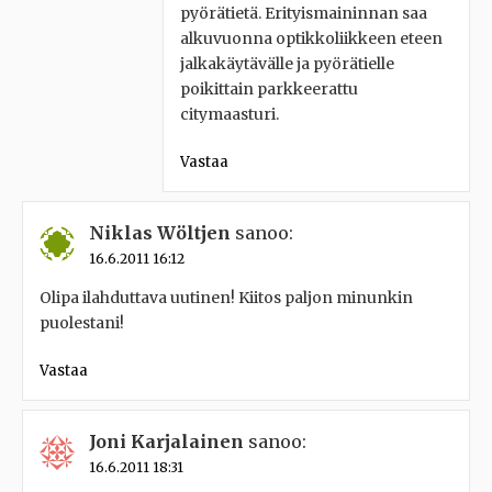
pyörätietä. Erityismaininnan saa
alkuvuonna optikkoliikkeen eteen
jalkakäytävälle ja pyörätielle
poikittain parkkeerattu
citymaasturi.
Vastaa
Niklas Wöltjen
sanoo:
16.6.2011 16:12
Olipa ilahduttava uutinen! Kiitos paljon minunkin
puolestani!
Vastaa
Joni Karjalainen
sanoo:
16.6.2011 18:31