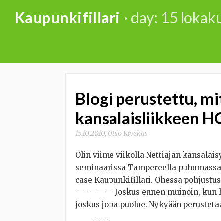
Skip
Kaupunkifillari
· day: 15 loka
to
content
Blogi perustettu, mit
kansalaisliikkeen
15.10.2010
,
Otso Kivekäs
Olin viime viikolla Nettiajan kansalai
seminaarissa Tampereella puhumassa 
case Kaupunkifillari. Ohessa pohjustust
————— Joskus ennen muinoin, kun herä
joskus jopa puolue. Nykyään perusteta