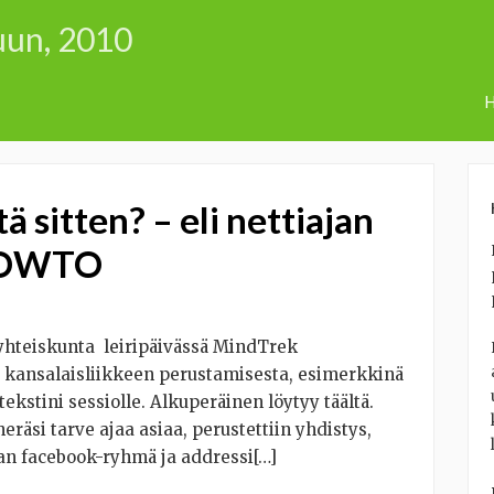
kuun, 2010
H
ä sitten? – eli nettiajan
 HOWTO
syhteiskunta leiripäivässä MindTrek
kansalaisliikkeen perustamisesta, esimerkkinä
ekstini sessiolle. Alkuperäinen löytyy täältä.
si tarve ajaa asiaa, perustettiin yhdistys,
an facebook-ryhmä ja addressi[…]