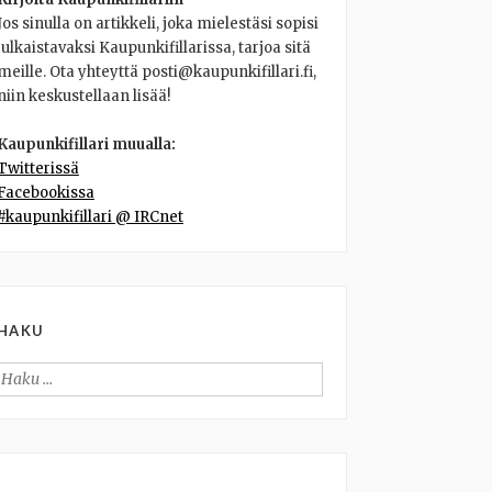
Jos sinulla on artikkeli, joka mielestäsi sopisi
julkaistavaksi Kaupunkifillarissa, tarjoa sitä
meille. Ota yhteyttä posti@kaupunkifillari.fi,
niin keskustellaan lisää!
Kaupunkifillari muualla:
Twitterissä
Facebookissa
#kaupunkifillari @ IRCnet
HAKU
Haku: