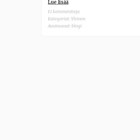
Lue lisää
Ei kommentteja
Kategoriat:
Yleinen
Avainsanat:
blogi