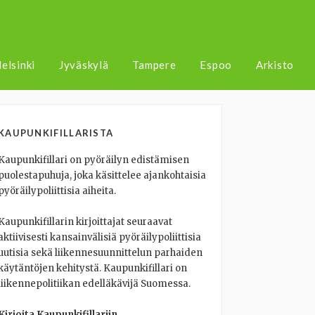
elsinki
Jyväskylä
Tampere
Espoo
Arkisto
KAUPUNKIFILLARISTA
Kaupunkifillari on pyöräilyn edistämisen
puolestapuhuja, joka käsittelee ajankohtaisia
pyöräilypoliittisia aiheita.
Kaupunkifillarin kirjoittajat seuraavat
aktiivisesti kansainvälisiä pyöräilypoliittisia
uutisia sekä liikennesuunnittelun parhaiden
käytäntöjen kehitystä. Kaupunkifillari on
liikennepolitiikan edelläkävijä Suomessa.
Kirjoita Kaupunkifillariin