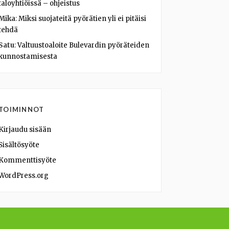
taloyhtiöissä – ohjeistus
Mika
:
Miksi suojateitä pyörätien yli ei pitäisi
tehdä
Satu
:
Valtuustoaloite Bulevardin pyöräteiden
kunnostamisesta
TOIMINNOT
Kirjaudu sisään
Sisältösyöte
Kommenttisyöte
WordPress.org