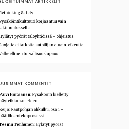
SUOSITUIMMAT ARTIKKELIT
Rethinking Safety
Pysäköintikulttuuri korjaantuu vain
lakimuutoksella
Hylätyt pyörät taloyhtiöissä – ohjeistus
Suojatie ei tarkoita autoilijan etuajo-oikeutta
Valheellinen turvallisuuslupaus
UUSIMMAT KOMMENTIT
Päivi Hintsanen
:
Pysäköinti kielletty
näyteikkunan eteen
Keijo
:
Rautpohjan alikulku, osa 1 –
päätöksentekoprosessi
Teemu Tenhunen
:
Hylätyt pyörät